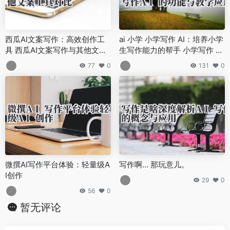
西瓜AI文案写作：高效创作工
ai 小学 小学写作 AI：培养小学
具 西瓜AI文案写作与其他文案
生写作能力的帮手 小学写作 AI
工具对比
的功能与教学应用
77
0
131
0
微撰AI写作平台体验：轻量级A
写作啊… 那玩意儿。
I创作
29
0
56
0
暂无评论