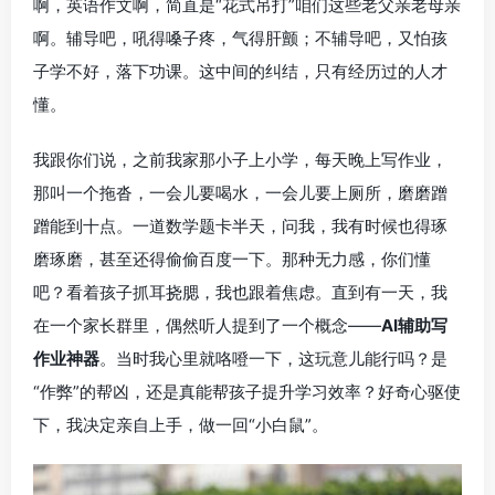
啊，英语作文啊，简直是“花式吊打”咱们这些老父亲老母亲
啊。辅导吧，吼得嗓子疼，气得肝颤；不辅导吧，又怕孩
子学不好，落下功课。这中间的纠结，只有经历过的人才
懂。
我跟你们说，之前我家那小子上小学，每天晚上写作业，
那叫一个拖沓，一会儿要喝水，一会儿要上厕所，磨磨蹭
蹭能到十点。一道数学题卡半天，问我，我有时候也得琢
磨琢磨，甚至还得偷偷百度一下。那种无力感，你们懂
吧？看着孩子抓耳挠腮，我也跟着焦虑。直到有一天，我
在一个家长群里，偶然听人提到了一个概念——
AI辅助写
作业神器
。当时我心里就咯噔一下，这玩意儿能行吗？是
“作弊”的帮凶，还是真能帮孩子提升学习效率？好奇心驱使
下，我决定亲自上手，做一回“小白鼠”。