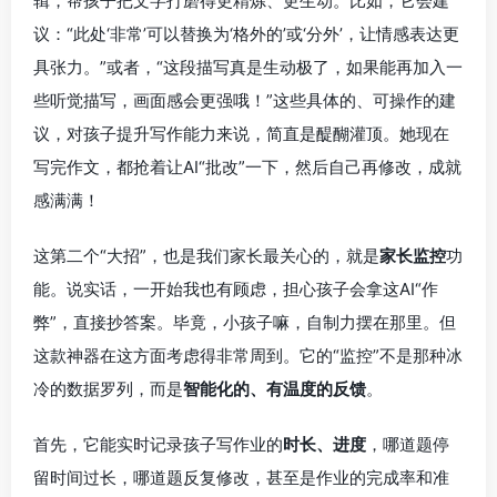
辑，帮孩子把文字打磨得更精炼、更生动。比如，它会建
议：“此处‘非常’可以替换为‘格外的’或‘分外’，让情感表达更
具张力。”或者，“这段描写真是生动极了，如果能再加入一
些听觉描写，画面感会更强哦！”这些具体的、可操作的建
议，对孩子提升写作能力来说，简直是醍醐灌顶。她现在
写完作文，都抢着让AI“批改”一下，然后自己再修改，成就
感满满！
这第二个“大招”，也是我们家长最关心的，就是
家长监控
功
能。说实话，一开始我也有顾虑，担心孩子会拿这AI“作
弊”，直接抄答案。毕竟，小孩子嘛，自制力摆在那里。但
这款神器在这方面考虑得非常周到。它的“监控”不是那种冰
冷的数据罗列，而是
智能化的、有温度的反馈
。
首先，它能实时记录孩子写作业的
时长、进度
，哪道题停
留时间过长，哪道题反复修改，甚至是作业的完成率和准