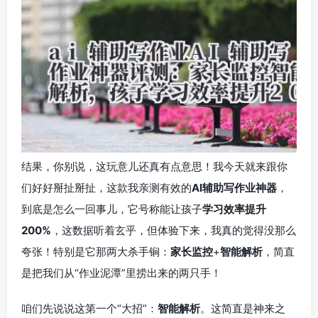
结果，你别说，这玩意儿还真有点意思！我今天就来跟你
们好好掰扯掰扯，这款我亲测有效的
AI辅助写作业神器
，
到底是怎么一回事儿，它号称能让孩子
学习效率提升
200%
，这数据听着玄乎，但体验下来，我真的觉得没那么
夸张！特别是它那两大杀手锏：
家长监控
+
智能解析
，简直
是把我们从“作业泥潭”里捞出来的两只手！
咱们先说说这第一个“大招”：
智能解析
。这简直是神来之