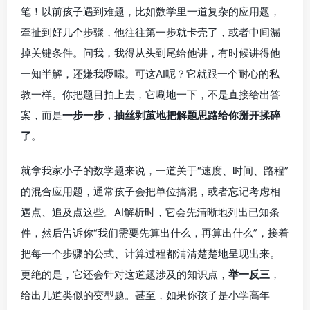
笔！以前孩子遇到难题，比如数学里一道复杂的应用题，
牵扯到好几个步骤，他往往第一步就卡壳了，或者中间漏
掉关键条件。问我，我得从头到尾给他讲，有时候讲得他
一知半解，还嫌我啰嗦。可这AI呢？它就跟一个耐心的私
教一样。你把题目拍上去，它唰地一下，不是直接给出答
案，而是
一步一步，抽丝剥茧地把解题思路给你掰开揉碎
了
。
就拿我家小子的数学题来说，一道关于“速度、时间、路程”
的混合应用题，通常孩子会把单位搞混，或者忘记考虑相
遇点、追及点这些。AI解析时，它会先清晰地列出已知条
件，然后告诉你“我们需要先算出什么，再算出什么”，接着
把每一个步骤的公式、计算过程都清清楚楚地呈现出来。
更绝的是，它还会针对这道题涉及的知识点，
举一反三
，
给出几道类似的变型题。甚至，如果你孩子是小学高年