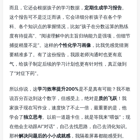
而且，它还会根据孩子的学习数据，
定期生成学习报告
。
这个报告可不是泛泛而谈，它会详细分析孩子在各个学
科、各个知识点的掌握情况，比如“孩子在分数运算的熟练
度有待提高”、“阅读理解中的主旨归纳能力是强项，但细节
捕捉稍显不足”。这样的
个性化学习画像
，比我凭感觉猜测
要精准多了。有了这份报告，我跟老师沟通时也更有底
气，给孩子制定后续的学习计划也更有针对性，真正做到
了“对症下药”。
所以你说，这
学习效率提升200%
是不是真有可能？我不敢
说百分百达到这个数字，但感受上，绝对是
质的飞跃
！我
家孩子现在写作业，速度快了不止一倍，最重要的是，他
学会了
独立思考
。以前一道题卡住，就是等我来“喂饭”；现
在他会主动跟AI“对话”，自己去找思路，自己去消化知识。
那种
解决问题后的小小成就感
，我隔着屏幕都能感受到。