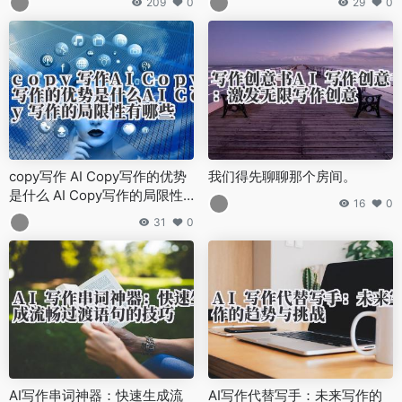
209
0
29
0
copy写作 AI Copy写作的优势
我们得先聊聊那个房间。
是什么 AI Copy写作的局限性
16
0
有哪些
31
0
AI写作串词神器：快速生成流
AI写作代替写手：未来写作的