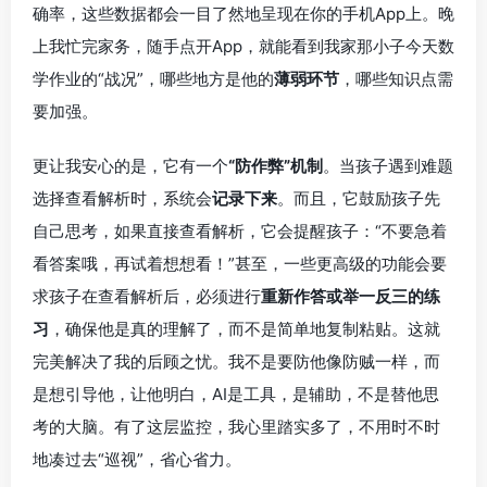
确率，这些数据都会一目了然地呈现在你的手机App上。晚
上我忙完家务，随手点开App，就能看到我家那小子今天数
学作业的“战况”，哪些地方是他的
薄弱环节
，哪些知识点需
要加强。
更让我安心的是，它有一个
“防作弊”机制
。当孩子遇到难题
选择查看解析时，系统会
记录下来
。而且，它鼓励孩子先
自己思考，如果直接查看解析，它会提醒孩子：“不要急着
看答案哦，再试着想想看！”甚至，一些更高级的功能会要
求孩子在查看解析后，必须进行
重新作答或举一反三的练
习
，确保他是真的理解了，而不是简单地复制粘贴。这就
完美解决了我的后顾之忧。我不是要防他像防贼一样，而
是想引导他，让他明白，AI是工具，是辅助，不是替他思
考的大脑。有了这层监控，我心里踏实多了，不用时不时
地凑过去“巡视”，省心省力。