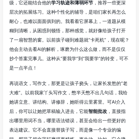
级，它还能结合他的
学习轨迹和薄弱环节
，推荐一些更深
层次的拓展练习。这种个性化的辅导，是咱们家长再怎么
耐心，也难以面面俱到的。我看着它屏幕上，一道题从模
糊到清晰，从困惑到顿悟，那种感觉，就好像给孩子打开
了一扇智慧的窗。以前孩子碰到难题就“卡死机”，现在呢？
他会主动去看AI的解析，琢磨为什么这么做，而不是仅仅
抄个答案完事儿。这种从“要我学”到“我要学”的转变，可不
是一点半点！
再说语文，写作文，那更是让孩子挠头，让家长发愁的“老
大难”。以前我家丫头写作文，憋半天憋不出几句话，我给
她讲立意、讲结构、讲修辞，她听得云里雾里。可AI介入
后，你可以让她把草稿输入进去，它能
智能批改
，直接指
出哪里用词不当，哪里语法错误，甚至会给出一些更好的
表达建议。它不会直接替孩子写，而是像一个专业的编