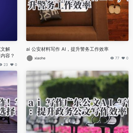
字范文解
ai 公安材料写作 AI，提升警务工作效率
篇内容？
xiaohe
77
0
23
0