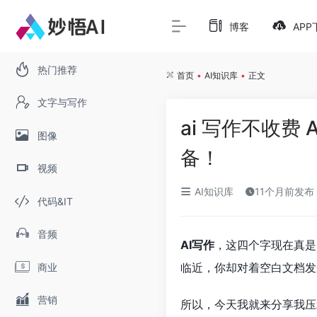
博客
APP
热门推荐
首页
•
AI知识库
•
正文
文字与写作
ai 写作不收费 
图像
备！
视频
AI知识库
11个月前发布
代码&IT
音频
AI写作
，这四个字现在真是
临近，你却对着空白文档发
商业
营销
所以，今天我就来分享我压