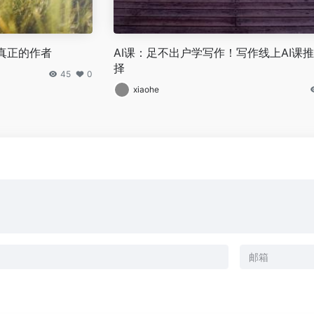
真正的作者
AI课：足不出户学写作！写作线上AI课
择
45
0
xiaohe