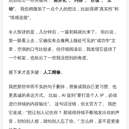
然后给出一些关键词：
“差异化”、“内容”、“价值”、“互
动”
。 我也稍微加了一点个人的想法，比如强调“真实性”和
“情感连接”。
令人惊讶的是，几分钟后，一篇初稿就出来了。 坦白说，
第一眼看上去，它确实有点像网上随处可见的“成功学”文
章，空洞的口号比较多。但仔细阅读后，我发现它提供了
一个框架，也给出了一些我没想到的角度。
接下来才是关键：
人工精修
。
我把那些华而不实的句子删掉，替换成我自己更习惯、也
更真诚的表达方式。 比如，AI 提到“要打造个人 IP，必须
进行持续的内容输出”。 这句话没错，但太官方了。 我把
它改成：“想让别人记住你？ 那就得持续不断地发出你的声
音，别怕别人烦，就怕别人忘了你。” 怎么样，是不是更接