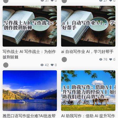
31
0
27
0
写作战士 AI 写作战士：为创作
ai 自动写作业 AI，学习好帮手
披荆斩棘
76
0
42
0
雅思口语写作提分难?AI批改帮
AI 助我写作：借助 AI 提升写作