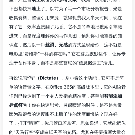
下巴都快掉地上了。以前为了写一个市场分析报告，光是
收集资料、整理引用来源，就得耗费我大半天时间，现在
有了它，效率直接翻了几番。它不是简单地把搜索引擎搬
进来，而是深度理解你的写作意图，预判你可能需要的知
识点，然后以一种
丝滑、无感
的方式呈现给你。这不就是
电影里“贾维斯”一样的存在吗？它在幕后默默运作，让你专
注于创作本身，而不是那些繁琐的“信息搬运工”活儿。
再说说
“听写”（Dictate）
，别小看这个功能，它可不是简
单的语音转文字。在Office 365的高级版本里，它的AI语音
识别已经达到了一个令人发指的精准度，甚至能
智能添加
标点符号
！你在快速思考、灵感喷涌的时候，是不是常常
因为敲键盘的速度跟不上脑子转的速度而懊恼？现在好
了，打开“听写”，你只管口若悬河、思如泉涌，它就能把你
的“天马行空”变成白纸黑字的文档。尤其在需要撰写大量会