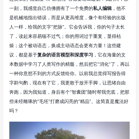
一刻，我感觉自己仿佛拥有了一个免费的
私人编辑
，他不
是机械地指出错误，而是从更高维度，像个有经验的出版
人一样，给我的文字“把脉”。它会告诉我，你的句子太长
了，读起来容易喘不过气；你的用词过于重复，显得枯
燥；这个被动语态，换成主动语态会更有力量！这些建
议，都是基于
复杂的语言模型和深度学习
，它在海量的文
本数据中学习了人类写作的精髓，然后把它“消化”了，再以
一种你意想不到的方式反馈给你。以前我总觉得写报告得
字斟句酌，现在有了它，我更敢于放开手脚，让思绪自由
奔跑，因为我知道，身后有个“智囊团”随时帮我兜底，把那
些未经雕琢的“毛坯”打磨成闪亮的“精品”。这简直是魔法好
吗？