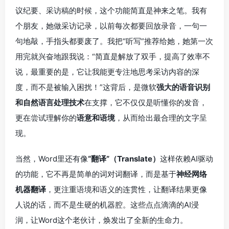
议纪要、采访稿的时候，这个功能简直是神来之笔。我有
个朋友，她做采访记录，以前每次都要回放录音，一句一
句地敲，手指头都要废了。我把“听写”推荐给她，她第一次
用完就兴奋地跟我说：“简直是解放了双手，提高了效率不
说，最重要的是，它让我能更专注地思考采访内容的深
度，而不是被输入困扰！”这背后，是微软
强大的语音识别
和自然语言处理技术
在支撑，它不仅仅是听懂你的发音，
更在尝试理解你的
语意和语境
，从而给出最合理的文字呈
现。
当然，Word里还有像
“翻译”（Translate）
这样依赖AI驱动
的功能，它不再是简单的词对词翻译，而是基于
神经网络
机器翻译
，更注重语境和语义的连贯性，让翻译结果更像
人说的话，而不是生硬的机器腔。这些点点滴滴的AI浸
润，让Word这个老伙计，焕发出了全新的生命力。