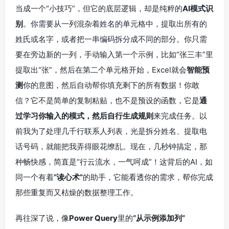
当成一个“小技巧”，但它的底层逻辑，却是纯粹的
AI模式识
别
。你需要从一列混杂着姓名的单元格中，提取出所有的
姓氏或名字，或者把一串编码拆分成不同的部分。你只需
要在旁边新的一列，手动输入第一个示例，比如“张三丰”里
提取出“张”，然后在第二个单元格开始，Excel就会
智能预
测
你的意图，然后自动帮你填充剩下的所有数据！你敢
信？它不是简单的复制粘贴，也不是预设的函数，它是
通
过学习你输入的模式，然后自行生成规则
来完成任务。以
前我为了处理几千行联系人列表，光是拆分姓名、提取电
话号码，就能把我弄得眼花缭乱。现在，几秒钟搞定，那
种畅快感，简直是“行云流水，一气呵成”！这背后的AI，如
同一个有着
“读心术”
的助手，它能看透你的需求，帮你完成
那些重复而又枯燥的数据整理工作。
再往深了说，像
Power Query
里的
“从示例添加列”