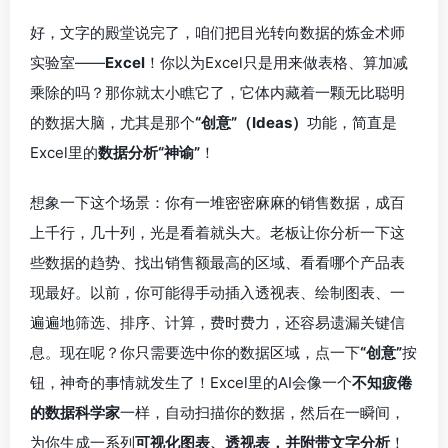
好，文字的殿堂说完了，咱们把目光转向数据的炼金术师
实验室——
Excel
！你以为Excel只是用来做表格、算加减
乘除的吗？那你就太小瞧它了，它体内藏着一颗无比聪明
的数据大脑，尤其是那个
“创意”（Ideas）
功能，简直是
Excel里的
数据分析“神谕”
！
想象一下这个场景：你有一堆密密麻麻的销售数据，成百
上千行，几十列，光是看着就头大。老板让你分析一下这
些数据的趋势、找出销售额最高的区域、看看哪个产品表
现最好。以前，你可能得手动插入透视表、绘制图表、一
遍遍地筛选、排序、计算，费时费力，还容易遗漏关键信
息。现在呢？你只需要选中你的数据区域，点一下
“创意”
按
钮，神奇的事情就发生了！Excel里的AI会像一个
不知疲倦
的数据科学家
一样，自动扫描你的数据，然后在一瞬间，
为你生成一系列
可视化图表、透视表，并附带文字分析
！