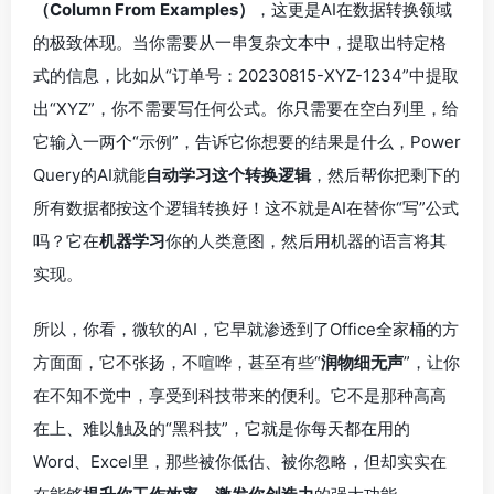
（Column From Examples）
，这更是AI在数据转换领域
的极致体现。当你需要从一串复杂文本中，提取出特定格
式的信息，比如从“订单号：20230815-XYZ-1234”中提取
出“XYZ”，你不需要写任何公式。你只需要在空白列里，给
它输入一两个“示例”，告诉它你想要的结果是什么，Power
Query的AI就能
自动学习这个转换逻辑
，然后帮你把剩下的
所有数据都按这个逻辑转换好！这不就是AI在替你“写”公式
吗？它在
机器学习
你的人类意图，然后用机器的语言将其
实现。
所以，你看，微软的AI，它早就渗透到了Office全家桶的方
方面面，它不张扬，不喧哗，甚至有些“
润物细无声
”，让你
在不知不觉中，享受到科技带来的便利。它不是那种高高
在上、难以触及的“黑科技”，它就是你每天都在用的
Word、Excel里，那些被你低估、被你忽略，但却实实在