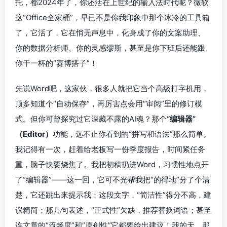
托，都2024年了，你还活在上世纪的输入法时代呢？微软
这“Office全家桶”，早已不是你我印象中那个冰冷的工具箱
了，它活了，它在悄无声息中，化身成了你的文案助理、
你的数据分析师、你的灵感缪斯，甚至是你下班后还能跟
你干一杯的“赛博搭子”！
先说Word吧，这家伙，很多人就把它当个高级打字机用，
顶多知道个“自动保存”，再厉害点会用“审阅”里的修订模
式。但你可曾探究过它深藏不露的AI魂？那个
“编辑器”
（Editor）
功能，远不止你看到的“拼写和语法”那么简单。
我记得有一次，赶着给老板写一份季度报告，时间紧任务
重，脑子快要烧焦了。我把初稿扔进Word，习惯性地点开
了“编辑器”——这一回，它可不光帮我把“的得地”分了个清
楚，它还跳出来提示我：这段文字，“简洁性”得分不高，建
议精简；那几句表述，“正式性”欠缺，推荐替换词语；甚至
连文章的“流畅度”和“原创性”它都要给出建议！我的天，那