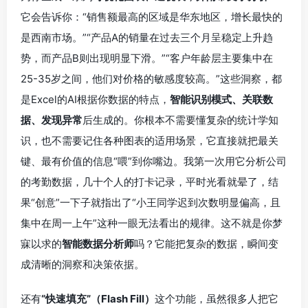
它会告诉你：“销售额最高的区域是华东地区，增长最快的
是西南市场。”“产品A的销量在过去三个月呈稳定上升趋
势，而产品B则出现明显下滑。”“客户年龄层主要集中在
25-35岁之间，他们对价格的敏感度较高。”这些洞察，都
是Excel的AI根据你数据的特点，
智能识别模式、关联数
据、发现异常
后生成的。你根本不需要懂复杂的统计学知
识，也不需要记住各种图表的适用场景，它直接就把最关
键、最有价值的信息“喂”到你嘴边。我第一次用它分析公司
的考勤数据，几十个人的打卡记录，平时光看就晕了，结
果“创意”一下子就指出了“小王同学迟到次数明显偏高，且
集中在周一上午”这种一眼无法看出的规律。这不就是你梦
寐以求的
智能数据分析师
吗？它能把复杂的数据，瞬间变
成清晰的洞察和决策依据。
还有
“快速填充”（Flash Fill）
这个功能，虽然很多人把它