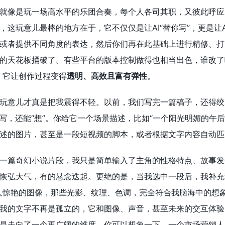
就像是玩一场高水平的乐团合奏，每个人各司其职，又彼此呼应
这玩意儿最棒的地方在于，它不仅仅是让AI“替你写”，更是让A
或者提供不同角度的表达，然后你们再在此基础上进行精修、打
的天花板捅破了。有些平台的版本控制做得也相当出色，谁改了
。它让创作过程变得
透明、高效且富有弹性
。
玩意儿才真是把我震得不轻。以前，我们写完一篇稿子，还得绞
能写，还能“想”。你给它一个场景描述，比如“一个阳光明媚的午
述的图片，甚至是一段短视频的脚本，或者根据文字内容自动匹
一篇奇幻小说片段，我只是简单输入了主角的性格特点、故事发
恢弘大气，有的悬念迭起。更绝的是，当我选中一段后，我补充
人惊艳的图像，那些光影、纹理、色调，完全符合我脑海中的想
我的文字不再是孤立的，它和图像、声音，甚至未来的交互体验
是走向了一个更广阔的维度。你可以想象一下，一个市场营销人