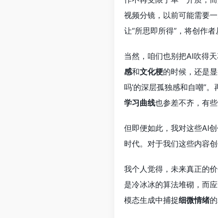
视频分镜，以前可能需要一
让“所思即所得”，将创作
当然，咱们也别把AI吹得
感
和
文化梗
的时候，还是显
吗’的深层孤独感和自嘲”
学习曲线
也参差不齐，有些
但即便如此，我对这些AI
时代。对于我们这些内容创作
我个人觉得，未来真正的价
是冷冰冰的算法堆砌，而应
模态生成中捕捉
细微情绪
的