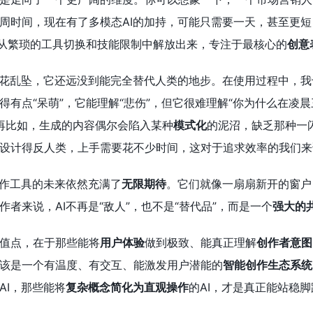
周时间，现在有了多模态AI的加持，可能只需要一天，甚至更短
者从繁琐的工具切换和技能限制中解放出来，专注于最核心的
创意
天花乱坠，它还远没到能完全替代人类的地步。在使用过程中，我
得有点“呆萌”，它能理解“悲伤”，但它很难理解“你为什么在凌
。再比如，生成的内容偶尔会陷入某种
模式化
的泥沼，缺乏那种一
设计得反人类，上手需要花不少时间，这对于追求效率的我们来
创作工具的未来依然充满了
无限期待
。它们就像一扇扇新开的窗户
者来说，AI不再是“敌人”，也不是“替代品”，而是一个
强大的
值点，在于那些能将
用户体验
做到极致、能真正理解
创作者意图
该是一个有温度、有交互、能激发用户潜能的
智能创作生态系统
AI，那些能将
复杂概念简化为直观操作
的AI，才是真正能站稳