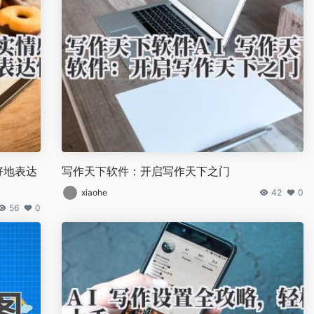
好地表达
写作天下软件：开启写作天下之门
xiaohe
42
0
56
0