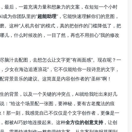
，最后，一篇充满力量和想象力的文案，在短短一个小时
I成为你团队里的“
超能助理
”，它能快速理解你们的意图，
磨。这种“人机共创”的模式，真的把创作的门槛降低了，把
哪儿，什么时候改的，一目了然，再也不用担心“我的修改
尽脑汁去配图，去想怎么让文字更“有画面感”。现在呢？一
后，少女在海边追逐浪花”，它不仅能给你一段诗意的文字，
配背景音乐的建议。这简直是内容创作者的“圣杯”啊！
生的背景，以及一个关键的冲突点，AI就给我吐出来好几
说：“给这个场景配一张图，要神秘，要有古老魔法的痕
象！那一刻，我感觉自己不仅仅是个文字创作者，更像是一
，都被AI巧妙地连接起来。这种
全方位的创意支持
，让创
员，需要快速制作一整套营销方案，从文案到海报草图到