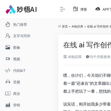
博客
APP
热门推荐
首页
•
AI知识库
•
在线 ai 写作创
文字与写作
在线 ai 写
图像
AI知识库
10个月前发布
视频
代码&IT
嘿，伙计们，今天咱们不聊
音频
着一篇“还凑合”的文章蹦
都上手把玩了一番，想找的
商业
说实话，刚开始我多少带着
营销