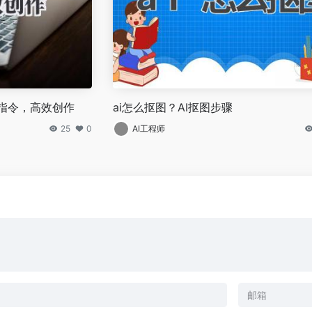
写作指令，高效创作
ai怎么抠图？AI抠图步骤
25
0
AI工程师