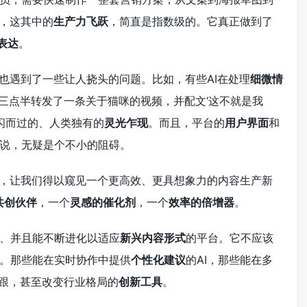
，这其中的
生产力飞跃
，简直是指数级的。它真正做到了
表达
。
也遇到了一些让人挠头的问题。比如，有些AI在处理
细微情
晨三点半转发了一条关于猫咪的视频，并配文‘这不就是我
闪而过的、人类独有的
灵光乍现
。而且，平台的
用户界面
和
说，无疑是个不小的阻碍。
，让我们得以窥见一个更高效、更具想象力的内容生产新
共创伙伴
，一个
灵感的催化剂
，一个
效率的倍增器
。
、并且能不断进化以适应
新兴内容形式
的平台。它不应该
。那些能在实时协作中提供
个性化建议
的AI，那些能在多
脚跟，甚至改变行业格局的
创新工具
。