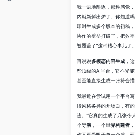
我一语地雕琢，那种感觉，
内就新鲜出炉了。你知道吗，
即时生成多个版本的初稿，
协作的壁垒打破了，把效率
被覆盖了”这种糟心事儿了
再说说
多模态内容生成
，这
些顶级的AI平台，它不光
甚至能直接生成一张符合描
我最近在尝试用一个平台写
段风格各异的开场白，有的
迹。”它真的生成了几张令
个
导演
，一个
世界构建者
，
作不再受限于单一介质，而