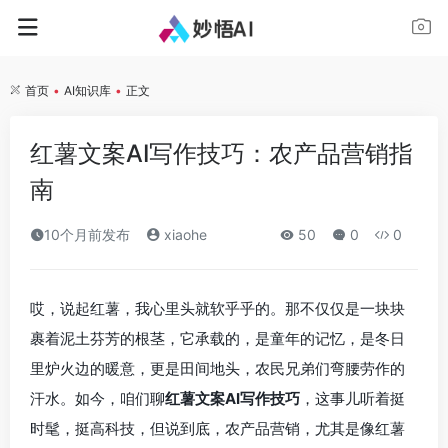
首页
•
AI知识库
•
正文
红薯文案AI写作技巧：农产品营销指
南
10个月前发布
xiaohe
50
0
0
哎，说起红薯，我心里头就软乎乎的。那不仅仅是一块块
裹着泥土芬芳的根茎，它承载的，是童年的记忆，是冬日
里炉火边的暖意，更是田间地头，农民兄弟们弯腰劳作的
汗水。如今，咱们聊
红薯文案AI写作技巧
，这事儿听着挺
时髦，挺高科技，但说到底，农产品营销，尤其是像红薯