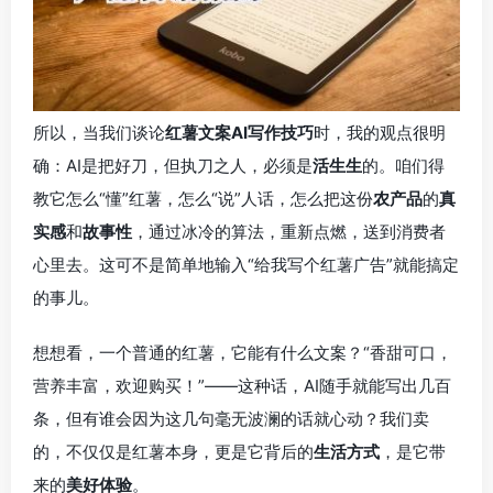
所以，当我们谈论
红薯文案AI写作技巧
时，我的观点很明
确：AI是把好刀，但执刀之人，必须是
活生生
的。咱们得
教它怎么“懂”红薯，怎么“说”人话，怎么把这份
农产品
的
真
实感
和
故事性
，通过冰冷的算法，重新点燃，送到消费者
心里去。这可不是简单地输入“给我写个红薯广告”就能搞定
的事儿。
想想看，一个普通的红薯，它能有什么文案？“香甜可口，
营养丰富，欢迎购买！”——这种话，AI随手就能写出几百
条，但有谁会因为这几句毫无波澜的话就心动？我们卖
的，不仅仅是红薯本身，更是它背后的
生活方式
，是它带
来的
美好体验
。