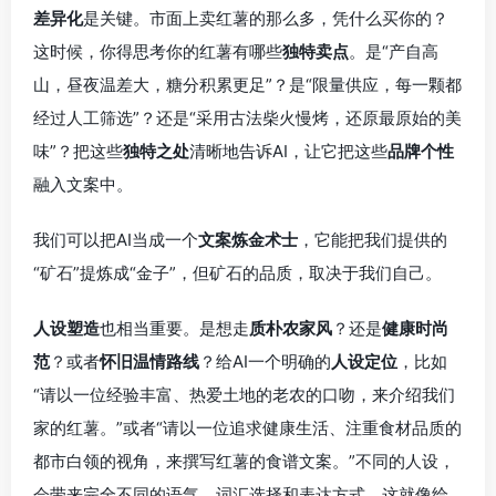
差异化
是关键。市面上卖红薯的那么多，凭什么买你的？
这时候，你得思考你的红薯有哪些
独特卖点
。是“产自高
山，昼夜温差大，糖分积累更足”？是“限量供应，每一颗都
经过人工筛选”？还是“采用古法柴火慢烤，还原最原始的美
味”？把这些
独特之处
清晰地告诉AI，让它把这些
品牌个性
融入文案中。
我们可以把AI当成一个
文案炼金术士
，它能把我们提供的
“矿石”提炼成“金子”，但矿石的品质，取决于我们自己。
人设塑造
也相当重要。是想走
质朴农家风
？还是
健康时尚
范
？或者
怀旧温情路线
？给AI一个明确的
人设定位
，比如
“请以一位经验丰富、热爱土地的老农的口吻，来介绍我们
家的红薯。”或者“请以一位追求健康生活、注重食材品质的
都市白领的视角，来撰写红薯的食谱文案。”不同的人设，
会带来完全不同的语气、词汇选择和表达方式。这就像给