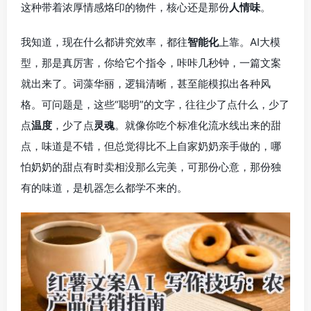
这种带着浓厚情感烙印的物件，核心还是那份
人情味
。
我知道，现在什么都讲究效率，都往
智能化
上靠。AI大模
型，那是真厉害，你给它个指令，咔咔几秒钟，一篇文案
就出来了。词藻华丽，逻辑清晰，甚至能模拟出各种风
格。可问题是，这些“聪明”的文字，往往少了点什么，少了
点
温度
，少了点
灵魂
。就像你吃个标准化流水线出来的甜
点，味道是不错，但总觉得比不上自家奶奶亲手做的，哪
怕奶奶的甜点有时卖相没那么完美，可那份心意，那份独
有的味道，是机器怎么都学不来的。