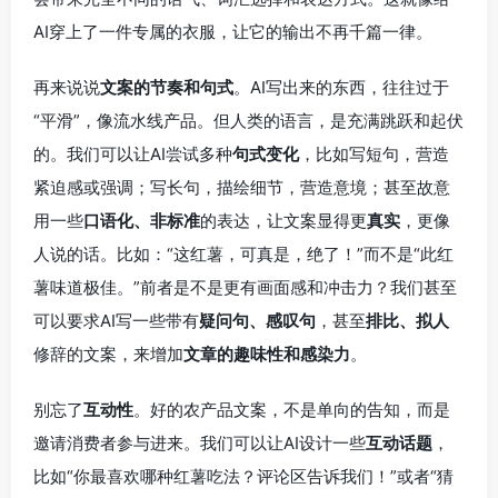
AI穿上了一件专属的衣服，让它的输出不再千篇一律。
再来说说
文案的节奏和句式
。AI写出来的东西，往往过于
“平滑”，像流水线产品。但人类的语言，是充满跳跃和起伏
的。我们可以让AI尝试多种
句式变化
，比如写短句，营造
紧迫感或强调；写长句，描绘细节，营造意境；甚至故意
用一些
口语化、非标准
的表达，让文案显得更
真实
，更像
人说的话。比如：“这红薯，可真是，绝了！”而不是“此红
薯味道极佳。”前者是不是更有画面感和冲击力？我们甚至
可以要求AI写一些带有
疑问句、感叹句
，甚至
排比、拟人
修辞的文案，来增加
文章的趣味性和感染力
。
别忘了
互动性
。好的农产品文案，不是单向的告知，而是
邀请消费者参与进来。我们可以让AI设计一些
互动话题
，
比如“你最喜欢哪种红薯吃法？评论区告诉我们！”或者“猜