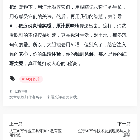
把红薯种下，用汗水滋养它们，用眼睛记录它们的生长，
用心感受它们的美味。然后，再用我们的智慧，去引导
AI，把这份
真情实感
，
原汁原味
地传递出去。这样，消费
者吃到的不仅仅是红薯，更是你对生活，对土地，那份沉
甸甸的爱。所以，大胆地去用AI吧，但别忘了，给它注入
你的
真心
，你的
生活体验
，你的
独到见解
。那才是你的
红
薯文案
，真正能打动人心的“秘诀”。
# AI知识库
©
版权声明
文章版权归作者所有，未经允许请勿转载。
上一篇
下一篇
人工AI写作业工具评测：教育应
辽宁AI写作技术发展现状与未来
用实践
展望