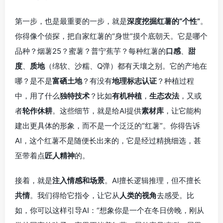
第一步，也是最重要的一步，就是
深度挖掘红薯的“个性”
。
你得像个侦探，把自家红薯的“身世”摸个底朝天。它是哪个
品种？烟薯25？蜜薯？普宁蕉芋？每种红薯的
口感
、
甜
度
、
质地
（绵软、沙糯、Q弹）都有天壤之别。它的产地在
哪？是不是
富硒土地
？有没有
地理标志认证
？种植过程
中，用了什么
独特技术
？比如
有机种植
，
生态农法
，又或
者
轮作休耕
。这些细节，就是给AI提供
素材库
，让它能构
建出更具体的形象，而不是一个泛泛的“红薯”。你得告诉
AI，这个红薯不是随便长出来的，它是经过精挑细选，甚
至带着点
匠人精神
的。
接着，就是
注入情感和场景
。AI擅长逻辑推理，但不擅长
共情
。我们得给它指令，让它从
人类的视角
去感受。比
如，你可以这样引导AI：“想象你是一个在冬日傍晚，刚从