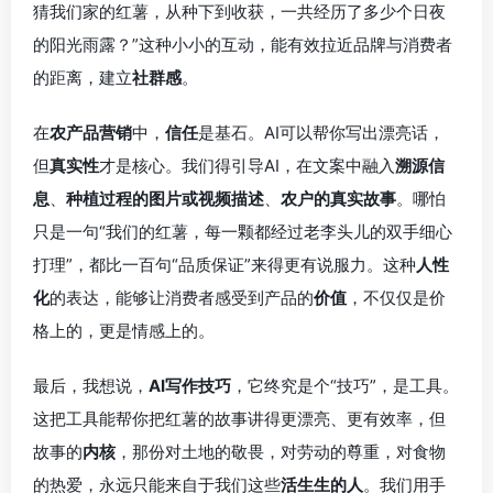
猜我们家的红薯，从种下到收获，一共经历了多少个日夜
的阳光雨露？”这种小小的互动，能有效拉近品牌与消费者
的距离，建立
社群感
。
在
农产品营销
中，
信任
是基石。AI可以帮你写出漂亮话，
但
真实性
才是核心。我们得引导AI，在文案中融入
溯源信
息
、
种植过程的图片或视频描述
、
农户的真实故事
。哪怕
只是一句“我们的红薯，每一颗都经过老李头儿的双手细心
打理”，都比一百句“品质保证”来得更有说服力。这种
人性
化
的表达，能够让消费者感受到产品的
价值
，不仅仅是价
格上的，更是情感上的。
最后，我想说，
AI写作技巧
，它终究是个“技巧”，是工具。
这把工具能帮你把红薯的故事讲得更漂亮、更有效率，但
故事的
内核
，那份对土地的敬畏，对劳动的尊重，对食物
的热爱，永远只能来自于我们这些
活生生的人
。我们用手