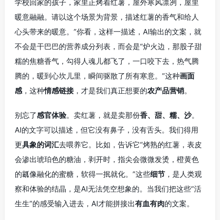
学校回家的孩子，家里正烤着红薯，屋外寒风凛冽，屋里
暖意融融。请以这个场景为背景，描述红薯的香气和给人
心头带来的暖意。”你看，这样一描述，AI输出的文案，就
不会是干巴巴的营养成分列表，而会是“炉火边，那股子甜
糯的焦糖香气，勾得人魂儿都飞了，一口咬下去，热气腾
腾的，暖到心坎儿里，瞬间驱散了所有寒意。”这种
画面
感
，这种
情感链接
，才是我们真正想要的
农产品营销
。
别忘了
感官体验
。卖红薯，就是卖那份
香、甜、糯、沙
。
AI的文字可以描述，但它没有鼻子，没有舌头。我们得用
更
具象的词汇
去喂养它。比如，告诉它“烤熟的红薯，表皮
会渗出琥珀色的糖油，剥开时，指尖会微微发烫，橙黄色
的瓤像融化的蜜糖，软得一抿就化。”这些
细节
，是人类观
察和体验的结晶，是AI无法凭空想象的。当我们把这些“活
生生”的感受输入进去，AI才能拼接出
有血有肉
的文案。