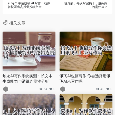
ai 写作 单位投稿 AI 写作：助你
说真的。每次写完稿子，最头疼
轻松写出高质量投稿文章
的是什么？
相关文章
烛龙AI写作系统实测：长文本
讯飞AI也搞写作 你会选择用讯
生成能力与逻辑连贯性分析
飞AI来写作吗
54
0
40
0