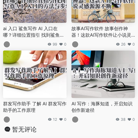
ai 入口 鲨鱼写作 AI 入口在
故事AI写作软件 故事创作神
哪？详细位置指引 找到鲨鱼写
器！这款AI写作软件让小说灵
作 AI 入口的方法与步骤
感源源不断
99
0
26
0
群发写作助手 了解 AI 群发写作
AI 写作：海豚知道，开启知识
助手的工作原理
创作新途径
12
0
38
0
暂无评论