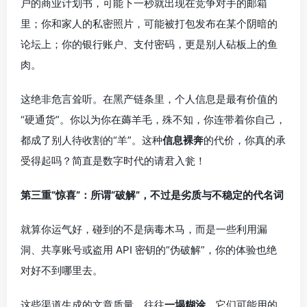
户的商业计划书，可能下一秒就出现在竞争对手的邮箱
里；你和家人的私密照片，可能被打包发布在某个阴暗的
论坛上；你的银行账户、支付密码，更是别人砧板上的鱼
肉。
这绝非危言耸听。在黑产链条里，个人信息是最有价值的
“硬通货”。你以为你在薅羊毛，殊不知，你连带着你自己，
都成了别人待收割的“羊”。这种
信息裸奔
的代价，你真的承
受得起吗？简直是数字时代的请君入瓮！
第三重“惊喜”：所谓“破解”，不过是劣质与不稳定的代名词
就算你运气好，碰到的不是病毒木马，而是一些利用漏
洞、共享账号或盗用 API 密钥的“伪破解”，你的体验也绝
对好不到哪里去。
这些渠道生成的文章质量，往往
一塌糊涂
。它们可能用的