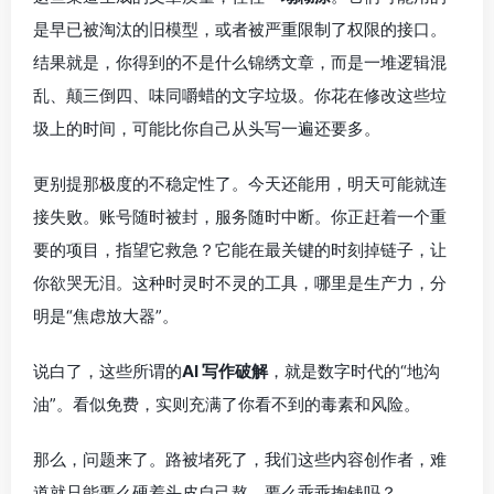
是早已被淘汰的旧模型，或者被严重限制了权限的接口。
结果就是，你得到的不是什么锦绣文章，而是一堆逻辑混
乱、颠三倒四、味同嚼蜡的文字垃圾。你花在修改这些垃
圾上的时间，可能比你自己从头写一遍还要多。
更别提那极度的不稳定性了。今天还能用，明天可能就连
接失败。账号随时被封，服务随时中断。你正赶着一个重
要的项目，指望它救急？它能在最关键的时刻掉链子，让
你欲哭无泪。这种时灵时不灵的工具，哪里是生产力，分
明是“焦虑放大器”。
说白了，这些所谓的
AI 写作破解
，就是数字时代的“地沟
油”。看似免费，实则充满了你看不到的毒素和风险。
那么，问题来了。路被堵死了，我们这些内容创作者，难
道就只能要么硬着头皮自己熬，要么乖乖掏钱吗？