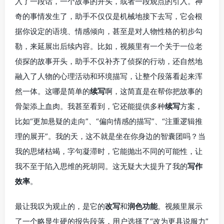
入了一段话，一个故事的开头，或者一段观点的引入。神
奇的事情发生了，助手不仅仅是机械地接下去写，它会根
据你设定的语境、情感倾向，甚至是对人物性格的初步勾
勒，来延展出后续内容。比如，视频里有一个关于一位老
侦探的故事开头，助手不仅补齐了侦探的行动，还自然地
融入了人物的心理活动和环境描写，让整个段落看起来浑
然一体。这哪是简单的
续写
啊，这简直是在帮你把故事的
骨架添上血肉。我甚至看到，它还能提供多种
续写
方案，
比如“更加悬疑的走向”、“偏向情感的描写”、“注重逻辑推
理的展开”。我的天，这不就是坐在你身边的智囊团吗？当
我的思绪枯竭，字句凝滞时，它能抛出不同的可能性，让
我不至于陷入思维的死胡同。这无疑大大提升了我的
写作
效率
。
最让我叹为观止的，是它的
改写
和
润色功能
。视频里展示
了一个略显生硬的报告段落，用户选择了“改为更具说服力”