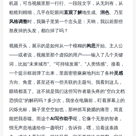
机器，可当视频里那一行行、一段段文字，从无到有，从
粗糙到精细，几乎在眨眼间
直观了解
地生成、
润色
、乃至
风格调整
时，我脑子里第一个念头是：天呐，我以前那些
熬夜掉的头发，都白掉了吗？
视频开头，展示的是如何从一个模糊的
构思
开始。主人公
——或者说，视频里那个虚拟的用户——输入了几个关键
词，比如“未来城市”、“可持续发展”、“人类情感”。接着，
一个提示框就弹了出来，里面密密麻麻地列出了各种
灵感
方向、角度，甚至还有一些关联的主题句。我看到这儿，
眼睛都直了。这不就是我们这些写作者最头疼的“空白文档
恐惧症”的解药吗？多少次，我坐在电脑前，盯着屏幕上的
闪烁光标，脑子里空空如也，那种抓耳挠腮的痛苦，简直
能把我吞噬。而这个
AI写作助手
呢，它像个无形的智者，
悄无声息地递给你一盏明灯，告诉你，嘿，沿着这条路