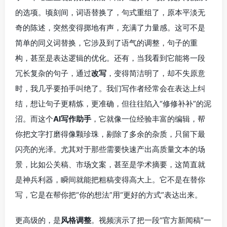
的选项。顷刻间，词语替换了，句式重组了，原本平淡无
奇的陈述，突然变得掷地有声，充满了力量感。这可不是
简单的同义词替换，它涉及到了语气的调整，句子的重
构，甚至是表达逻辑的优化。还有，当我看到它能将一段
冗长复杂的句子，通过
改写
，变得简洁明了，却不失原意
时，我几乎要拍手叫绝了。我们写作者经常会在表达上纠
结，想让句子更精炼，更准确，但往往陷入“修修补补”的泥
沼。而这个
AI写作助手
，它就像一位经验丰富的编辑，帮
你把文字打磨得像颗珍珠，剔除了多余的杂质，只留下最
闪亮的光泽。尤其对于那些需要快速产出高质量文本的场
景，比如公关稿、市场文案，甚至是学术摘要，这简直就
是神兵利器，瞬间就能把粗稿变得高大上。它不是在替你
写，它是在帮你把“你的想法”用“更好的方式”表达出来。
更高级的，是
风格调整
。视频演示了把一段“官方新闻稿”一