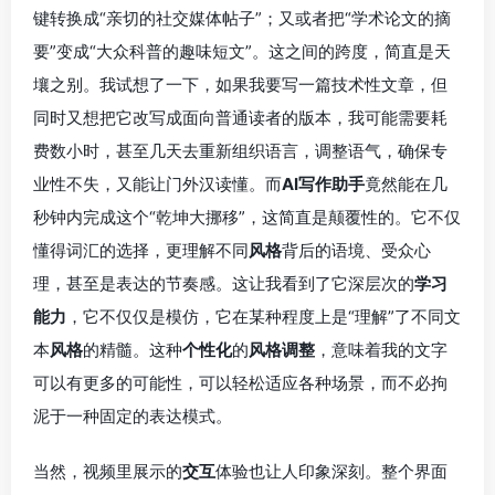
键转换成“亲切的社交媒体帖子”；又或者把“学术论文的摘
要”变成“大众科普的趣味短文”。这之间的跨度，简直是天
壤之别。我试想了一下，如果我要写一篇技术性文章，但
同时又想把它改写成面向普通读者的版本，我可能需要耗
费数小时，甚至几天去重新组织语言，调整语气，确保专
业性不失，又能让门外汉读懂。而
AI写作助手
竟然能在几
秒钟内完成这个“乾坤大挪移”，这简直是颠覆性的。它不仅
懂得词汇的选择，更理解不同
风格
背后的语境、受众心
理，甚至是表达的节奏感。这让我看到了它深层次的
学习
能力
，它不仅仅是模仿，它在某种程度上是“理解”了不同文
本
风格
的精髓。这种
个性化
的
风格调整
，意味着我的文字
可以有更多的可能性，可以轻松适应各种场景，而不必拘
泥于一种固定的表达模式。
当然，视频里展示的
交互
体验也让人印象深刻。整个界面