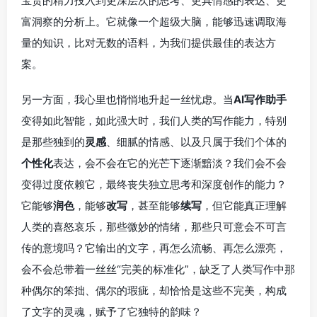
宝贵的精力投入到更深层次的思考、更具情感的表达、更
富洞察的分析上。它就像一个超级大脑，能够迅速调取海
量的知识，比对无数的语料，为我们提供最佳的表达方
案。
另一方面，我心里也悄悄地升起一丝忧虑。当
AI写作助手
变得如此智能，如此强大时，我们人类的写作能力，特别
是那些独到的
灵感
、细腻的情感、以及只属于我们个体的
个性化
表达，会不会在它的光芒下逐渐黯淡？我们会不会
变得过度依赖它，最终丧失独立思考和深度创作的能力？
它能够
润色
，能够
改写
，甚至能够
续写
，但它能真正理解
人类的喜怒哀乐，那些微妙的情绪，那些只可意会不可言
传的意境吗？它输出的文字，再怎么流畅、再怎么漂亮，
会不会总带着一丝丝“完美的标准化”，缺乏了人类写作中那
种偶尔的笨拙、偶尔的瑕疵，却恰恰是这些不完美，构成
了文字的灵魂，赋予了它独特的韵味？