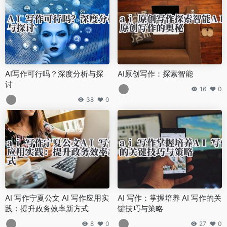
AI写作可行吗？深度分析与探
AI原创写作：探索智能
讨
16
0
38
0
AI 写作宁夏公文 AI 写作应用实
AI 写作：掌握培养 AI 写作的关
践：提升政务效率新方式
键技巧与策略
8
0
27
0