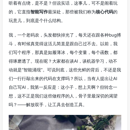
听着有点绕，是不是？但说实话，这事儿，可不是闹着玩
的，它直指
智能写作
最深处，那些被我们称为
核心代码
的
玩意儿，到底是个什么结构。
我，一个老码农，头发都快掉光了，每天还在跟各种bug搏
斗，有时候真觉得这活儿简直是跟自己过不去。以前，我
们写个程序，那真是如履薄冰，每个变量，每个函数，都
得琢磨透了。现在呢？大家都在谈AI，谈机器学习，动不
动就是“智能涌现”。可说到底，这些光鲜的背后，不还是我
们一行行敲出来的代码在支撑吗？所以，当有人提出让AI
自己写AI，我第一反应是：这小子，想上天啊？但转念一
想，这不正是我们这些做程序的人，骨子里最深切的渴望
吗？——解放双手，让工具去创造工具。