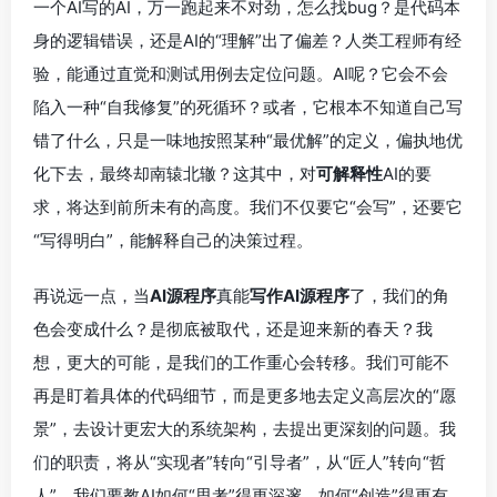
一个AI写的AI，万一跑起来不对劲，怎么找bug？是代码本
身的逻辑错误，还是AI的“理解”出了偏差？人类工程师有经
验，能通过直觉和测试用例去定位问题。AI呢？它会不会
陷入一种“自我修复”的死循环？或者，它根本不知道自己写
错了什么，只是一味地按照某种“最优解”的定义，偏执地优
化下去，最终却南辕北辙？这其中，对
可解释性
AI的要
求，将达到前所未有的高度。我们不仅要它“会写”，还要它
“写得明白”，能解释自己的决策过程。
再说远一点，当
AI源程序
真能
写作AI源程序
了，我们的角
色会变成什么？是彻底被取代，还是迎来新的春天？我
想，更大的可能，是我们的工作重心会转移。我们可能不
再是盯着具体的代码细节，而是更多地去定义高层次的“愿
景”，去设计更宏大的系统架构，去提出更深刻的问题。我
们的职责，将从“实现者”转向“引导者”，从“匠人”转向“哲
人”。我们要教AI如何“思考”得更深邃，如何“创造”得更有