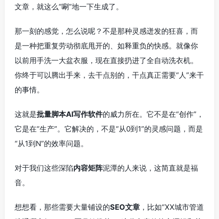
文章，就这么“唰”地一下生成了。
那一刻的感觉，怎么说呢？不是那种灵感迸发的狂喜，而
是一种把重复劳动彻底甩开的、如释重负的快感。就像你
以前用手洗一大盆衣服，现在直接扔进了全自动洗衣机。
你终于可以腾出手来，去干点别的，干点真正需要“人”来干
的事情。
这就是
批量脚本AI写作软件
的威力所在。它不是在“创作”，
它是在“生产”。它解决的，不是“从0到1”的灵感问题，而是
“从1到N”的效率问题。
对于我们这些深陷
内容矩阵
泥潭的人来说，这简直就是福
音。
想想看，那些需要大量铺设的
SEO文章
，比如“XX城市管道