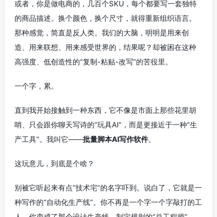
或者，你是做电商的，几百个SKU，每个都要写一套独特
的商品描述。换个颜色，换个尺寸，就得重新组织语言。
那种感觉，简直是反人类。我们的大脑，明明是用来创
造、用来联想、用来感受世界的，结果呢？却被困在这种
高强度、低创造性的“复制-粘贴-改写”的苦役里。
一个字，累。
直到我开始接触到一种东西，它不像是市面上那些花里胡
哨、只会跟你聊天写诗的“玩具AI”，而是更接近于一种“生
产工具”。我叫它——
批量脚本AI写作软件
。
这玩意儿，到底是个啥？
别被它听起来有点“技术宅”的名字吓到。说白了，它就是一
种写作的“自动化生产线”。你不再是一个字一个字敲打的工
人，你变成了那个设计生产线、制定规则的“总工程师”。