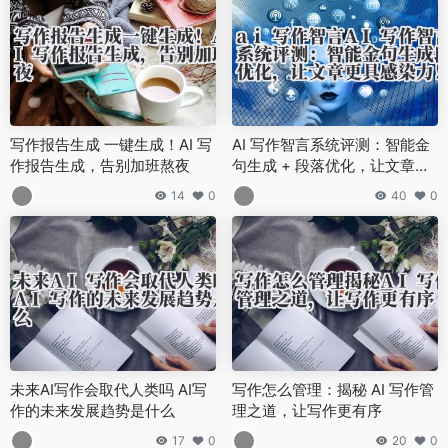
写作报告生成 一键生成！AI 写
AI 写作智言系统评测：智能金
作报告生成，告别加班熬夜
句生成 + 段落优化，让文章更
具感染力！
14
0
40
0
未来AI写作会取代人类吗 AI写
写作怎么管理：揭秘 AI 写作管
作的未来发展趋势是什么
理之道，让写作更有序
17
0
20
0