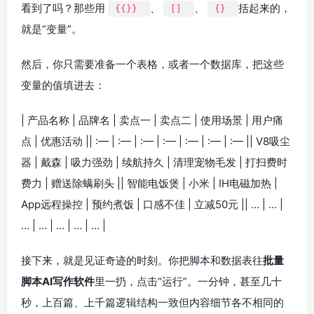
看到了吗？那些用
、
、
括起来的，
{{}}
[]
{}
就是“变量”。
然后，你只需要准备一个表格，或者一个数据库，把这些
变量的值填进去：
| 产品名称 | 品牌名 | 卖点一 | 卖点二 | 使用场景 | 用户痛
点 | 优惠活动 || :— | :— | :— | :— | :— | :— | :— || V8吸尘
器 | 戴森 | 吸力强劲 | 续航持久 | 清理宠物毛发 | 打扫费时
费力 | 赠送除螨刷头 || 智能电饭煲 | 小米 | IH电磁加热 |
App远程操控 | 预约煮饭 | 口感不佳 | 立减50元 || … | … |
… | … | … | … | … |
接下来，就是见证奇迹的时刻。你把脚本和数据表往
批量
脚本AI写作软件
里一扔，点击“运行”。一分钟，甚至几十
秒，上百篇、上千篇逻辑结构一致但内容细节各不相同的