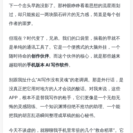
下一个念头早跑没影了。那种眼睁睁看着思想的流星雨划
过，却只能捡起一两块陨石碎片的无力感，简直是每个创
作者的噩梦。
但现在？时代变了，兄弟。我们的口袋里，揣着的早就不
是单纯的通讯工具了。它是一个便携式的大脑外挂，一个
随时待命的
创作伙伴
。而这个伙伴的核心，就是那些越来
越聪明的
手机版本 AI 写作软件
。
别跟我扯什么“AI写作没有灵魂”的老调调。那是外行话，是
没真正把它用对地方的人才会说的酸话。对我来说，这些
APP，根本不是替我写作的枪手，它们更像是一个无怨无
悔的灵感陪练、一个知识渊博但绝不抢功的助理、一个能
把我的胡言乱语瞬间整理成草稿的贴心秘书。
今天不谈虚的，就聊聊我手机里常驻的几个“救命稻草”。它