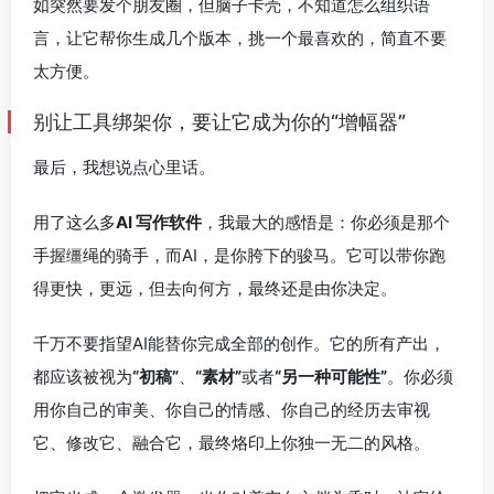
如突然要发个朋友圈，但脑子卡壳，不知道怎么组织语
言，让它帮你生成几个版本，挑一个最喜欢的，简直不要
太方便。
别让工具绑架你，要让它成为你的“增幅器”
最后，我想说点心里话。
用了这么多
AI 写作软件
，我最大的感悟是：你必须是那个
手握缰绳的骑手，而AI，是你胯下的骏马。它可以带你跑
得更快，更远，但去向何方，最终还是由你决定。
千万不要指望AI能替你完成全部的创作。它的所有产出，
都应该被视为
“初稿”
、
“素材”
或者
“另一种可能性”
。你必须
用你自己的审美、你自己的情感、你自己的经历去审视
它、修改它、融合它，最终烙印上你独一无二的风格。