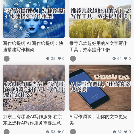
写作给提纲 AI 写作给提纲：快
推荐几款超好用的AI文字写作
速搭建写作框架
工具，效率提升10倍
35
0
64
0
京东上有哪些AI写作服务 在京
AI写作调试，让你的文章更完
东上选择AI写作服务需要注意
美
什么
53
0
62
0