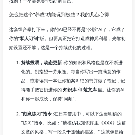
找到了一个能完美“代笔”的自己。
怎么把这个“养成”功能玩到极致？我的几点心得
这套组合拳打下来，你的AI已经不再是“公版”AI了，它成了
你的“
私人订制
”版。但要真正把它打造成神兵利器，光靠初
始设置还不够，这是一个持续优化的过程。
持续投喂，动态更新
:你的知识和风格也是在不断进
化的。别指望一劳永逸。每当你写出一篇满意的作
品，或者读到一本让你拍案叫绝的书并做了笔记，记
得随手把它扔进你的
知识库
和
范文库
里。让你的AI
和你一起成长，保持“同频”。
“刻意练习”指令
:在日常使用中，可以下达更明确的
“练习”指令。比如：“请模仿我知识库里《XXX》这篇
文章的风格，写一段关于孤独的描述。” 这就像是给