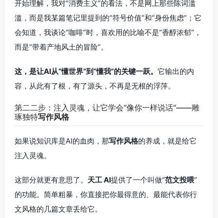
开始理解，我对“消费主义”的看法，不是网上那些陈词滥
滥，而是我某篇笔记里提到的“符号价值”和“身份焦虑”；它
会知道，我谈论“咖啡”时，喜欢用的比喻不是“香醇浓郁”，
而是“带着产地风土的冒险”。
这，是让AI从“懂世界”到“懂我”的关键一跃。
它输出的内
容，从此有了根，有了源头，不再是无根的浮萍。
第二二步：注入灵魂，让它学会“像你一样说话”——雕
琢独特
写作风格
如果说知识库是AI的血肉，那
写作风格
的养成，就是给它
注入灵魂。
这部分就更有意思了。
天工 AI
提供了一个叫做“
范文投喂
”
的功能。简单粗暴，你直接把你最得意的、最能代表你行
文风格的几篇文章丢给它。