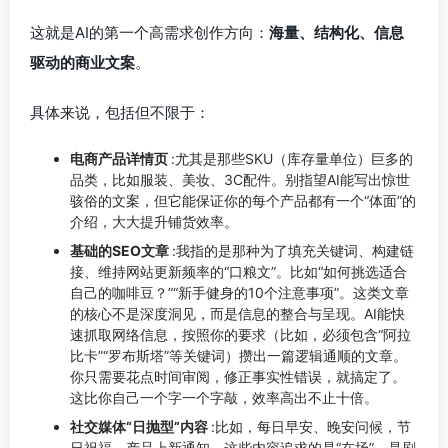
这就是AI的第一个高需求创作方向：
海量、结构化、信息
驱动的商业文案
。
具体来说，包括但不限于：
电商产品详情页
:尤其是那些SKU（库存量单位）巨多的
品类，比如服装、美妆、3C配件。别指望AI能写出惊世
骇俗的文案，但它能保证你的每个产品都有一个“体面”的
介绍，大大提升铺货效率。
基础的SEO文章
:我指的是那种为了填充关键词、构建链
接、维持网站更新频率的“口粮文”。比如“如何挑选适合
自己的咖啡豆？”“新手健身的10个注意事项”。这类文章
的核心不是深度洞见，而是信息的整合与呈现。AI能快
速抓取网络信息，按照你的要求（比如，必须包含“阿拉
比卡”“罗布斯塔”等关键词）攒出一篇逻辑通顺的文章。
你只需要花点时间审阅，修正事实性错误，就搞定了。
这比你自己一个字一个字敲，效率高出不止十倍。
社交媒体“日抛型”内容
:比如，每日早安、晚安问候，节
日祝福，产品上新通知。这些内容追求的是“在场”，是刷