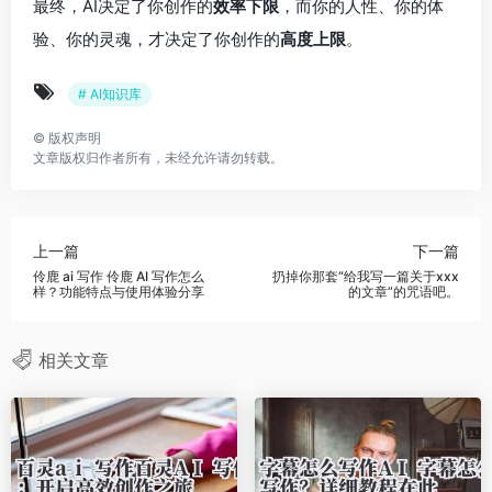
最终，AI决定了你创作的
效率下限
，而你的人性、你的体
验、你的灵魂，才决定了你创作的
高度上限
。
# AI知识库
©
版权声明
文章版权归作者所有，未经允许请勿转载。
上一篇
下一篇
伶鹿 ai 写作 伶鹿 AI 写作怎么
扔掉你那套“给我写一篇关于xxx
样？功能特点与使用体验分享
的文章”的咒语吧。
相关文章