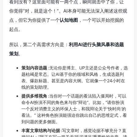
看到没有？这里面可能有一两个点，瞬间就击中了你，让
你觉得“对，就是这个！”。AI本身可能无法深入阐述这些观
点，但它为你提供了一个
认知地图
，一个可以开始挖掘的
起点。
所以，第二个高需求方向是：
利用AI进行头脑风暴和选题
策划
。
策划内容选题
:无论你是博主、UP主还是公众号作者，选
题枯竭是常态。让AI基于你的领域和风格，生成选题列
表、爆款标题、甚至是内容大纲。它就像一个24小时在
线的策划助理。
提供多维视角
:当你对一个话题的看法陷入僵局时，可以
命令AI扮演不同的角色来与你“辩论”。比如，“请你扮演
一个反对消费主义的环保人士，和我辩论关于‘快时尚’的
看法。” 这种角色扮演能强迫你跳出自己的思维定式，看
到问题的更多侧面。
丰富文章结构与论据
:写文章时，感觉论据不够充分？直
接问AI：“我正在写一篇关于‘延迟满足’重要性的文章，请