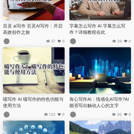
百灵 ai写作 百灵AI写作：开启
字幕怎么写作 AI 字幕怎么写
高效创作之旅
作？详细教程在此
57
0
39
0
喵写作 AI 喵写作的特色功能与
有心写作AI：情感化AI写作?AI
使用方法
能否写出触动人心的文字
123
0
30
0