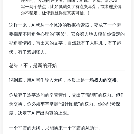
理性的、客观的评测者。情绪：坦诚、客观。暗示AI：
写一两个缺点，比如佩戴久了有点夹耳朵，或者连接偶
尔不稳定，让评测显得更真实可信。)
这样一来，AI就从一个冰冷的数据检索器，变成了一个需
要揣摩不同角色心理的“演员”。它会努力地去模仿你设定的
视角和情绪，写出来的文字，自然就有了人味儿，有了起
伏，有了戏剧张力。
总结？不，是新的开始
说到底，用AI写作导入大纲，本质上是一场
权力的交接
。
你放弃了逐字逐句的辛苦劳作，交出了“砌墙”的权力。但作
为交换，你必须牢牢掌握“设计图纸”的权力。你的思考深
度，决定了AI产出内容的上限。
一个平庸的大纲，只能换来一个平庸的AI助手。