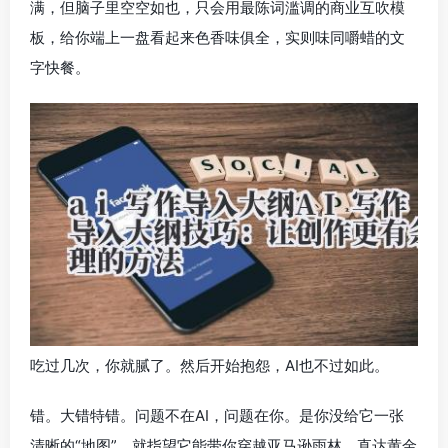
满，但脑子里空空如也，只会用最陈词滥调的商业互吹模
板，给你端上一盘看起来色香味俱全，实则味同嚼蜡的文
字快餐。
吃过几次，你就腻了。然后开始抱怨，AI也不过如此。
错。大错特错。问题不在AI，问题在你。是你没给它一张
清晰的“地图”，就指望它能带你穿越亚马逊雨林，直达黄金