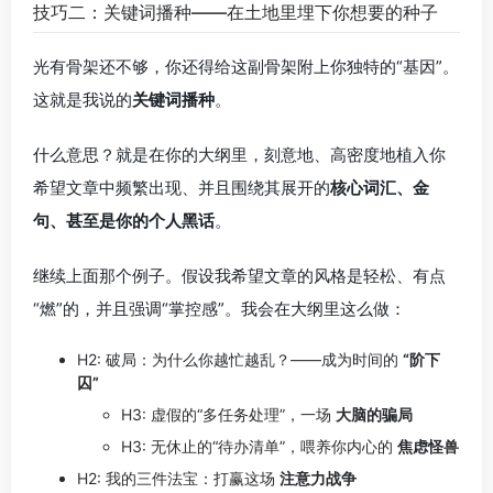
技巧二：关键词播种——在土地里埋下你想要的种子
光有骨架还不够，你还得给这副骨架附上你独特的“基因”。
这就是我说的
关键词播种
。
什么意思？就是在你的大纲里，刻意地、高密度地植入你
希望文章中频繁出现、并且围绕其展开的
核心词汇、金
句、甚至是你的个人黑话
。
继续上面那个例子。假设我希望文章的风格是轻松、有点
“燃”的，并且强调“掌控感”。我会在大纲里这么做：
H2: 破局：为什么你越忙越乱？——成为时间的
“阶下
囚”
H3: 虚假的“多任务处理”，一场
大脑的骗局
H3: 无休止的“待办清单”，喂养你内心的
焦虑怪兽
H2: 我的三件法宝：打赢这场
注意力战争