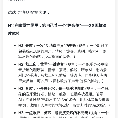
试试“导演视角”的大纲：
H1: 在喧嚣世界里，给自己造一个“静音舱”——XX耳机深
度体验
H2: 开箱：一次“反消费主义”的邂逅
(视角：一个对过度
包装感到厌烦的用户。情绪：惊喜、克制。暗示AI：多
写材质的触感，少写华丽的参数。)
H2: 戴上它，世界“一键静音”
(视角：一个饱受办公室噪
音折磨的程序员。情绪：震撼、解脱。暗示AI：用场景
对比的手法，写戴上耳机前后，键盘声、同事聊天声的
巨大反差，可以用“世界被吸走了声音”这样的比喻。)
H2: 音质：不是白开水，是一杯手冲咖啡
(视角：一个挑
剔的音乐爱好者。情绪：挑剔、但最终被说服。暗示
AI：不要堆砌“三频均衡”之类的术语，用具体音乐类型来
举例，比如听人声时的“呼吸感”，听古典时的“层次感”。)
H2: 一点瑕疵：爱它，也要接受它的不完美
(视角：一个