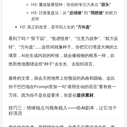
H3: 魔改版番茄钟：给你的专注力来点
“甜头”
H3: 日落复盘法：从
“必须做”
到
“我想做”
的权力
反转
H2: 真正的改变，是夺回人生的
“方向盘”
看到了吗？“阶下囚”、“焦虑怪兽”、“注意力战争”、“权力反
转”、“方向盘”……这些词就像种子。你把它们埋进大纲的土
壤里，AI在生成内容的时候，就会像植物的根系一样，自
然而然地围绕这些“种子”去生长、去组织语言。
最终的文章，就会天然地带上你预设的风格和隐喻。这比
你干巴巴地在Prompt里加一句“请用生动的语言”要有效一
万倍。因为你不是在提要求，你是在
提供素材
。
技巧三：情绪锚点与视角植入——给AI剧本，让它当个
好演员