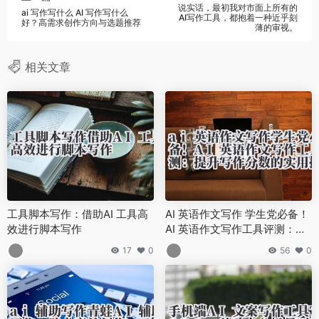
说实话，最初我对市面上所有的
ai 写作写什么 AI 写作写什么
AI写作工具，都抱着一种近乎刻
好？高需求创作方向与选题推荐
薄的审视。
相关文章
工具脚本写作：借助AI 工具高
AI 英语作文写作 学生党必备！
效进行脚本写作
AI 英语作文写作工具评测：提
升写作分数的实用技巧
17
0
56
0