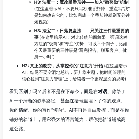
H3: 法宝一：魔改版番茄钟——加入“微奖励”机制
(在这里暗示AI：不要只写标准番茄钟，重点写“我”
是如何改造它的，比如完成一个番茄钟就刷五分钟
短视频)
H3: 法宝二：日落复盘法——只关注三件最重要的
事
(在这里暗示AI：对比传统的四象限，强调这种
方法的“极简”和“专注”优势，可以举个例子，比如
今天最重要的三件事是“写完报告、联系客户、健
身一小时”)
H2: 真正的改变，从掌控你的“注意力”开始
(在这里暗示
AI：结尾不要空洞地总结，要升华主题，把时间管理的
核心拉到“注意力管理”上，给读者一个更深层次的思考)
看到区别了吗？后者不是在下命令，而是在
对话
。你给了
AI一个清晰的叙事路径，甚至在括号里埋下了你的观点、
你的情绪、你的写作“倾向”。AI不再是自由发挥，而是在你
铺好的轨道上，用它强大的语言能力，帮你把轨道铺成高
速公路。