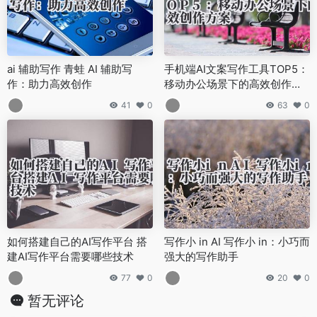
ai 辅助写作 青蛙 AI 辅助写
手机端AI文案写作工具TOP5：
作：助力高效创作
移动办公场景下的高效创作方
案
41
0
63
0
如何搭建自己的AI写作平台 搭
写作小 in AI 写作小 in：小巧而
建AI写作平台需要哪些技术
强大的写作助手
77
0
20
0
暂无评论