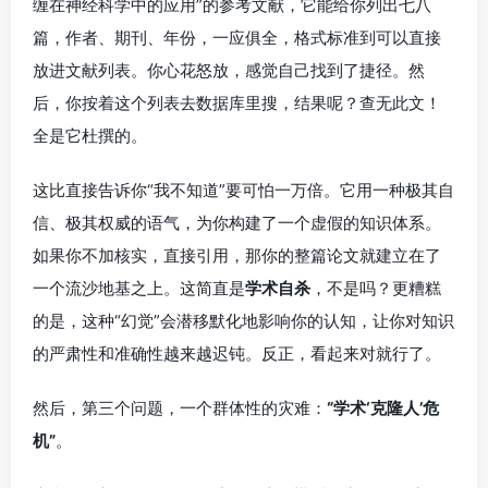
缠在神经科学中的应用”的参考文献，它能给你列出七八
篇，作者、期刊、年份，一应俱全，格式标准到可以直接
放进文献列表。你心花怒放，感觉自己找到了捷径。然
后，你按着这个列表去数据库里搜，结果呢？查无此文！
全是它杜撰的。
这比直接告诉你“我不知道”要可怕一万倍。它用一种极其自
信、极其权威的语气，为你构建了一个虚假的知识体系。
如果你不加核实，直接引用，那你的整篇论文就建立在了
一个流沙地基之上。这简直是
学术自杀
，不是吗？更糟糕
的是，这种“幻觉”会潜移默化地影响你的认知，让你对知识
的严肃性和准确性越来越迟钝。反正，看起来对就行了。
然后，第三个问题，一个群体性的灾难：
“学术‘克隆人’危
机”
。