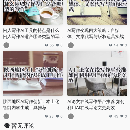
闲人写作AI工具的特点是什么
AI写作变现四大策略：自媒
闲人写作AI适合哪些类型的写
体、文案代写与版权运营实战
作
55
0
44
0
陕西地区AI写作创新：本土化
AI论文在线写作平台推荐 如何
智能内容生成工具推荐
利用AI在线写论文更高效
23
0
45
0
暂无评论