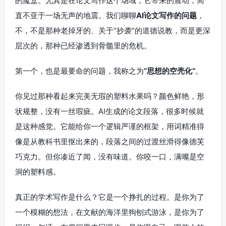
的魔盒。尤其是在论文写作这个场域，它带来的震动，简
直不亚于一场无声的地震。我们聊聊
AI论文写作的问题
，
不，不是那种老掉牙的、关于“抄袭”的道德说教，而是更深
层次的，那种已经渗透到骨髓里的危机。
第一个，也是最要命的问题，我称之为
“思想的空壳化”
。
你见过那种看起来完美无瑕的塑料水果吗？颜色鲜艳，形
状规整，没有一丝瑕疵。AI生成的论文段落，很多时候就
是这种感觉。它能给你一个逻辑严谨的框架，用词精准得
像是从教科书里抠出来的，段落之间的过渡丝滑得像德芙
巧克力。但你凑近了闻，没有味道。你咬一口，满嘴是空
洞的塑料感。
真正的学术写作是什么？它是一个挣扎的过程。是你为了
一个模糊的想法，在文献的海洋里狗刨式游泳，是你为了