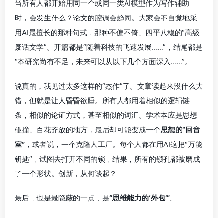
当所有人都开始用同一个或同一类AI模型作为写作辅助
时，会发生什么？论文的腔调会趋同。大家会不自觉地采
用AI最擅长的那种句式，那种不偏不倚、四平八稳的“高级
废话文学”。开篇都是“随着科技的飞速发展……”，结尾都是
“本研究尚有不足，未来可以从以下几个方面深入……”。
说真的，我见过太多这样的“杰作”了。文章读起来没什么大
错，但就是让人昏昏欲睡。所有人都用着相似的逻辑链
条，相似的论证方式，甚至相似的词汇。学术本应是思想
碰撞、百花齐放的地方，最后却可能变成一个
思想的“回音
室”
，或者说，一个克隆人工厂。每个人都在用AI这把“万能
钥匙”，试图去打开不同的锁，结果，所有的锁孔都被磨成
了一个形状。创新，从何谈起？
最后，也是最隐蔽的一点，是
“思维能力的‘外包’”
。