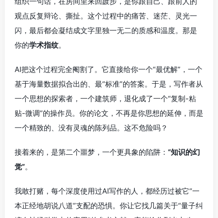
组织一句话，在房间里来回踱步，是你跟自己、跟前人的
观点反复辩论、撕扯。这个过程中的痛苦、迷茫、灵光一
闪，最后都会凝结成文字里独一无二的质感和温度。那是
你的
学术指纹
。
AI把这个过程完全阉割了。它直接给你一个“最优解”，一个
基于海量数据拟合出的、最“标准”的答案。于是，写作者从
一个思想的探索者，一个建筑师，退化成了一个“复制-粘
贴-微调”的操作员。你的论文，不再是你思想的延伸，而是
一个精致的、没有灵魂的陈列品。这不危险吗？
接着来的，是第二个噩梦，一个更具象的陷阱：
“知识的幻
觉”
。
我敢打赌，每个深度使用过AI写作的人，都经历过被它“一
本正经地胡说八道”支配的恐惧。你让它找几篇关于“量子纠