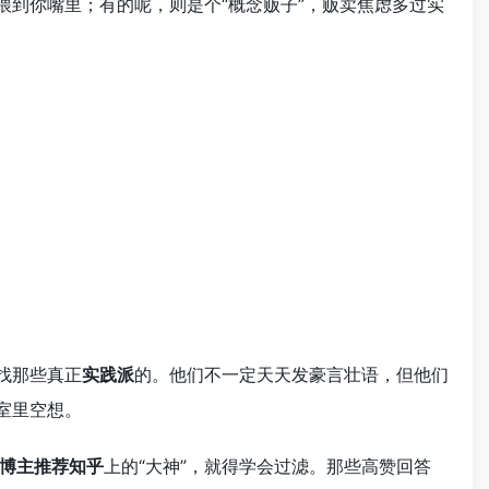
喂到你嘴里；有的呢，则是个“概念贩子”，贩卖焦虑多过实
找那些真正
实践派
的。他们不一定天天发豪言壮语，但他们
室里空想。
作博主推荐知乎
上的“大神”，就得学会过滤。那些高赞回答