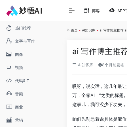
博客
APP
热门推荐
首页
•
AI知识库
•
ai 写作博主推荐 
文字与写作
ai 写作博主推
图像
AI知识库
8个月前发布
视频
代码&IT
哎呀，说实话，这几年最让
音频
万，全靠AI！”之类的标
这事儿，我可没少下功夫，
商业
咱们先别急着说具体是哪位
营销