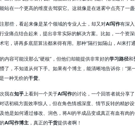
能站在一个更高的维度去驾驭它。这就像是在迷雾中点亮了一盏
注那些，看起来像是某个领域的专业人士，却又对
AI写作
有深入
体行业痛点结合起来，提出非常实际的解决方案。比如，一个资深
技术宅，讲再多底层算法都来得有用。那种“隔行如隔山，AI来打
的内容可能没那么“硬核”，但他们却能提供非常好的
学习路径
和
懵了，不知道从何下手。如果有个博主，能清晰地告诉你：“第
也是一种无价的
干货
。
次我在
知乎
上看到一个关于
AI写作
的讨论，一个回答者就分享了
成对话初稿方面效率惊人，但在角色情感深度、情节反转的精妙设
及他是如何通过修改、润色，将AI的半成品变成真正有血有肉
的
AI写作博主
，真正的
干货
提供者啊！