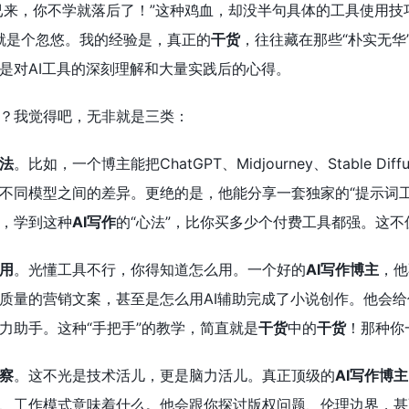
代已来，你不学就落后了！”这种鸡血，却没半句具体的工具使用
半就是个忽悠。我的经验是，真正的
干货
，往往藏在那些“朴实无
是对AI工具的深刻理解和大量实践后的心得。
？我觉得吧，无非就是三类：
法
。比如，一个博主能把ChatGPT、Midjourney、Stable
不同模型之间的差异。更绝的是，他能分享一套独家的“提示词工
，学到这种
AI写作
的“心法”，比你买多少个付费工具都强。这
用
。光懂工具不行，你得知道怎么用。一个好的
AI写作博主
，他
质量的营销文案，甚至是怎么用AI辅助完成了小说创作。他会给
力助手。这种“手把手”的教学，简直就是
干货
中的
干货
！那种你
察
。这不光是技术活儿，更是脑力活儿。真正顶级的
AI写作博主
、工作模式意味着什么。他会跟你探讨版权问题、伦理边界，甚