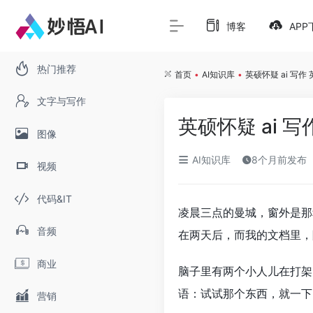
博客
APP
热门推荐
首页
•
AI知识库
•
英硕怀疑 ai 写作
文字与写作
英硕怀疑 ai 写
图像
AI知识库
8个月前发布
视频
代码&IT
凌晨三点的曼城，窗外是那种
音频
在两天后，而我的文档里，
商业
脑子里有两个小人儿在打架
语：试试那个东西，就一下
营销