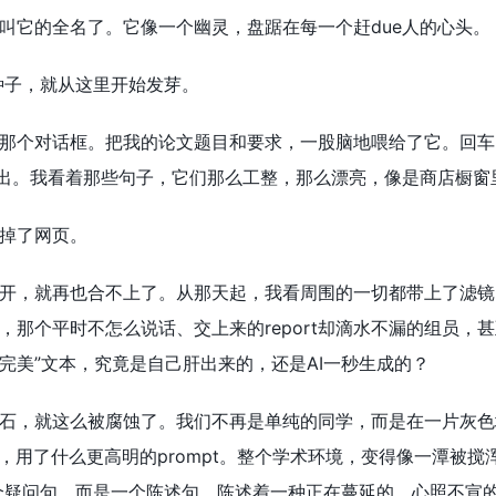
叫它的全名了。它像一个幽灵，盘踞在每一个赶due人的心头。
种子，就从这里开始发芽。
那个对话框。把我的论文题目和要求，一股脑地喂给了它。回车
而出。我看着那些句子，它们那么工整，那么漂亮，像是商店橱
掉了网页。
，就再也合不上了。从那天起，我看周围的一切都带上了滤镜。我开始
，那个平时不怎么说话、交上来的report却滴水不漏的组员
“完美”文本，究竟是自己肝出来的，还是AI一秒生成的？
石，就这么被腐蚀了。我们不再是单纯的同学，而是在一片灰色
I，用了什么更高明的prompt。整个学术环境，变得像一潭被
个疑问句，而是一个陈述句，陈述着一种正在蔓延的、心照不宣的