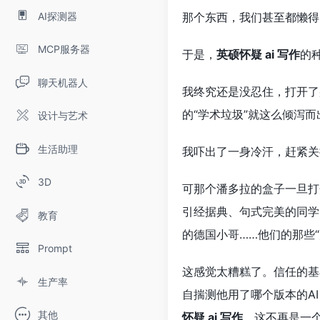
AI探测器
那个东西，我们甚至都懒得
MCP服务器
于是，
英硕怀疑 ai 写作
的
聊天机器人
我终究还是没忍住，打开了
的“学术垃圾”就这么倾泻
设计与艺术
生活助理
我吓出了一身冷汗，赶紧关
3D
可那个潘多拉的盒子一旦打开
引经据典、句式完美的同学
教育
的德国小哥……他们的那些
Prompt
这感觉太糟糕了。信任的基
生产率
自揣测他用了哪个版本的A
其他
怀疑 ai 写作
，这不再是一