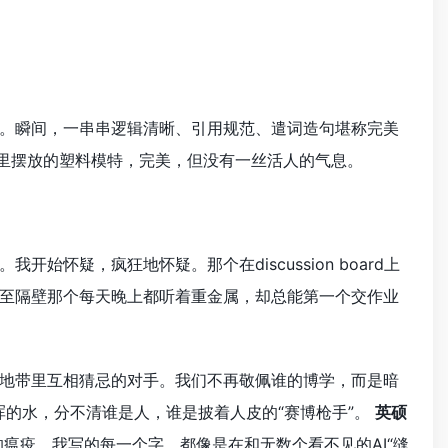
。瞬间，一串串逻辑清晰、引用规范、遣词造句堪称完美
窗里摆放的塑料模特，完美，但没有一丝活人的气息。
怀疑，疯狂地怀疑。那个在discussion board上
，甚至隔壁那个每天晚上都听着重金属，却总能第一个交作业
地带里互相猜忌的对手。我们不再敬佩谁的博学，而是暗
搅浑的水，分不清谁是人，谁是披着人皮的“赛博枪手”。
英硕
瘟疫。我写的每一个字，都像是在和无数个看不见的AI“缝