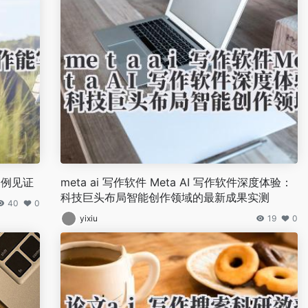
案例见证
meta ai 写作软件 Meta AI 写作软件深度体验：
科技巨头布局智能创作领域的最新成果实测
40
0
yixiu
19
0