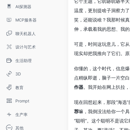
它个主题，它吭哧吭哧半天
AI探测器
温度，更别提啥子洞察力了
笑，还能说啥？我那时候真
MCP服务器
伸，承载着我的思想、我的
聊天机器人
可是，时间这玩意儿，它从
设计与艺术
现实却把我推向了它们。原
生活助理
你懂的，这个时代，信息爆
3D
点稍纵即逝，脑子一片空白
作器
。我开始在网上扒拉，
教育
Prompt
现在回想起来，那段“海选
荐
嘛，我倒没法给你一个具
生产率
“聪明”。这个聪明不是说
其他