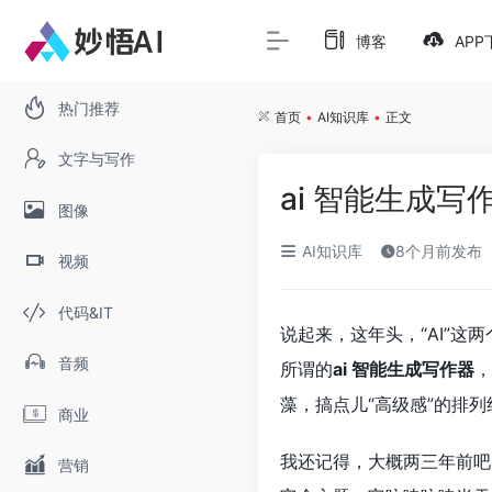
博客
APP
热门推荐
首页
•
AI知识库
•
正文
文字与写作
ai 智能生成写
图像
AI知识库
8个月前发布
视频
代码&IT
说起来，这年头，“AI”
音频
所谓的
ai 智能生成写作器
，
藻，搞点儿“高级感”的排
商业
我还记得，大概两三年前吧
营销