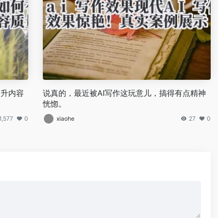
提升内容
说真的，最近被AI写作这玩意儿，搞得有点精神
恍惚。
1,577
0
xiaohe
27
0