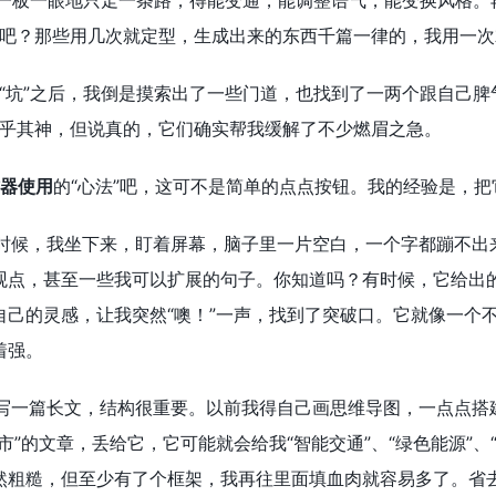
能一板一眼地只走一条路，得能变通，能调整语气，能变换风格。
吧？那些用几次就定型，生成出来的东西千篇一律的，我用一次
“坑”之后，我倒是摸索出了一些门道，也找到了一两个跟自己脾
乎其神，但说真的，它们确实帮我缓解了不少燃眉之急。
作器使用
的“心法”吧，这可不是简单的点点按钮。我的经验是，把它
时候，我坐下来，盯着屏幕，脑子里一片空白，一个字都蹦不出来
观点，甚至一些我可以扩展的句子。你知道吗？有时候，它给出的东
自己的灵感，让我突然“噢！”一声，找到了突破口。它就像一个
着强。
写一篇长文，结构很重要。以前我得自己画思维导图，一点点搭建
市”的文章，丢给它，它可能就会给我“智能交通”、“绿色能源”
然粗糙，但至少有了个框架，我再往里面填血肉就容易多了。省