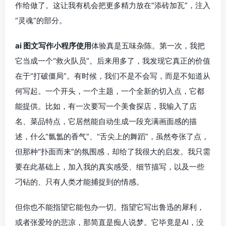
作给做了。这让我有机会把更多精力放在“添砖加瓦”，注入
“灵魂”的部分。
ai 图文写作小程序使用
体验真是五味杂陈。第一次，我把
它当成一个“救火队员”。后来用多了，我发现它真正的价值
在于“打破僵局”。有时候，我们不是不会写，而是不知道从
何写起。一个开头，一个主题，一个全新的切入点，它都
能提供。比如，有一次要写一个美食探店，我输入了店
名、菜品特点，它居然能自动生成一段充满画面感的描
述，什么“氤氲的香气”、“舌尖上的舞蹈”，虽然夸张了点，
但那种“扑面而来”的氛围感，却给了我很大的启发。我只需
要在此基础上，加入我的真实感受、细节描写，以及一些
刁钻的、只有人类才能捕捉到的情感。
但你也不能指望它能包办一切。指望它写出鲁迅的犀利，
或者张爱玲的悲凉，那简直是痴人说梦。它毕竟是AI，没