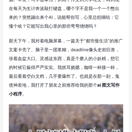
在每天为生计奔波敲打键盘，哪个字不是我一个一个憋出
来的？突然蹦出来个AI，说能帮你写，心里总犯嘀咕：它
懂个啥？它能写出我心里的那些弯弯绕绕吗？
那天下午，我对着电脑屏幕，一篇关于“都市慢生活”的推广
文案卡壳了。脑子里一团浆糊，deadline像头史前巨兽，
张着血盆大口。灵感这东西，真是个磨人的小妖精，想它
的时候它躲得严严实实。我抓耳挠腮，咖啡一杯接一杯，
最后看着空白文档，几乎要爆炸了。也就是在那一刻，鬼
使神差地，我打开了朋友之前推荐给我的那个
ai 图文写作
小程序
。