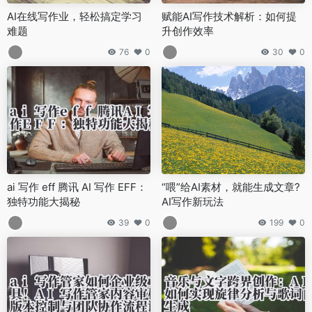
AI在线写作业，轻松搞定学习
赋能AI写作技术解析：如何提
难题
升创作效率
76
0
30
0
ai 写作 eff 腾讯 AI 写作 EFF：
“喂”给AI素材，就能生成文章?
独特功能大揭秘
AI写作新玩法
39
0
199
0