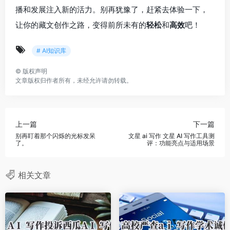
播和发展注入新的活力。别再犹豫了，赶紧去体验一下，
让你的藏文创作之路，变得前所未有的
轻松
和
高效
吧！
# AI知识库
©
版权声明
文章版权归作者所有，未经允许请勿转载。
上一篇
下一篇
别再盯着那个闪烁的光标发呆
文星 ai 写作 文星 AI 写作工具测
了。
评：功能亮点与适用场景
相关文章