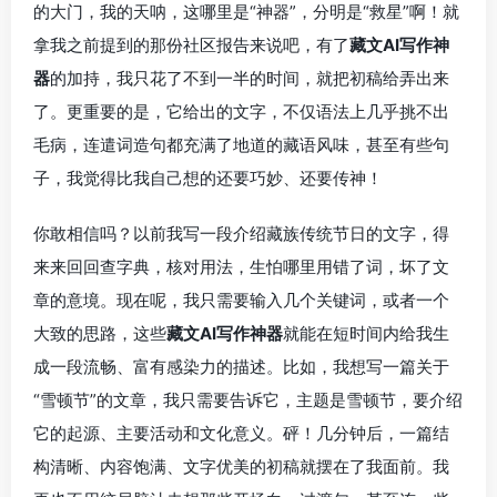
的大门，我的天呐，这哪里是“神器”，分明是“救星”啊！就
拿我之前提到的那份社区报告来说吧，有了
藏文AI写作神
器
的加持，我只花了不到一半的时间，就把初稿给弄出来
了。更重要的是，它给出的文字，不仅语法上几乎挑不出
毛病，连遣词造句都充满了地道的藏语风味，甚至有些句
子，我觉得比我自己想的还要巧妙、还要传神！
你敢相信吗？以前我写一段介绍藏族传统节日的文字，得
来来回回查字典，核对用法，生怕哪里用错了词，坏了文
章的意境。现在呢，我只需要输入几个关键词，或者一个
大致的思路，这些
藏文AI写作神器
就能在短时间内给我生
成一段流畅、富有感染力的描述。比如，我想写一篇关于
“雪顿节”的文章，我只需要告诉它，主题是雪顿节，要介绍
它的起源、主要活动和文化意义。砰！几分钟后，一篇结
构清晰、内容饱满、文字优美的初稿就摆在了我面前。我