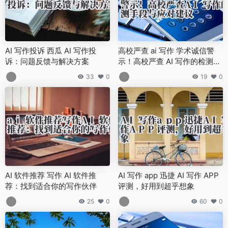
AI 写作投诉 西瓜 AI 写作投
高校严查 ai 写作 学术诚信警
诉：问题反馈与解决方案
示！高校严查 AI 写作的检测手
段与应对建议
33
0
19
0
AI 软件推荐 写作 AI 软件推
AI 写作 app 迅捷 AI 写作 APP
荐：找到适合你的写作伙伴
评测，好用到超乎想象
25
0
60
0