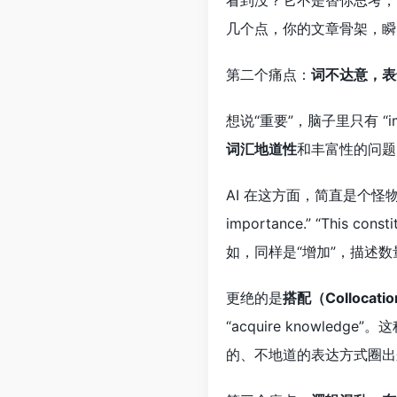
看到没？它不是替你思考，
几个点，你的文章骨架，瞬
第二个痛点：
词不达意，表
想说“重要”，脑子里只有 “
词汇地道性
和丰富性的问题
AI 在这方面，简直是个怪物。你写一句
importance.” “This co
如，同样是“增加”，描述数量可以
更绝的是
搭配（Collocati
“acquire knowl
的、不地道的表达方式圈出