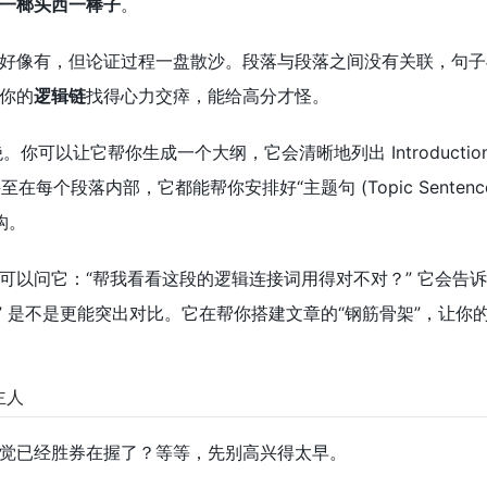
一榔头西一棒子
。
好像有，但论证过程一盘散沙。段落与段落之间没有关联，句子
你的
逻辑链
找得心力交瘁，能给高分才怪。
让它帮你生成一个大纲，它会清晰地列出 Introduction, Body Para
甚至在每个段落内部，它都能帮你安排好“主题句 (Topic Sentence) -> 解
构。
问它：“帮我看看这段的逻辑连接词用得对不对？” 它会告诉你，这里的 
nversely” 是不是更能突出对比。它在帮你搭建文章的“钢筋骨架
主人
觉已经胜券在握了？等等，先别高兴得太早。