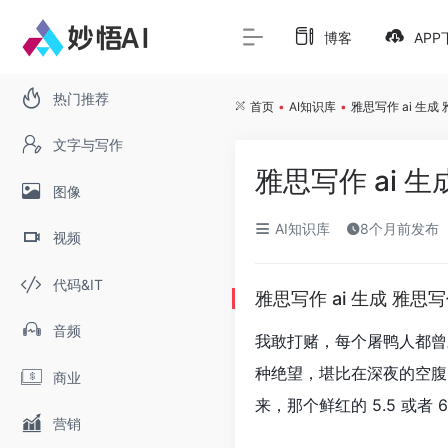
博客
APP
热门推荐
首页
•
AI知识库
•
雅思写作 ai 生
文字与写作
雅思写作 ai 
图像
AI知识库
8个月前发布
视频
代码&IT
雅思写作 ai 生成 雅
音频
我敢打赌，每个屠鸭人都曾对
种绝望，堪比在深夜的空腹
商业
来，那个鲜红的 5.5 或
营销