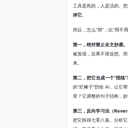
工具是死的，人是活的。把 
掉它
。
所以，怎么“用”，比“用不
第一，绝对禁止全文抄袭。
被发现，后果不堪设想。而且，AI 生成的文本， مهما先进，总有一种“AI味”
来。
第二，把它当成一个“陪练”
的“烂摊子”扔给 AI，
里？它调整的句子结构，妙
第三，反向学习法（Reverse
把它拆得七零八落。分析它