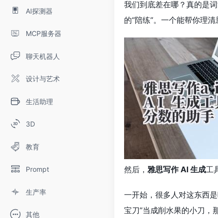
我们到底差在哪？真的是词
AI探测器
的“陪练”。一个能帮你理
MCP服务器
聊天机器人
设计与艺术
生活助理
3D
教育
然后，
雅思写作 AI 生成
工
Prompt
生产率
一开始，很多人对这东西是
宝刀”当成削水果的小刀，
其他