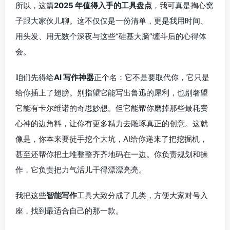
所以，这篇
2025 年值得入手的工具盘点
，我可真是掏心窝
子跟大家伙儿聊。这不仅仅是一份清单，更是我用时间、
用头发、用无数个深夜与这些“硅基大脑”缠斗后的心得体
会。
咱们先得给
AI 写作神器
正个名：它不是要取代你，它只是
给你插上了翅膀。别指望它能写出鲁迅的犀利，也别奢望
它能有卡尔维诺的奇思妙想。但它能帮你磨掉那些最耗费
心神的边角料，让你有更多精力去雕琢真正的创意。这就
像是，你本来要徒手挖个大坑，AI给你递来了把挖掘机，
甚至还帮你把土堆整整齐齐地码在一边。你负责规划和操
作，它负责把力气活儿干得漂漂亮亮。
我把这些
智能写作
工具大致分成了几类，方便大家对号入
座，找到最适合自己的那一款。