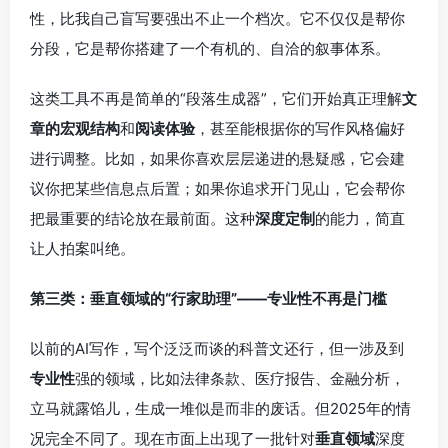
性，比我自己盲写要强出不止一个档次。它不仅仅是帮你
分段，它是帮你搭建了一个有机的、自洽的叙事体系。
这类工具不再是简单的“段落生成器”，它们开始真正理解
文
章的宏观结构
和
阅读体验
，甚至能根据你的写作风格偏好
进行调整。比如，如果你喜欢层层递进的悬疑感，它会建
议你把某些信息点后置；如果你追求开门见山，它会帮你
把最重要的结论放在最前面。这种
深度定制
的能力，简直
让人拍案叫绝。
第三类：垂直领域的“行家助理”——专业性不再是门槛
以前的AI写作，写个泛泛而谈的科普文还行，但一涉及到
专业性
强的领域，比如法律条款、医疗报告、金融分析，
立马就露馅儿，生成一堆似是而非的废话。但2025年的情
况完全不同了。现在市面上出现了一批针对
垂直领域
深度