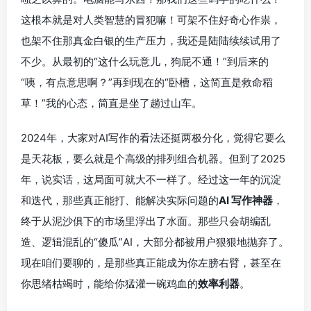
这根本就是对人类智慧的冒犯嘛！可架不住好奇心作祟，
也架不住那真金白银的生产压力，我还是陆陆续续试用了
不少。从最初的“这什么玩意儿，狗屁不通！”到后来的
“咦，有点意思啊？”再到现在的“卧槽，这简直是救命稻
草！”我的心态，简直是坐了趟过山车。
2024年，大家对AI写作的看法还挺两极分化，觉得它要么
是天花板，要么就是个高级的排列组合机器。但到了2025
年，说实话，这局面可就大不一样了。经过这一年的沉淀
和迭代，那些真正能打、能解决实际问题的
AI 写作神器
，
终于从泥沙俱下的市场里浮出了水面。那些只会胡编乱
造、逻辑混乱的“傻瓜”AI，大部分都被用户狠狠地抛弃了。
现在咱们要聊的，是那些真正能成为你左膀右臂，甚至在
你思绪枯竭时，能给你猛灌一碗鸡血的
效率利器
。