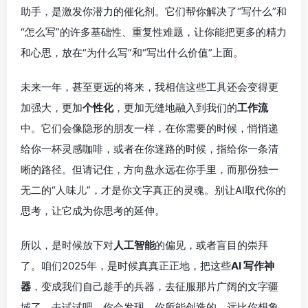
助手，是激发你潜力的催化剂。它们帮你解决了“写什么”和
“怎么写”的许多基础性、重复性难题，让你能把更多的精力
和心思，放在“为什么写”和“写出什么价值”上面。
未来一年，甚至更远的将来，我相信这些工具还会变得更
加强大，更加
个性化
，更加无缝地融入到我们的
工作流
中。它们会像隐形的朋友一样，在你需要的时候，悄悄递
给你一杯灵感咖啡，或者在你迷路的时候，指给你一条清
晰的路径。但请记住，方向盘永远在你手里，而那份独一
无二的“人味儿”，才是你文字真正的灵魂。别让AI取代你的
思考，让它成为你思考的延伸。
所以，是时候放下对
人工智能
的偏见，或者盲目的崇拜
了。咱们2025年，是时候真真正正地，把这些
AI 写作神
器
，变成我们自己趁手的兵器，去征服那片广阔的文字疆
域了。去试试吧，你会发现，你所能创造的，远比你想象