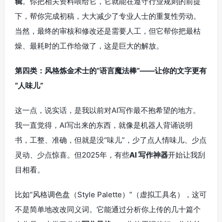
辑
。你把相关资料喂给它，它就能在遵守行业规则的前提
下，帮你完成初稿，大大减少了专业人士的重复性劳动。
当然，最终的审核和修改还是需要人工，但它帮你把最枯
燥、最耗时的工作给做了，这是巨大的解放。
第四类：风格炼金术士的“语言魔法棒”——让你的文字更有
“人味儿”
这一点，说实话，是我以前对AI写作最不抱希望的地方。
我一直觉得，AI写出来的东西，就像是机器人背诵说明
书，工整、准确，但就是没“味儿”，少了点人情味儿、少点
灵动、少点惊喜。但2025年，有些
AI 写作神器
开始让我刮
目相看。
比如“风格调色盘（Style Palette）”（虚拟工具名），这可
不是简单地改改同义词。它能通过分析你上传的几十篇个