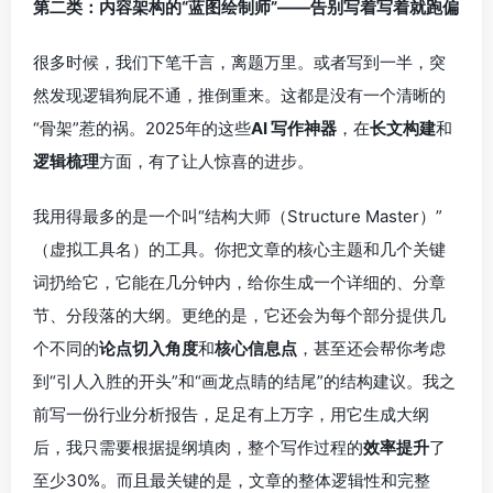
第二类：内容架构的“蓝图绘制师”——告别写着写着就跑偏
很多时候，我们下笔千言，离题万里。或者写到一半，突
然发现逻辑狗屁不通，推倒重来。这都是没有一个清晰的
“骨架”惹的祸。2025年的这些
AI 写作神器
，在
长文构建
和
逻辑梳理
方面，有了让人惊喜的进步。
我用得最多的是一个叫“结构大师（Structure Master）”
（虚拟工具名）的工具。你把文章的核心主题和几个关键
词扔给它，它能在几分钟内，给你生成一个详细的、分章
节、分段落的大纲。更绝的是，它还会为每个部分提供几
个不同的
论点切入角度
和
核心信息点
，甚至还会帮你考虑
到“引人入胜的开头”和“画龙点睛的结尾”的结构建议。我之
前写一份行业分析报告，足足有上万字，用它生成大纲
后，我只需要根据提纲填肉，整个写作过程的
效率提升
了
至少30%。而且最关键的是，文章的整体逻辑性和完整