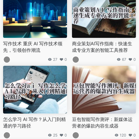
写作技术 重庆 AI 写作技术领
商业策划AI写作指南：快速生
先，引领创作潮流
成专业方案的智能工具推荐
27
0
67
0
怎么学习 AI 写作？从入门到精
豆包智能写作测评：新媒体运
通的学习路径
营者的爆款内容生成器
25
0
120
0