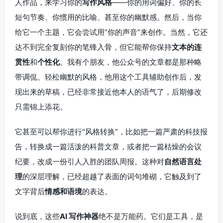
人作品，来学习你的
写作风格
——你的用词偏好、你的长
短句节奏、你惯用的比喻、甚至你的幽默感。然后，当你
给它一个主题，它会尝试用“你的声音”来创作。当然，它还
达不到完全复刻你的笔锋入骨，但它能帮你保持
文本的连
贯性
和
个性化
。我有个朋友，他公众号的文章都是那种略
带调侃、轻松幽默的风格，他用这个工具辅助创作后，发
现出来的草稿，已经非常接近他本人的语气了，后期修改
只需锦上添花。
它甚至可以帮你进行“风格转换”，比如把一篇严肃的科技报
告，转换成一篇活泼的科普文章，或者把一篇枯燥的会议
纪要，改成一份引人入胜的团队周报。这种对
自然语言处
理
的深层理解，已经超越了表面的词句堆砌，它触及到了
文字背后
情感和语境
的表达。
说到底，这些
AI 写作神器
绝不是万能药。它们是工具，是