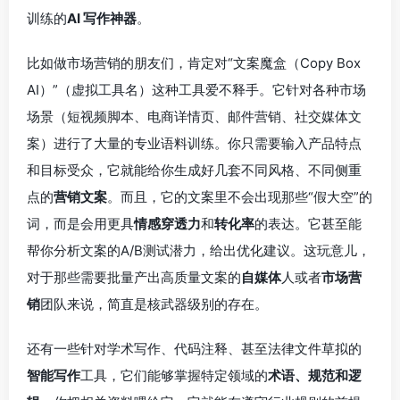
训练的
AI 写作神器
。
比如做市场营销的朋友们，肯定对“文案魔盒（Copy Box
AI）”（虚拟工具名）这种工具爱不释手。它针对各种市场
场景（短视频脚本、电商详情页、邮件营销、社交媒体文
案）进行了大量的专业语料训练。你只需要输入产品特点
和目标受众，它就能给你生成好几套不同风格、不同侧重
点的
营销文案
。而且，它的文案里不会出现那些“假大空”的
词，而是会用更具
情感穿透力
和
转化率
的表达。它甚至能
帮你分析文案的A/B测试潜力，给出优化建议。这玩意儿，
对于那些需要批量产出高质量文案的
自媒体
人或者
市场营
销
团队来说，简直是核武器级别的存在。
还有一些针对学术写作、代码注释、甚至法律文件草拟的
智能写作
工具，它们能够掌握特定领域的
术语、规范和逻