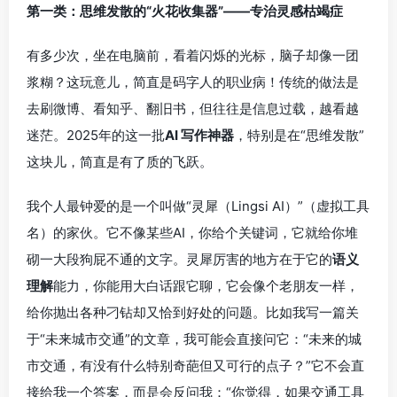
第一类：思维发散的“火花收集器”——专治灵感枯竭症
有多少次，坐在电脑前，看着闪烁的光标，脑子却像一团
浆糊？这玩意儿，简直是码字人的职业病！传统的做法是
去刷微博、看知乎、翻旧书，但往往是信息过载，越看越
迷茫。2025年的这一批
AI 写作神器
，特别是在“思维发散”
这块儿，简直是有了质的飞跃。
我个人最钟爱的是一个叫做“灵犀（Lingsi AI）”（虚拟工具
名）的家伙。它不像某些AI，你给个关键词，它就给你堆
砌一大段狗屁不通的文字。灵犀厉害的地方在于它的
语义
理解
能力，你能用大白话跟它聊，它会像个老朋友一样，
给你抛出各种刁钻却又恰到好处的问题。比如我写一篇关
于“未来城市交通”的文章，我可能会直接问它：“未来的城
市交通，有没有什么特别奇葩但又可行的点子？”它不会直
接给我一个答案，而是会反问我：“你觉得，如果交通工具