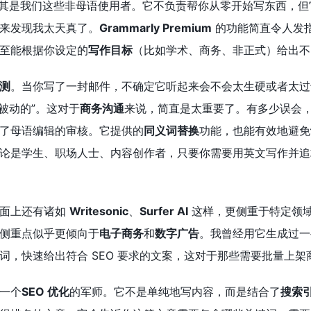
其是我们这些非母语使用者。它不负责帮你从零开始写东西，但
来发现我太天真了。
Grammarly Premium
的功能简直令人发
至能根据你设定的
写作目标
（比如学术、商务、非正式）给出不
测
。当你写了一封邮件，不确定它听起来会不会太生硬或者太过
“被动的”。这对于
商务沟通
来说，简直是太重要了。有多少误会
了母语编辑的审核。它提供的
同义词替换
功能，也能有效地避免
论是学生、职场人士、内容创作者，只要你需要用英文写作并追
市面上还有诸如
Writesonic
、
Surfer AI
这样，更侧重于特定领域的
侧重点似乎更倾向于
电子商务
和
数字广告
。我曾经用它生成过一
词，快速给出符合 SEO 要求的文案，这对于那些需要批量上
一个
SEO 优化
的军师。它不是单纯地写内容，而是结合了
搜索