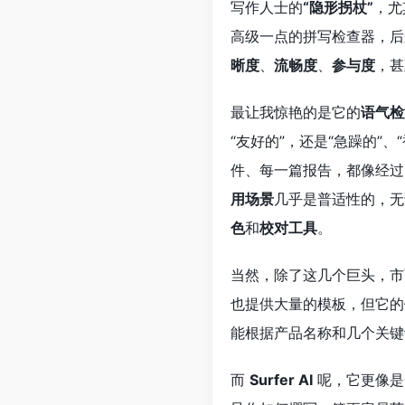
写作人士的
“隐形拐杖”
，尤
高级一点的拼写检查器，后
晰度
、
流畅度
、
参与度
，甚
最让我惊艳的是它的
语气检
“友好的”，还是“急躁的”、
件、每一篇报告，都像经过
用场景
几乎是普适性的，无
色
和
校对工具
。
当然，除了这几个巨头，
也提供大量的模板，但它的
能根据产品名称和几个关键
而
Surfer AI
呢，它更像是