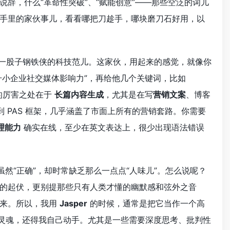
辞，什么“革命性突破”、“赋能创意”——那些空泛的词儿
手里的家伙事儿，看看哪把刀趁手，哪块磨刀石好用，以
听着就一股子钢铁侠的科技范儿。这家伙，用起来的感觉，就像你
升小企业社交媒体影响力”，再给他几个关键词，比如
。它的厉害之处在于
长篇内容生成
，尤其是在写
营销文案
、博客
架到 PAS 框架，几乎涵盖了市面上所有的营销套路。你需要
理能力
确实在线，至少在英文表达上，很少出现语法错误
然“正确”，却时常缺乏那么一点点“人味儿”。怎么说呢？
的起伏，更别提那些只有人类才懂的幽默感和弦外之音
起来。所以，我用
Jasper
的时候，通常是把它当作一个高
入灵魂，还得我自己动手。尤其是一些需要深度思考、批判性