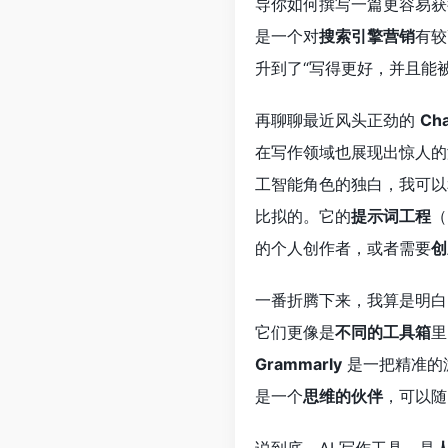
导你如何撰写一篇更容易获
是一个对
搜索引擎营销
有较
升到了“写得更好，并且能
再聊聊最近风头正劲的
Ch
在写作领域也展现出惊人
工智能角色的独白，我可
比拟的。它的
提示词工程
（
的个人创作者，或者需要
创
一番折腾下来，我算是明白
它们更像是
不同的工具箱
里
Grammarly
是一把精准的
是一个
思维的伙伴
，可以随