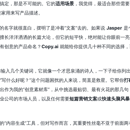
搞定，那是不可能的。它的
适用场景
，我觉得，最适合那些需要
卖家用来写产品描述。
的名字就很直白，摆明了是冲着“文案”去的。如果说
Jasper
是
擅长洋洋洒洒的长篇大论，但它的短平快，绝对能让你眼前一亮
有创意的产品命名？
Copy.ai
就能给你提供几十种不同的选择，
输入几个关键词，它就像一个才思泉涌的诗人，一下子给你列
“写什么好呢？”这个问题困扰的人来说，简直是救星。它帮你
打
出作为我的“创意素材库”，从中挑选最贴切、最有火花的那几
业公司的市场人员，以及任何需要
短篇营销文案
或
快速头脑风暴
的“内容生成”工具，但对写作而言，其重要性丝毫不亚于前面两