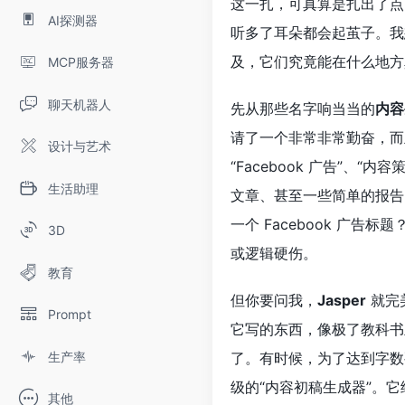
这一扎，可真算是扎出了点
AI探测器
听多了耳朵都会起茧子。我
及，它们究竟能在什么地方
MCP服务器
聊天机器人
先从那些名字响当当的
内容
请了一个非常非常勤奋，而
设计与艺术
“Facebook 广告”、
生活助理
文章、甚至一些简单的报告
一个 Facebook 广
3D
或逻辑硬伤。
教育
但你要问我，
Jasper
就完
Prompt
它写的东西，像极了教科书
生产率
了。有时候，为了达到字
级的“内容初稿生成器”。
其他