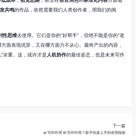
降低成本
，
拓宽思路
，甚至在
语言润色
和
标准化内容
方面做
发共鸣
的作品，依然需要我们人类创作者，用我们的阅
判性思维
去使用。它们是你的“好帮手”，但绝不能是你的“老
哪方面表现优异，又在哪方面力不从心。最终产出的内容，
儿”浓重。这，或许才是
人机协作
的最佳姿态，也是未来写作
下一篇
ai 写作咋用 AI 写作咋用？新手快速上手的使用指南