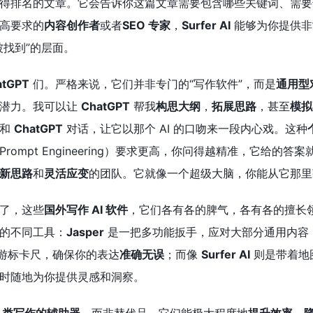
得排名的文章。它会告诉你这篇文章需要包含哪些关键词、需要
高要求的
内容创作者
或者
SEO 专家
，
Surfer AI
能够为你提供非
被找到”的层面。
atGPT
们。严格来说，它们并非专门的“写作软件”，而是
通用型对
的潜力。我可以让
ChatGPT
帮我
构思大纲
，
拓展思路
，甚至
模拟
以和
ChatGPT
对话，让它以那个 AI 的口吻来一段内心戏。这种
Prompt Engineering）要求更高，你问得越精准，它给
新思路
和
灵活应变
的团队。它就像一个超级大脑，你能从它那里
了，这些
国外写作 AI 软件
，它们各有各的脾气，各有各的擅长
的不同工具：
Jasper
是一把多功能扳手，应对大部分通用内容
游标卡尺，确保你的表达
准确无误
；而像
Surfer AI
则是带着地
时随地为你提供灵感和洞察。