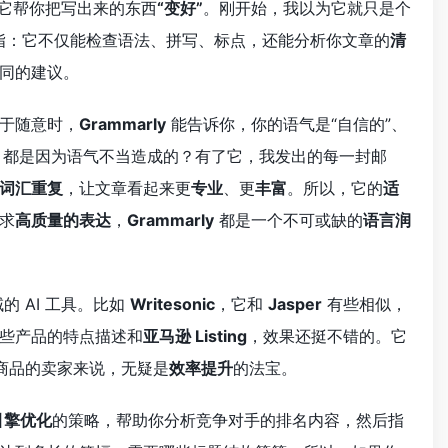
它帮你把写出来的东西
“变好”
。刚开始，我以为它就只是个
指：它不仅能检查语法、拼写、标点，还能分析你文章的
清
同的建议。
于随意时，
Grammarly
能告诉你，你的语气是“自信的”、
，都是因为语气不当造成的？有了它，我发出的每一封邮
词汇重复
，让文章看起来更
专业
、更
丰富
。所以，它的
适
求
高质量的表达
，
Grammarly
都是一个不可或缺的
语言润
 AI 工具。比如
Writesonic
，它和
Jasper
有些相似，
些产品的特点描述和
亚马逊 Listing
，效果还挺不错的。它
架商品的卖家来说，无疑是
效率提升
的法宝。
引擎优化
的策略，帮助你分析竞争对手的排名内容，然后指