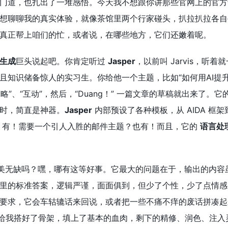
门道，也扎出了一堆感悟。今天我不想跟你讲那些官网上的官方说
想聊聊我的真实体验，就像茶馆里两个行家碰头，扒拉扒拉各自
真正帮上咱们的忙，或者说，在哪些地方，它们还嫩着呢。
生成
巨头说起吧。你肯定听过
Jasper
，以前叫 Jarvis，
且知识储备惊人的实习生。你给他一个主题，比如“如何用AI提
“内容策略”、“互动”，然后，“Duang！” 一篇文章的草稿就出来了
时，简直是神器。
Jasper
内部预设了各种模板，从 AIDA 框
告标题？有！需要一个引人入胜的邮件主题？也有！而且，它的
语言处
美无缺吗？嘿，哪有这等好事。它最大的问题在于，输出的内容虽
里的标准答案，逻辑严谨，面面俱到，但少了个性，少了点情感
数要求，它会车轱辘话来回说，或者把一些不痛不痒的废话拼凑
它给我搭好了骨架，填上了基本的血肉，剩下的精修、润色、注