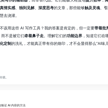
人类写作的辅助器
，而非替代品。它们能极大程度地
提升效率
，
真情实感
、
独到见解
、
深度思考
的文章，那些能够
触及灵魂
、
引
慧去浇灌。
不该用这些 AI 写作工具？我的答案是肯定的，但一定要
带着批
，而不是被它们
牵着鼻子走
。理解它们的
功能边界
，知道它们在
化定制
的洗礼，才能真正带有你的烙印，才不会显得那么“AI味
转载。
与验证 AI 内容的方法