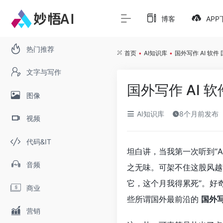
博客
APP
热门推荐
首页
•
AI知识库
•
国外写作 AI 软
文字与写作
国外写作 AI 
图像
AI知识库
8个月前发布
视频
代码&IT
坦白讲，当我第一次听到“
音频
之无味。可架不住这股风越
它，这个月我得累死”。好
商业
些所谓国外最前沿的
国外写
营销