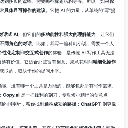
达到多长的篇幅、需要哪些标题结构等等。所以，如果你
常
具体且可操作的建议
。它把 AI 的力量，从单纯的“写”提
话式 AI
。但它们的
多功能性
和
强大的理解能力
，让它们
不同角色的对话
。比如，我写一篇科幻小说，需要一个人
个性化定制
和
交互式创作
的体验，是传统 AI 写作工具无法
的答案就越有价值。它适合那些富有创意、愿意花时间
精细化操作
获取的，取决于你的提问水平。
领域。没有哪一个工具是万能的，能够包办所有写作需求。
；
Copy.ai
是一把锋利的刻刀，专攻短小精悍的创意点；
图的指南针，帮你找到
通往成功的路径
；
ChatGPT
则更像