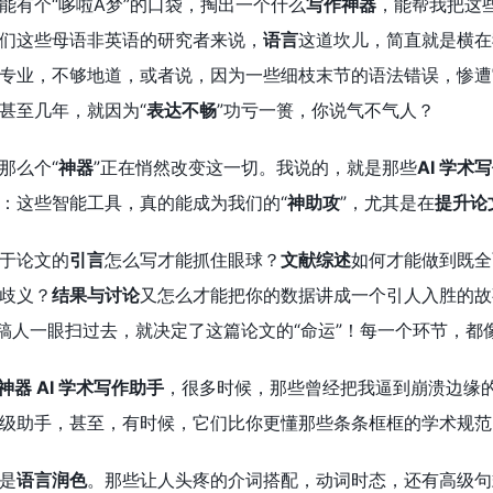
能有个“哆啦A梦”的口袋，掏出一个什么
写作神器
，能帮我把这
们这些母语非英语的研究者来说，
语言
这道坎儿，简直就是横在
专业，不够地道，或者说，因为一些细枝末节的语法错误，惨遭审稿
甚至几年，就因为“
表达不畅
”功亏一篑，你说气不气人？
那么个“
神器
”正在悄然改变这一切。我说的，就是那些
AI 学术
：这些智能工具，真的能成为我们的“
神助攻
”，尤其是在
提升论
于论文的
引言
怎么写才能抓住眼球？
文献综述
如何才能做到既全
歧义？
结果与讨论
又怎么才能把你的数据讲成一个引人入胜的故
审稿人一眼扫过去，就决定了这篇论文的“命运”！每一个环节，
作神器 AI 学术写作助手
，很多时候，那些曾经把我逼到崩溃边缘
级助手，甚至，有时候，它们比你更懂那些条条框框的学术规范
是
语言润色
。那些让人头疼的介词搭配，动词时态，还有高级句