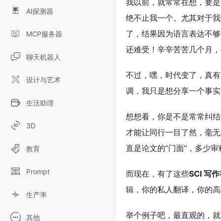
我以前，就常常在想，要是
AI探测器
绝不止我一个。尤其对于我
了，结果因为语言表达不够
MCP服务器
还难受！辛辛苦苦几个月，
聊天机器人
不过，嘿，时代变了，真有
设计与艺术
调，我只是想分享一个事实
生活助理
想想看，你是不是常常纠结
3D
才能让同行一目了然，毫无
直是论文的“门面”，多少
教育
Prompt
而现在，有了这些
SCI 写
辑，你的私人翻译，你的高
生产率
举个例子吧，最直观的，就
其他