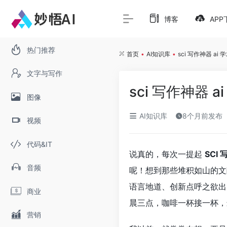
博客
APP
热门推荐
首页
•
AI知识库
•
sci 写作神器 a
文字与写作
sci 写作神器
图像
AI知识库
8个月前发布
视频
代码&IT
说真的，每次一提起
SCI 
音频
呢！想到那些堆积如山的文
语言地道、创新点呼之欲出
商业
晨三点，咖啡一杯接一杯，
营销