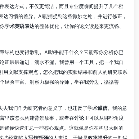
一种表达方式，不仅更简洁，而且专业度瞬间提升了几个档
表达习惯的差异。AI能捕捉到这些微妙之处，并进行修正，
你
学术英语表达
的整体优化，让你的论文读起来更流畅、
章结构也变得散乱。AI助手能干什么？它能帮你分析你已
论证层层递进，滴水不漏。我曾用一个工具，把一个我自
引用文献支撑观点，怎么把我的实验结果和前人的研究联系
个经验丰富、洞察力极强的导师，坐在我旁边，循循善
就失去我们作为研究者的意义了，也违反了
学术诚信
。我的意
言
里该怎么构建背景故事，或者在
讨论
里可以从哪些角度
至是帮你快速汇总一些核心观点。这就像是你在构思大纲的
这些经常陷入
写作瓶颈
的人来说，无疑是
效率提升
的一剂猛