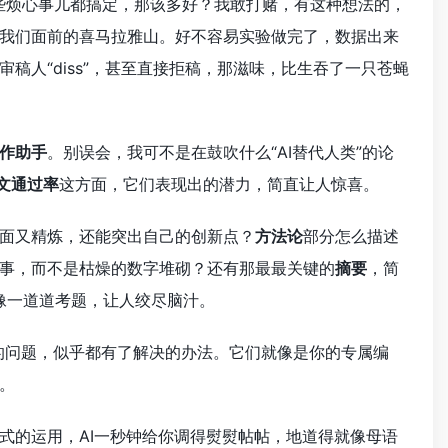
些烦心事儿都搞定，那该多好？我敢打赌，有这种想法的，
我们面前的喜马拉雅山。好不容易实验做完了，数据出来
人“diss”，甚至直接拒稿，那滋味，比生吞了一只苍蝇
写作助手
。别误会，我可不是在鼓吹什么“AI替代人类”的论
文通过率
这方面，它们表现出的潜力，简直让人惊喜。
面又精炼，还能突出自己的创新点？
方法论
部分怎么描述
事，而不是枯燥的数字堆砌？还有那最最关键的
摘要
，简
都像一道道考题，让人绞尽脑汁。
的问题，似乎都有了解决的办法。它们就像是你的专属编
。
式的运用，AI一秒钟给你调得熨熨帖帖，地道得就像母语