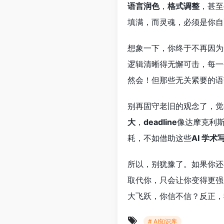
语言润色
，
格式调整
，甚至
填满，而灵魂，必须是你自
想象一下，你终于不再因为
逻辑清晰得无懈可击，每一
然会！但那些无关紧要的语
别再固守老旧的观念了，觉
大
，
deadline
像达摩克利
耗，不如借助这些
AI 学术
所以，别犹豫了。如果你还
取代你，只会让你变得更强
大飞跃，你信不信？反正，
# AI知识库