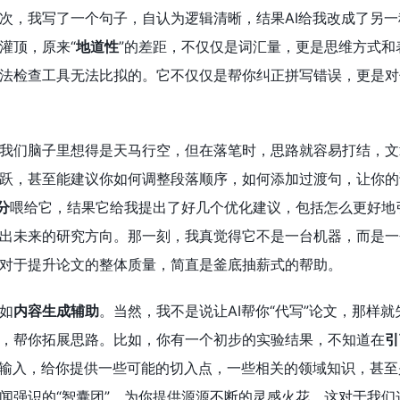
次，我写了一个句子，自认为逻辑清晰，结果AI给我改成了另
灌顶，原来“
地道性
”的差距，不仅仅是词汇量，更是思维方式和
法检查工具无法比拟的。它不仅仅是帮你纠正拼写错误，更是对
我们脑子里想得是天马行空，但在落笔时，思路就容易打结，文
跃，甚至能建议你如何调整段落顺序，如何添加过渡句，让你的
分
喂给它，结果它给我提出了好几个优化建议，包括怎么更好地
出未来的研究方向。那一刻，我真觉得它不是一台机器，而是一
对于提升论文的整体质量，简直是釜底抽薪式的帮助。
如
内容生成辅助
。当然，我不是说让AI帮你“代写”论文，那样
，帮你拓展思路。比如，你有一个初步的实验结果，不知道在
引
的输入，给你提供一些可能的切入点，一些相关的领域知识，甚
闻强识的“智囊团”，为你提供源源不断的灵感火花。这对于我们