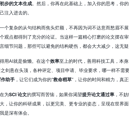
初步的文本生成
。然后，你再在此基础上，加入你的思考，你的
己注入进去的。
一个复杂的从句结构而焦头烂额，不再因为词不达意而愁眉不展
个观点都得到了充分的论证。当这样一篇精心打磨的论文摆在审
言细节问题，那些可以避免的结构硬伤，都会大大减少，这无疑
得用AI就是偷懒。在这个
效率
至上的时代，善用科技工具，本身
斯之剑悬在头顶，各种评定、项目申请、毕业要求，哪一样不需
写作助手
，让它们成为你的“
救命稻草
”，让你的时间和精力，真
在为
SCI 论文
的撰写而苦恼，如果你渴望
提升论文通过率
，不妨
大，让你的科研成果，以更完美、更专业的姿态，呈现在世界面
我是深有体会。