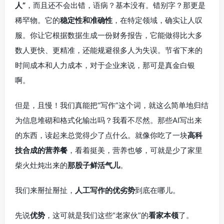
人”
，而且还不会出错，语病？基本没有。错别字？那更是
稀罕物。它的
稳定性和准确性
，在特定领域，确实让人叹
服。你让它根据数据生成一份财务报告，它能做得比大多
数人更快、更精准，还能规避很多人为失误。节省下来的
时间成本和人力成本，对于企业来说，那可是真金白银
啊。
但是，且慢！我们真能把“写作”这个词，就这么简单地归结
为信息堆砌和格式化输出吗？我看不尽然。那些AI写出来
的东西，读起来总觉得少了点什么。就像你吃了一块
高科
技合成的营养餐
，看着挺美，营养也够，可就是少了家里
柴火灶炖出来的
那股子鲜活气儿
。
我们来掰扯掰扯，
人工写作的优劣势
到底在哪儿。
先说
优势
，这可就是我们这些“老家伙”的
看家本领
了。