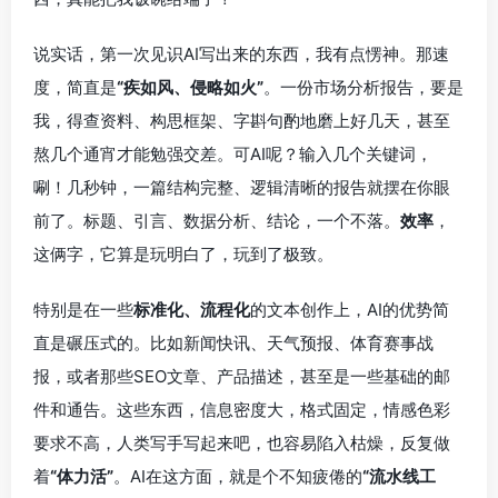
说实话，第一次见识AI写出来的东西，我有点愣神。那速
度，简直是
“疾如风、侵略如火”
。一份市场分析报告，要是
我，得查资料、构思框架、字斟句酌地磨上好几天，甚至
熬几个通宵才能勉强交差。可AI呢？输入几个关键词，
唰！几秒钟，一篇结构完整、逻辑清晰的报告就摆在你眼
前了。标题、引言、数据分析、结论，一个不落。
效率
，
这俩字，它算是玩明白了，玩到了极致。
特别是在一些
标准化、流程化
的文本创作上，AI的优势简
直是碾压式的。比如新闻快讯、天气预报、体育赛事战
报，或者那些SEO文章、产品描述，甚至是一些基础的邮
件和通告。这些东西，信息密度大，格式固定，情感色彩
要求不高，人类写手写起来吧，也容易陷入枯燥，反复做
着
“体力活”
。AI在这方面，就是个不知疲倦的
“流水线工