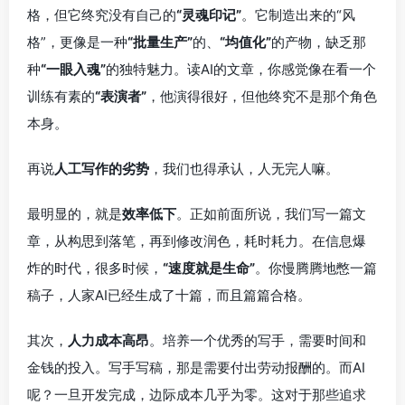
格，但它终究没有自己的
“灵魂印记”
。它制造出来的“风
格”，更像是一种
“批量生产”
的、
“均值化”
的产物，缺乏那
种
“一眼入魂”
的独特魅力。读AI的文章，你感觉像在看一个
训练有素的
“表演者”
，他演得很好，但他终究不是那个角色
本身。
再说
人工写作的劣势
，我们也得承认，人无完人嘛。
最明显的，就是
效率低下
。正如前面所说，我们写一篇文
章，从构思到落笔，再到修改润色，耗时耗力。在信息爆
炸的时代，很多时候，
“速度就是生命”
。你慢腾腾地憋一篇
稿子，人家AI已经生成了十篇，而且篇篇合格。
其次，
人力成本高昂
。培养一个优秀的写手，需要时间和
金钱的投入。写手写稿，那是需要付出劳动报酬的。而AI
呢？一旦开发完成，边际成本几乎为零。这对于那些追求