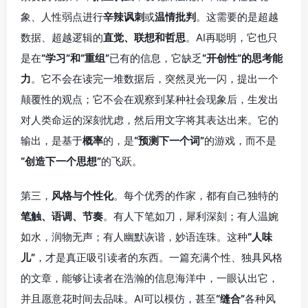
象、人性弱点进行
辛辣讽刺
或
温情批判
。这需要的是超越
数据、超越逻辑的
直觉、联想和哲思
。AI再聪明，它也只
是在
“学习”和“重组”
已有的信息，它缺乏
“开创性”的思考能
力
。它不会在读完一堆数据后，突然灵光一闪，提出一个
颠覆性的观点；它不会在观察到某种社会现象后，生发出
对人类命运的深刻忧虑，然后用文字将其表达出来。它的
输出，是基于
概率
的，是
“预测下一个词”
的游戏，而不是
“创造下一个思想”
的飞跃。
第三，
风格与个性化
。每个优秀的作家，都有自己独特的
笔触、语调、节奏
。有人下笔如刀，犀利深刻；有人温婉
如水，润物无声；有人幽默诙谐，妙语连珠。这种
“人味
儿”
，才是真正吸引读者的东西。一篇充满个性、独具风格
的文章，能够让读者在浩瀚的信息海洋中，一眼认出它，
并且愿意花时间去品味。AI可以模仿，甚至
“缝合”
各种风