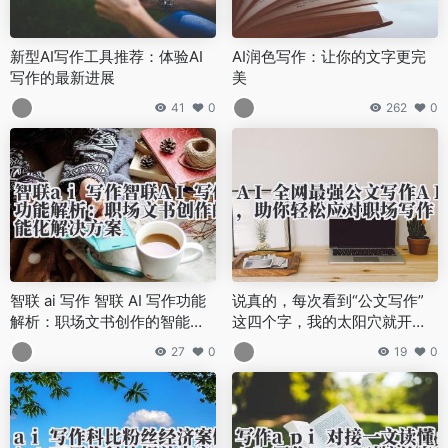
新型AI写作工具推荐：体验AI
AI润色写作：让你的文字更完
写作的最新进展
美
41
0
262
0
智联 ai 写作 智联 AI 写作功能
说真的，每次看到“公文写作”
解析：职场文书创作的智能化
这四个字，我的太阳穴就开始
解决方案
隐隐作痛。
27
0
19
0