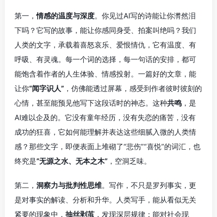
第一，
情感的温度与深度
。你见过AI写的诗能让你潸然泪
下吗？它写的故事，能让你感同身受、拍案叫绝吗？我们
人类的文字，承载着喜怒哀乐、爱恨情仇，它有温度、有
呼吸、有灵魂。每一个词的选择，每一句话的安排，都可
能饱含着作者的人生体验、情感投射。一篇好的文章，能
让你
“闻字识人”
，仿佛能透过屏幕，感受到作者彼时彼刻的
心情，甚至能预见他写下这段话时的神态。这种
共鸣
，是
AI难以企及的。它没有童年经历，没有失恋的痛苦，没有
成功的狂喜，它如何能理解并表达这些细腻入微的人类情
感？那些文字，即便表面上堆砌了“悲伤”“喜悦”的词汇，也
终究是
“无源之水、无本之木”
，空洞乏味。
第二，
洞察力与批判性思维
。写作，不只是罗列事实，更
是对事实的解读、分析和升华。人类写手，能从看似无关
紧要的现象中，
抽丝剥茧
，发现深层规律；能对社会现