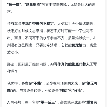
“短平快”
、
“以量取胜”
的文本需求来说，无疑是巨大的诱
惑。
还有就是
主观性带来的不稳定
。人类写手会受情绪影响，
状态好的时候文思泉涌，状态不好时可能一个字也写不
出。而且，不同写手的水平参差不齐，质量难以统一。AI
则没有这些顾虑，只要指令清晰，它就能
稳定输出
，质量
波动小。
那么，回到最开始的问题，
AI写作真的能彻底代替人工写
作吗？
我觉得，答案是
“不能”
，至少在可预见的未来，是
“绝无可
能”
的。与其说是代替，不如说是
“辅助”和“分流”
。
AI的强势，在于它能
“举一反三”
，高效地完成那些
“重复劳