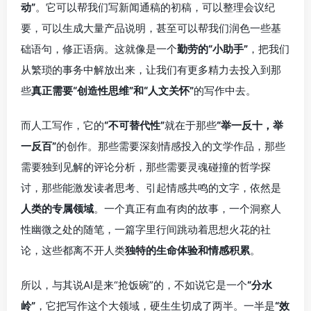
动”
。它可以帮我们写新闻通稿的初稿，可以整理会议纪
要，可以生成大量产品说明，甚至可以帮我们润色一些基
础语句，修正语病。这就像是一个
勤劳的“小助手”
，把我们
从繁琐的事务中解放出来，让我们有更多精力去投入到那
些
真正需要“创造性思维”和“人文关怀”
的写作中去。
而人工写作，它的
“不可替代性”
就在于那些
“举一反十，举
一反百”
的创作。那些需要深刻情感投入的文学作品，那些
需要独到见解的评论分析，那些需要灵魂碰撞的哲学探
讨，那些能激发读者思考、引起情感共鸣的文字，依然是
人类的专属领域
。一个真正有血有肉的故事，一个洞察人
性幽微之处的随笔，一篇字里行间跳动着思想火花的社
论，这些都离不开人类
独特的生命体验和情感积累
。
所以，与其说AI是来“抢饭碗”的，不如说它是一个
“分水
岭”
，它把写作这个大领域，硬生生切成了两半。一半是
“效