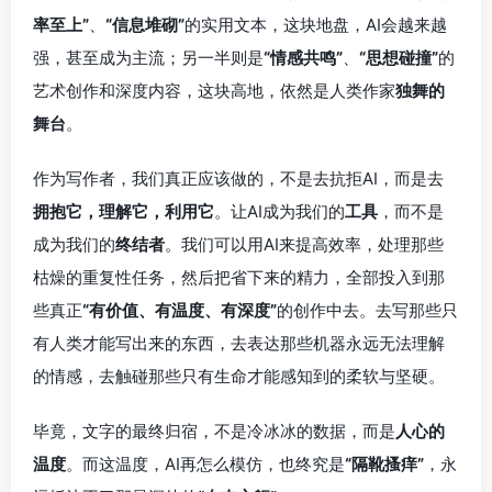
率至上”
、
“信息堆砌”
的实用文本，这块地盘，AI会越来越
强，甚至成为主流；另一半则是
“情感共鸣”
、
“思想碰撞”
的
艺术创作和深度内容，这块高地，依然是人类作家
独舞的
舞台
。
作为写作者，我们真正应该做的，不是去抗拒AI，而是去
拥抱它，理解它，利用它
。让AI成为我们的
工具
，而不是
成为我们的
终结者
。我们可以用AI来提高效率，处理那些
枯燥的重复性任务，然后把省下来的精力，全部投入到那
些真正
“有价值、有温度、有深度”
的创作中去。去写那些只
有人类才能写出来的东西，去表达那些机器永远无法理解
的情感，去触碰那些只有生命才能感知到的柔软与坚硬。
毕竟，文字的最终归宿，不是冷冰冰的数据，而是
人心的
温度
。而这温度，AI再怎么模仿，也终究是
“隔靴搔痒”
，永