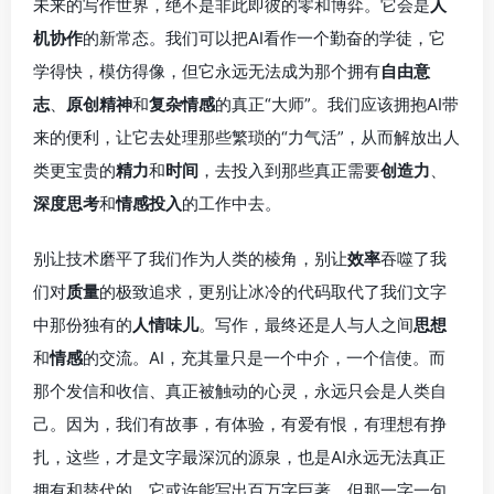
未来的写作世界，绝不是非此即彼的零和博弈。它会是
人
机协作
的新常态。我们可以把AI看作一个勤奋的学徒，它
学得快，模仿得像，但它永远无法成为那个拥有
自由意
志
、
原创精神
和
复杂情感
的真正“大师”。我们应该拥抱AI带
来的便利，让它去处理那些繁琐的“力气活”，从而解放出人
类更宝贵的
精力
和
时间
，去投入到那些真正需要
创造力
、
深度思考
和
情感投入
的工作中去。
别让技术磨平了我们作为人类的棱角，别让
效率
吞噬了我
们对
质量
的极致追求，更别让冰冷的代码取代了我们文字
中那份独有的
人情味儿
。写作，最终还是人与人之间
思想
和
情感
的交流。AI，充其量只是一个中介，一个信使。而
那个发信和收信、真正被触动的心灵，永远只会是人类自
己。因为，我们有故事，有体验，有爱有恨，有理想有挣
扎，这些，才是文字最深沉的源泉，也是AI永远无法真正
拥有和替代的。它或许能写出百万字巨著，但那一字一句