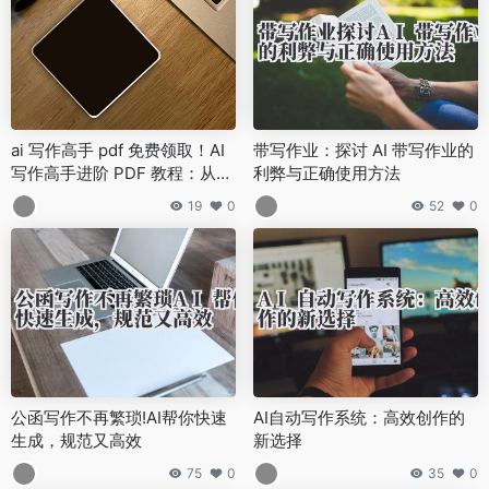
ai 写作高手 pdf 免费领取！AI
带写作业：探讨 AI 带写作业的
写作高手进阶 PDF 教程：从入
利弊与正确使用方法
门到精通的实用技巧
19
0
52
0
公函写作不再繁琐!AI帮你快速
AI自动写作系统：高效创作的
生成，规范又高效
新选择
75
0
35
0