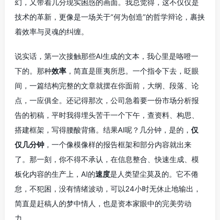
幻，又带着几分现实困惑的画面。我总觉得，这不仅仅是
技术的革新，更像是一场关于“何为创造”的哲学辩论，裹挟
着效率与灵魂的纠缠。
说实话，第一次接触那些AI生成的文本，我心里是咯噔一
下的。那种
效率
，简直是匪夷所思。一个指令下去，眨眼
间，一篇结构完整的文章就摆在你面前，大纲、段落、论
点，一应俱全。还记得那次，公司急着要一份市场分析报
告的初稿，平时我得埋头苦干一个下午，查资料、构思、
搭建框架，写得腰酸背痛。结果AI呢？几分钟，是的，
仅
仅几分钟
，一个像模像样的报告框架和部分内容就出来
了。那一刻，你不得不承认，在信息整合、快速生成、模
板化内容的生产上，AI的
速度
是人类望尘莫及的。它不倦
怠，不犯困，没有情绪波动，可以24小时无休止地输出，
简直是赶稿人的梦中情人，也是资本家眼中的完美劳动
力。