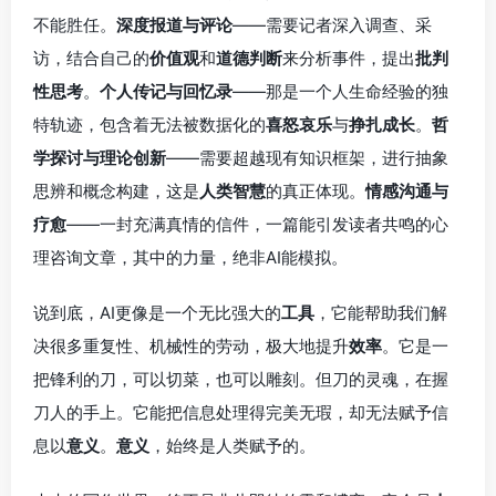
不能胜任。
深度报道与评论
——需要记者深入调查、采
访，结合自己的
价值观
和
道德判断
来分析事件，提出
批判
性思考
。
个人传记与回忆录
——那是一个人生命经验的独
特轨迹，包含着无法被数据化的
喜怒哀乐
与
挣扎成长
。
哲
学探讨与理论创新
——需要超越现有知识框架，进行抽象
思辨和概念构建，这是
人类智慧
的真正体现。
情感沟通与
疗愈
——一封充满真情的信件，一篇能引发读者共鸣的心
理咨询文章，其中的力量，绝非AI能模拟。
说到底，AI更像是一个无比强大的
工具
，它能帮助我们解
决很多重复性、机械性的劳动，极大地提升
效率
。它是一
把锋利的刀，可以切菜，也可以雕刻。但刀的灵魂，在握
刀人的手上。它能把信息处理得完美无瑕，却无法赋予信
息以
意义
。
意义
，始终是人类赋予的。