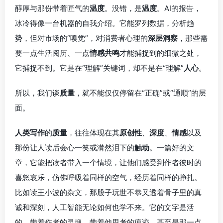
醇厚与那份带着匠气的
温度
。没错，是
温度
。AI的报告，
冰冷得像一台机器的自我介绍。它能罗列数据，分析趋
势，但对市场的“嗅觉”，对消费者心理的
深层洞察
，那些需
要一点生活阅历、一点
情感共鸣
才能捕捉到的细微之处，
它捕捉不到。它是在“理解”关键词，却不是在“理解”
人心
。
所以，我们谈
质量
，就不能仅仅停留在“正确”或“通顺”的层
面。
人类写作
的
质量
，往往体现在其
原创性
、
深度
、
情感
以及
那份让人读后会心一笑或潸然泪下的
触动
。一篇好的文
章，它能把读者带入一个情境，让他们感受到作者彼时的
喜怒哀乐，仿佛呼吸着同样的空气，经历着同样的挣扎。
比如读王小波的杂文，那股子玩世不恭又透着骨子里的真
诚和深刻，人工智能无论如何也学不来。它的文字是活
的，带着作者的灵魂，带着他思考的痕迹，甚至是那一点