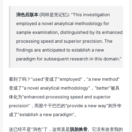
润色后版本
(同样是凭记忆): “This investigation
employed a novel analytical methodology for
sample examination, distinguished by its enhanced
processing speed and superior precision. The
findings are anticipated to establish a new
paradigm for subsequent research in this domain.”
看到了吗？“used”变成了“employed”，“a new method”
变成了“a novel analytical methodology”，“better”被具
体化为“enhanced processing speed and superior
precision”，而那个干巴巴的“provide a new way”则升华
成了“establish a new paradigm”。
这已经不是“润色”了，这简直是
脱胎换骨
。它没有改变我的