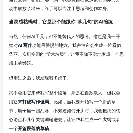
动中解放了出来，终于可以专注于思考和创作本身。
当灵感枯竭时，它是那个能跟你“聊几句”的AI陪练
当然，任何AI工具，都不能替代人的思考。这也是我一开
始对
AI 写作
功能最警惕的地方。我害怕它会生成一堆看似
华丽、实则空洞的“学术垃圾”，让我不知不觉地变成一个思
想上的懒汉。
但用过之后，我发现我多虑了。
我不会用它来帮我写整个段落，那是在自欺欺人。但我会
用它来
打破写作僵局
。比如，当我要开始写一个新的章
节，脑子里一团乱麻，不知道如何开头时，我会把我的核
心论点和几个关键词输进去，让它帮我生成一个
大纲
或者
一个
开篇段落的草稿
。