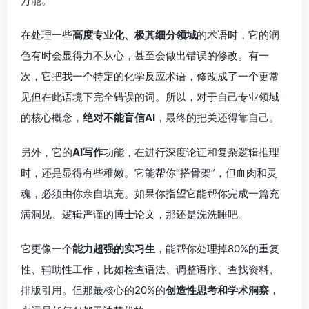
万能。
在处理一些
高度专业化、极其细分领域
的术语时，它的润
色有时会显得力不从心，甚至会做出错误的修改。有一
次，它把我一个特定的化学反应术语，修改成了一个更常
见但在此语境下完全错误的词。所以，对于自己专业领域
的核心概念，
绝对不能盲信AI
，最终的把关还得靠自己。
另外，它的
AI写作
功能，在进行深度论证和复杂逻辑推理
时，还是显得有些稚嫩。它能帮你“搭骨架”，但血肉和灵
魂，必须由你亲自填充。如果你指望它能帮你完成一篇充
满洞见、逻辑严谨的博士论文，那还是洗洗睡吧。
它更像一个
能力超强的实习生
，能帮你处理掉80%的重复
性、辅助性工作，比如检查语法、调整语序、查找资料、
排版引用。但那最核心的20%的
创造性思考和学术洞察
，