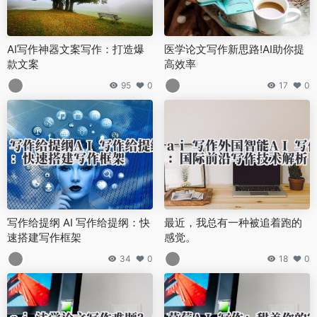
AI写作神器文案写作：打造爆
医学论文写作新思路!AI助你提
款文案
高效率
95
0
17
0
写作给提纲 AI 写作给提纲：快
最近，我总有一种被追着跑的
速搭建写作框架
感觉。
34
0
18
0