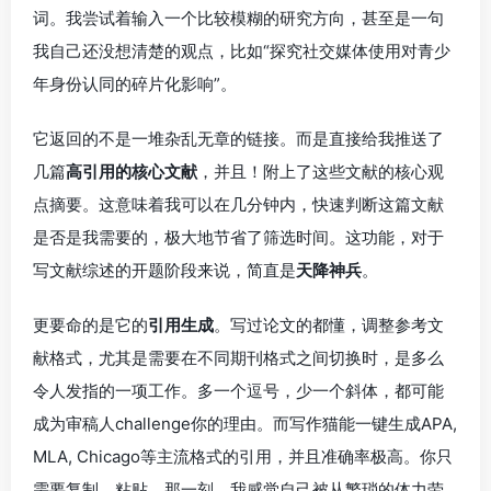
词。我尝试着输入一个比较模糊的研究方向，甚至是一句
我自己还没想清楚的观点，比如“探究社交媒体使用对青少
年身份认同的碎片化影响”。
它返回的不是一堆杂乱无章的链接。而是直接给我推送了
几篇
高引用的核心文献
，并且！附上了这些文献的核心观
点摘要。这意味着我可以在几分钟内，快速判断这篇文献
是否是我需要的，极大地节省了筛选时间。这功能，对于
写文献综述的开题阶段来说，简直是
天降神兵
。
更要命的是它的
引用生成
。写过论文的都懂，调整参考文
献格式，尤其是需要在不同期刊格式之间切换时，是多么
令人发指的一项工作。多一个逗号，少一个斜体，都可能
成为审稿人challenge你的理由。而写作猫能一键生成APA,
MLA, Chicago等主流格式的引用，并且准确率极高。你只
需要复制，粘贴。那一刻，我感觉自己被从繁琐的体力劳