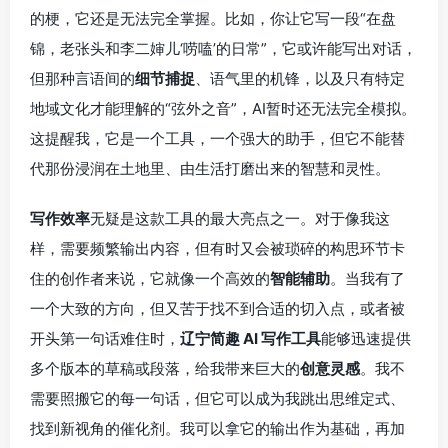
的梗，它还是无法完全掌握。比如，你让它写一段“在盘
锦，老张头和李二婶儿‘唠嗑’的日常”，它或许能写出对话，
但那种言语间的
细节捕捉
、语气里的机锋，以及只有特定
地域文化才能理解的“弦外之音”，AI暂时还无法完全模拟。
这提醒我，它是一个工具，一个强大的助手，但它不能替
代那份浸润在土地里、由生活打磨出来的智慧和灵性。
写作效率
无疑是这款工具的最大亮点之一。对于像我这
样，需要频繁输出内容，但有时又会被琐碎的构思环节卡
住的创作者来说，它就像一个高效的
智能辅助
。当我有了
一个大致的方向，但又苦于找不到合适的切入点，或者被
开头第一句话难住时，
辽宁简趣 AI 写作工具
能够迅速提供
多个版本的草稿或段落，给我带来巨大的
创意灵感
。我不
需要照搬它的每一句话，但它可以成为我跳出思维定式、
找到新视角的催化剂。我可以拿它的输出作为基础，再加