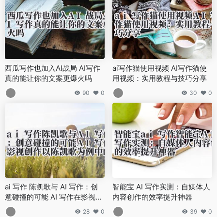
西瓜写作也加入AI战局 AI写作
ai写作猫使用视频 AI写作猫使
真的能让你的文案更爆火吗
用视频：实用教程与技巧分享
90
0
30
0
ai 写作 陈凯歌与 AI 写作：创
智能宝 AI 写作实测：自媒体人
意碰撞的可能 AI 写作在影视创
内容创作的效率提升神器
作（以陈凯歌为例）中的应用
28
0
39
0