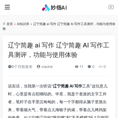
首页
•
AI知识库
•
辽宁简趣 ai 写作 辽宁简趣 AI 写作工具测评，功能与使用体
验
辽宁简趣 ai 写作 辽宁简趣 AI 写作工
具测评，功能与使用体验
8个月前发布
xiaohe
11
0
0
说实话，当我第一次听说“
辽宁简趣 AI 写作
工具”这玩意儿
时，心里是有点犯嘀咕的。毕竟，我是个老派的文字工作
者，笔杆子在手里沉甸甸的，每一个字都得从脑子里熬出
来，带着烟火气，带着点儿海蛎子的咸，带着点儿烤鸡架
的焦香。AI？它懂辽宁的“嘎巴嘴”和“毛毛楞楞”吗？它能写