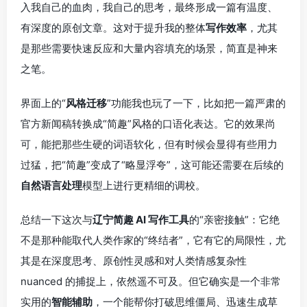
入我自己的血肉，我自己的思考，最终形成一篇有温度、
有深度的原创文章。这对于提升我的整体
写作效率
，尤其
是那些需要快速反应和大量内容填充的场景，简直是神来
之笔。
界面上的“
风格迁移
”功能我也玩了一下，比如把一篇严肃的
官方新闻稿转换成“简趣”风格的口语化表达。它的效果尚
可，能把那些生硬的词语软化，但有时候会显得有些用力
过猛，把“简趣”变成了“略显浮夸”，这可能还需要在后续的
自然语言处理
模型上进行更精细的调校。
总结一下这次与
辽宁简趣 AI 写作工具
的“亲密接触”：它绝
不是那种能取代人类作家的“终结者”，它有它的局限性，尤
其是在深度思考、原创性灵感和对人类情感复杂性
nuanced 的捕捉上，依然遥不可及。但它确实是一个非常
实用的
智能辅助
，一个能帮你打破思维僵局、迅速生成草