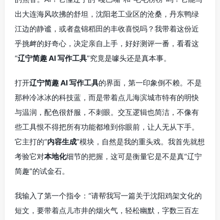
出大连海风吹拂的舒坦，沈阳老工业区的沧桑，丹东鸭绿
江边的静谧，或者盘锦稻田的丰收喜悦吗？我带着这份近
乎挑衅的好奇心，决定亲自上手，好好测评一番，看看这
“
辽宁简趣 AI 写作工具
”究竟是噱头还是真本事。
打开
辽宁简趣 AI 写作工具
的界面，第一印象倒不赖。不是
那种冷冰冰的科技蓝，而是带着点儿海滨城市特有的明快
与温润，配色很舒服，不刺眼。交互逻辑也简洁，不像有
些工具恨不得把所有功能都堆到你眼前，让人无从下手。
它主打的“
内容生成
”模块，自然是我的重头戏。我首先就想
考验它对
本地化
细节的把握，这可是衡量它是不是真“辽宁
简趣”的试金石。
我输入了第一个指令：“请帮我写一篇关于沈阳鸡架文化的
短文，要带着点儿市井的烟火气，轻松幽默，字数三百左