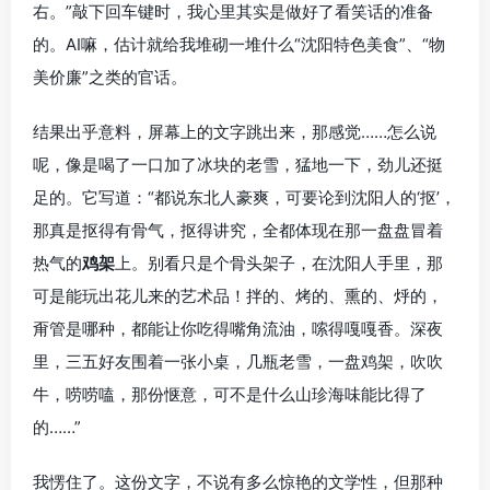
右。”敲下回车键时，我心里其实是做好了看笑话的准备
的。AI嘛，估计就给我堆砌一堆什么“沈阳特色美食”、“物
美价廉”之类的官话。
结果出乎意料，屏幕上的文字跳出来，那感觉……怎么说
呢，像是喝了一口加了冰块的老雪，猛地一下，劲儿还挺
足的。它写道：“都说东北人豪爽，可要论到沈阳人的‘抠’，
那真是抠得有骨气，抠得讲究，全都体现在那一盘盘冒着
热气的
鸡架
上。别看只是个骨头架子，在沈阳人手里，那
可是能玩出花儿来的艺术品！拌的、烤的、熏的、烀的，
甭管是哪种，都能让你吃得嘴角流油，嗦得嘎嘎香。深夜
里，三五好友围着一张小桌，几瓶老雪，一盘鸡架，吹吹
牛，唠唠嗑，那份惬意，可不是什么山珍海味能比得了
的……”
我愣住了。这份文字，不说有多么惊艳的文学性，但那种