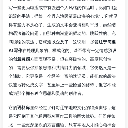
写一些更为晦涩或带有强烈个人风格的作品时，比如“用意
识流的手法，描绘一个丹东渔民清晨出海的心境”，它就显
得有些力不从心了。生成的文本会变得相对平淡，虽然结
构语法都没问题，但那种由潜意识驱动的、跳跃性的、充
满隐喻的表达，它就难以企及了。这说明，尽管
辽宁简趣
AI 写作
在处理具象的、模式化的、甚至带有一定情感预设
的
创意灵感
方面表现不俗，但在突破性的、高度原创性
的、需要极强抽象思维和共情能力的领域，它仍然只是一
个辅助。它更像是一个经验丰富的速记员，能把你的想法
快速地转化成文字，甚至添上一些恰当的修饰，但它不能
成为那个拥有独立思想和灵魂的创作者。
它的
语料库
显然经过了针对辽宁地域文化的特殊训练，这
是它区别于其他通用型AI写作工具的巨大优势。但即便如
此，一些更深层次的方言俚语、只有本地人才能心领神会