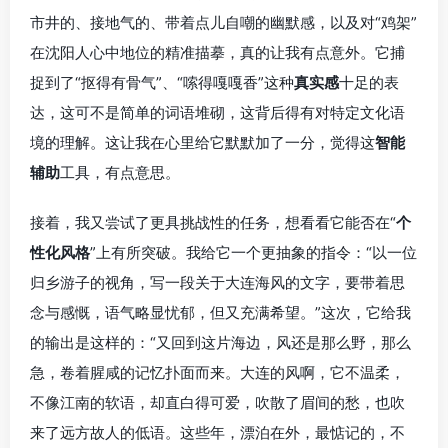
市井的、接地气的、带着点儿自嘲的幽默感，以及对“鸡架”
在沈阳人心中地位的精准描摹，真的让我有点意外。它捕
捉到了“抠得有骨气”、“嗦得嘎嘎香”这种
真实感
十足的表
达，这可不是简单的词语堆砌，这背后得有对特定文化语
境的理解。这让我在心里给它默默加了一分，觉得这
智能
辅助
工具，有点意思。
接着，我又尝试了更具挑战性的任务，想看看它能否在“
个
性化风格
”上有所突破。我给它一个更抽象的指令：“以一位
归乡游子的视角，写一段关于大连海风的文字，要带着思
念与感慨，语气略显忧郁，但又充满希望。”这次，它给我
的输出是这样的：“又回到这片海边，风还是那么野，那么
急，卷着腥咸的记忆扑面而来。大连的风啊，它不温柔，
不像江南的软语，却直白得可爱，吹散了眉间的愁，也吹
来了远方故人的低语。这些年，漂泊在外，最惦记的，不