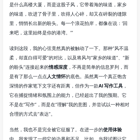
是什么高楼大厦，而是这股子风，它带着海的味道，家乡
的味道，吹进了骨子里，吹得人心碎，却又在碎裂的缝隙
里，悄悄长出新的盼头。每一个浪花拍岸，都像在说：‘回
来吧，这里始终是你的港湾。’”
读到这段，我的心弦竟然真的被触动了一下。那种“风不温
柔，却直白得可爱”的对比，以及将风与“家乡的味道”、“新
的盼头”连接起来的
情感深度
，不再是简单的信息罗列，而
是有了那么一点点
人文情怀
的底色。虽然离一个真正饱含
深情的作家笔下文字还有距离，但作为一款
AI 写作工具
，
它在捕捉情绪和氛围上的能力，已经超出了我的预期。它
不是在“写作”，而是在“理解”我的意图，并尝试以一种相对
合理的方式去“表达”。
当然，我也不是完全被它征服了。在进一步的
使用体验
中，我发现了一些它的边界和不足。比如，当我试图让它