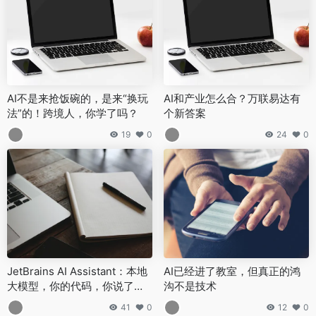
AI不是来抢饭碗的，是来“换玩
AI和产业怎么合？万联易达有
法”的！跨境人，你学了吗？
个新答案
19
0
24
0
JetBrains AI Assistant：本地
AI已经进了教室，但真正的鸿
大模型，你的代码，你说了
沟不是技术
算！
41
0
12
0