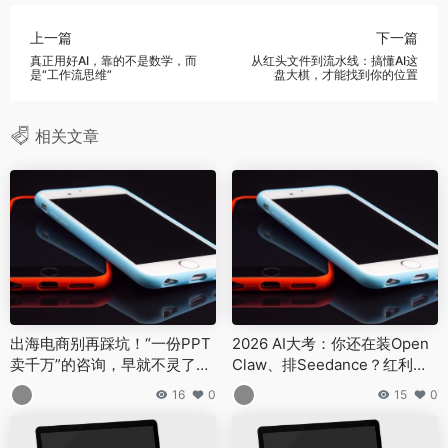
上一篇
下一篇
真正用好AI，靠的不是数学，而
从红头文件到流水线：搞懂AI这
是“工作流思维”
盘大棋，才能找到你的位置
相关文章
出海电商别再踩坑！“一份PPT
2026 AI大考：你还在装Open
卖千万”的咨询，早就不灵了，
Claw、排Seedance？红利只
真帮忙得这么干
留给行动派！
16
0
15
0