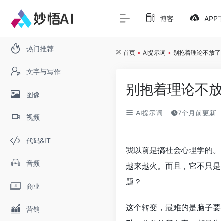
博客
APP
热门推荐
首页
•
AI提示词
•
别抱着理论不放了
文字与写作
别抱着理论不放
图像
AI提示词
7个月前更新
视频
代码&IT
我以前是搞社会心理学的。
音频
越来越火。而且，它不只是
题？
商业
这个转变，最难的是脑子要
营销