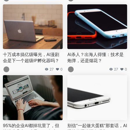
十万成本搞亿级曝光，AI漫剧
AI杀人？出海人得懂：技术是
会是下一个超级IP孵化器吗？
炮弹，还是烟花？
27
0
27
0
95%的企业AI都掉坑里了，但
别信“一起做大蛋糕”那套话，AI