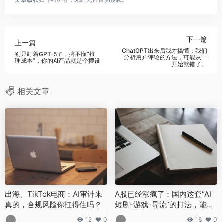
下一篇
上一篇
ChatGPT出来后我才搞懂：我们
别只盯着GPT-5了，搞不懂“推
分析用户评论的方法，可能从一
理成本”，你的AI产品就是个摆设
开始就错了。
相关文章
出海、TikTok电商：AI审计来
A股已经涨疯了：国内这套“AI
真的，合规风险你扛得住吗？
短剧-游戏-导流”的打法，能直
接搬到海外吗？
12
0
16
0