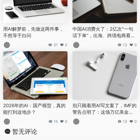
用AI解梦前，先做这两件事，
中国AI消费火了：2亿次“一句
不然等于白问
话下单”，出海、跨境电商看懂
了吗？
31
0
13
0
2026年的AI：国产模型，真的
别只顾着用AI写文案了，IMF的
能打到这地步？
警告点明了：这场万亿美金的
泡沫，决定了你3年后的饭碗
15
0
13
0
暂无评论