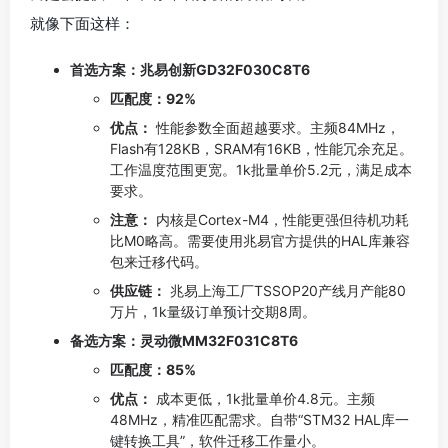
就像下面这样：
首选方案：兆易创新GD32F030C8T6
匹配度：92%
优点：
性能参数全面超越要求。主频84MHz，
Flash有128KB，SRAM有16KB，性能冗余充足。
工作温度范围更宽。1k批量单价5.2元，满足成本
要求。
注意：
内核是Cortex-M4，性能更强但待机功耗
比M0略高。需要使用兆易官方提供的HAL库兼容
包来迁移代码。
供应链：
兆易上海工厂TSSOP20产线月产能80
万片，1k量级订单预计交期8周。
备选方案：灵动微MM32F031C8T6
匹配度：85%
优点：
成本更低，1k批量单价4.8元。主频
48MHz，精准匹配需求。自带“STM32 HAL库一
键转换工具”，软件迁移工作量小。