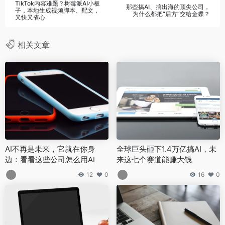
TikTok内容难题？树莓派AI小板
那些搞AI、搞出海的顶尖公司，
子，本地生成视频脚本、配文，
为什么都把“后方”交给金蝶？
又快又省心
相关文章
AI不再是未来，它就在你身
全球巨头砸下1.4万亿搞AI，未
边：看看这些公司怎么用AI
来这七个赛道能赚大钱
12
0
16
0