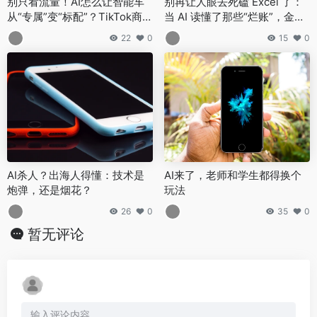
别只看流量！AI怎么让智能车
别再让人眼去死磕 Excel 了：
从“专属”变“标配”？TikTok商家
当 AI 读懂了那些“烂账”，金融
得看懂！
的生意才真正开始
22
0
15
0
AI杀人？出海人得懂：技术是
AI来了，老师和学生都得换个
炮弹，还是烟花？
玩法
26
0
35
0
暂无评论