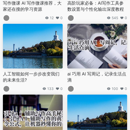
写作微课 AI 写作微课推荐，大
高阶玩家必备：AI写作工具参
家还在搜的学习资源
数设置与个性化输出深度教程
12
0
545
0
人工智能如何一步步改变我们
ai 巧用 AI 写周记，记录生活点
的未来生活?
滴
133
0
100
0