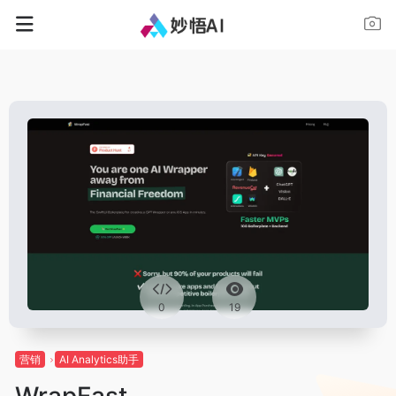
0
19
营销
AI Analytics助手
WrapFast