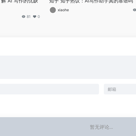
解 AI 写作的优缺
知乎 知乎热议：AI写作助手真的靠谱吗
xiaohe
81
0
暂无评论...