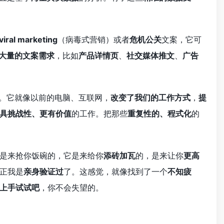
viral marketing
（病毒式营销）或者
危机公关
文案，它可
大量的文案需求
，比如
产品详情页
、
社交媒体推文
、
广告
。它就像以前的电脑、互联网，
改变了我们的工作方式
，
提
具挑战性、更有价值
的工作。把那些
重复性的、程式化
的
是来抢你饭碗的，它是来给你
添砖加瓦
的，是来让你
更高
正我是
亲身验证过
了。这感觉，就像找到了一个
不知疲
上手试试吧
，你不会失望的。