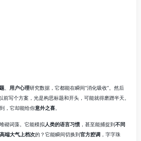
题
、
用户心理
研究数据，它都能在瞬间“消化吸收”。然后
以前写个方案，光是构思标题和开头，可能就得磨蹭半天。
到，它却能给你
意外之喜
。
地堆砌词藻。它能模拟
人类的语言习惯
，甚至能捕捉到
不同
高端大气上档次
的？它能瞬间切换到
官方腔调
，字字珠