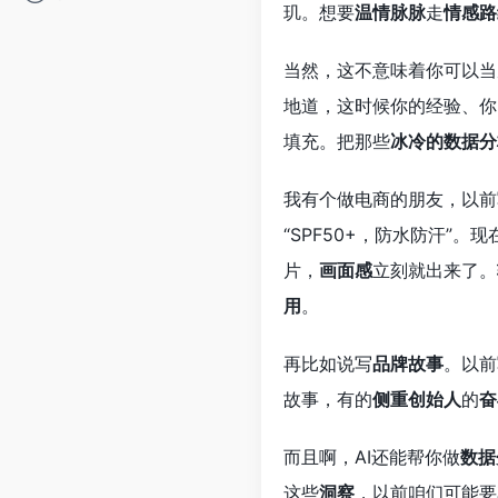
玑。想要
温情脉脉
走
情感路
当然，这不意味着你可以当
地道，这时候你的经验、你
填充。把那些
冰冷的数据分
我有个做电商的朋友，以前
“SPF50+，防水防汗”
片，
画面感
立刻就出来了。
用
。
再比如说写
品牌故事
。以前
故事，有的
侧重创始人
的
奋
而且啊，AI还能帮你做
数据
这些
洞察
，以前咱们可能要