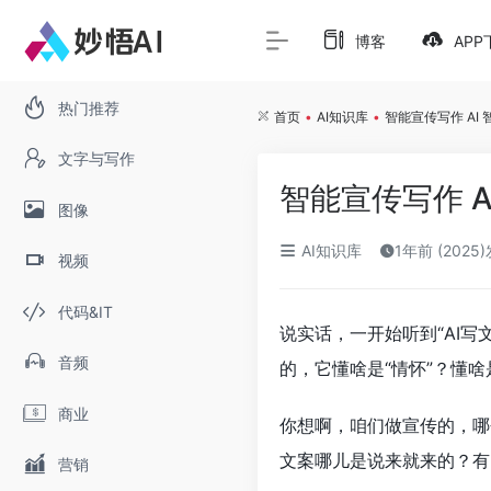
博客
APP
热门推荐
首页
•
AI知识库
•
智能宣传写作 A
文字与写作
智能宣传写作 
图像
AI知识库
1年前 (2025
视频
代码&IT
说实话，一开始听到“AI
音频
的，它懂啥是“情怀”？懂
商业
你想啊，咱们做宣传的，哪
文案哪儿是说来就来的？有
营销