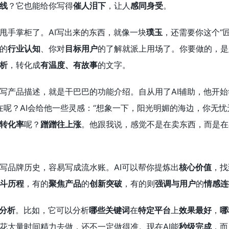
线
？它也能给你写得
催人泪下
，让人
感同身受
。
甩手掌柜了。AI写出来的东西，就像一块
璞玉
，还需要你这个“匠
的
行业认知
、你对
目标用户
的了解就派上用场了。你要做的，是
析
，转化成
有温度、有故事
的文字。
写产品描述，就是干巴巴的功能介绍。自从用了AI辅助，他开始
。现在呢？AI会给他一些灵感：“想象一下，阳光明媚的海边，你无
转化率
呢？
蹭蹭往上涨
。他跟我说，感觉不是在卖东西，而是在
写品牌历史，容易写成流水账。AI可以帮你提炼出
核心价值
，找
斗历程
，有的
聚焦产品
的
创新突破
，有的则
强调与用户
的
情感连
分析
。比如，它可以分析
哪些关键词
在
特定平台
上
效果最好
，
哪
花大量时间精力去做，还不一定做得准。现在AI能
秒级完成
，而