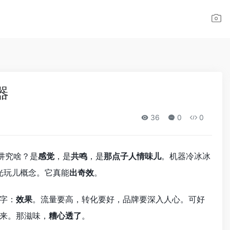
器
36
0
0
讲究啥？是
感觉
，是
共鸣
，是
那点子人情味儿
。机器冷冰冰
光玩儿概念。它真能
出奇效
。
字：
效果
。流量要高，转化要好，品牌要深入人心。可好
来。那滋味，
糟心透了
。