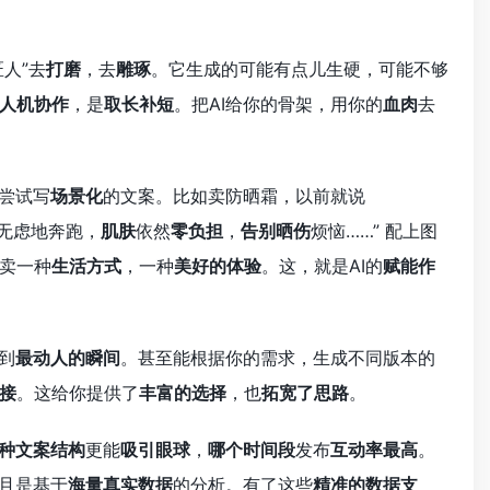
人”去
打磨
，去
雕琢
。它生成的可能有点儿生硬，可能不够
人机协作
，是
取长补短
。把AI给你的骨架，用你的
血肉
去
尝试写
场景化
的文案。比如卖防晒霜，以前就说
忧无虑地奔跑，
肌肤
依然
零负担
，
告别晒伤
烦恼……” 配上图
卖一种
生活方式
，一种
美好的体验
。这，就是AI的
赋能作
到
最动人的瞬间
。甚至能根据你的需求，生成不同版本的
接
。这给你提供了
丰富的选择
，也
拓宽了思路
。
种文案结构
更能
吸引眼球
，
哪个时间段
发布
互动率最高
。
且是基于
海量真实数据
的分析。有了这些
精准的数据支