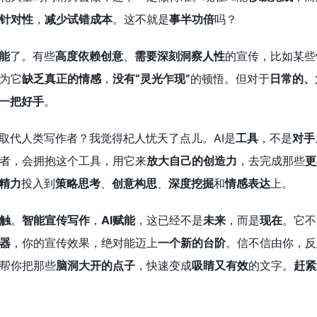
针对性
，
减少试错成本
。这不就是
事半功倍
吗？
能
了。有些
高度依赖创意
、
需要深刻洞察人性
的宣传，比如某些
为它
缺乏真正的情感
，
没有“灵光乍现”
的顿悟。但对于
日常的、
一把好手
。
会取代人类写作者？我觉得杞人忧天了点儿。AI是
工具
，不是
对手
者，会拥抱这个工具，用它来
放大自己的创造力
，去完成那些
更
精力
投入到
策略思考
、
创意构思
、
深度挖掘
和
情感表达
上。
触
。
智能宣传写作
，
AI赋能
，这已经不是
未来
，而是
现在
。它不
器
，你的宣传效果，绝对能迈上
一个新的台阶
。信不信由你，反
帮你把那些
脑洞大开的点子
，快速变成
吸睛又有效
的文字。
赶紧