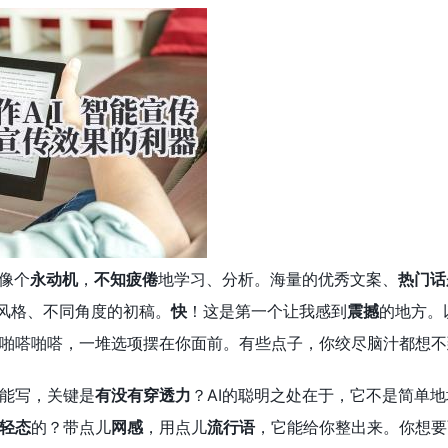
就像个
永动机
，
不知疲倦
地学习、分析。海量的优秀文案、
热门话
风格、不同角度的初稿。
快
！这是第一个让我感到
震撼
的地方。
啪嗒啪嗒，一堆选项摆在你面前。有些点子，你绞尽脑汁都想不
能写，关键是
有没有穿透力
？AI的聪明之处在于，它不是简单
轻态
的？带点儿
网感
，用点儿
流行语
，它能给你整出来。你想要