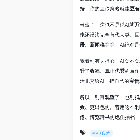
持
，你的宣传策略就能
更有
当然了，这也不是说AI就
万
能还没法完全替代人类。因
语
、
新闻稿
等等，AI绝对是
我看到有人担心，AI会不
升了效率
。
真正优秀
的写作
活儿交给AI，把自己的
宝贵
所以，别再
观望
了，也别
抵
效、更出色
的。
善用
这个
利
倦、博览群书
的
绝佳拍档
，
# AI知识库