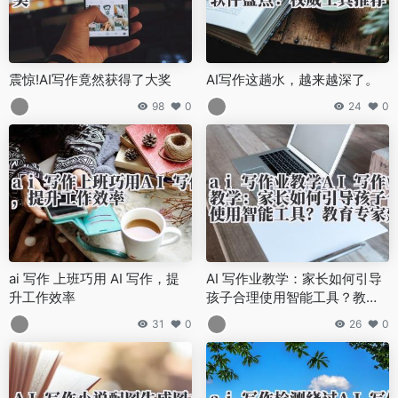
震惊!AI写作竟然获得了大奖
AI写作这趟水，越来越深了。
98
0
24
0
ai 写作 上班巧用 AI 写作，提
AI 写作业教学：家长如何引导
升工作效率
孩子合理使用智能工具？教育
专家建议！
31
0
26
0