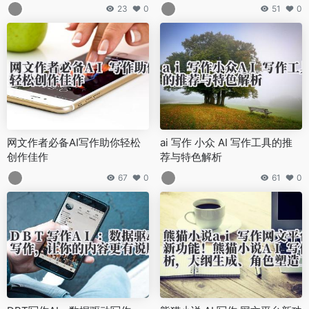
具的功能对比与适用场景
23
0
51
0
网文作者必备AI写作助你轻松
ai 写作 小众 AI 写作工具的推
创作佳作
荐与特色解析
67
0
61
0