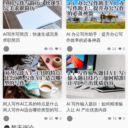
AI写作写简历：快速生成完美
AI 办公写作助手：提升办公写
求职简历
作效率的必备神器
68
0
24
0
闲人写作AI工具的特点是什么
AI 写作输入题目：如何精准输
闲人写作AI适合哪些类型的写
入让 AI 产出优质内容
作
55
0
19
0
暂无评论