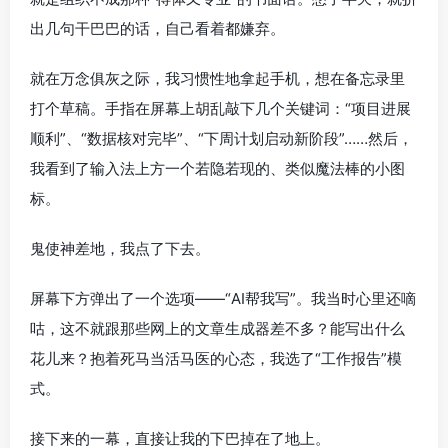
出几句干巴巴的话，自己看着都嫌弃。
就在万念俱灰之际，我习惯性地拿起手机，想在备忘录里
打个草稿。手指在屏幕上胡乱敲下几个关键词：“项目进展
顺利”、“数据核对完毕”、“下周计划启动新阶段”……然后，
我看到了输入法上方一个若隐若现的、类似魔法棒的小图
标。
鬼使神差地，我点了下去。
屏幕下方弹出了一个选项——“AI帮我写”。我当时心里还嘀
咕，这不就跟那些网上的文章生成器差不多？能写出什么
花儿来？抱着死马当活马医的心态，我选了“工作报告”模
式。
接下来的一幕，直接让我的下巴掉在了地上。