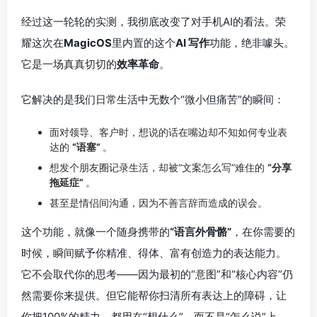
经过这一轮轮的实测，我彻底改变了对手机AI的看法。荣
耀这次在
MagicOS
里内置的这个
AI 写作
功能，绝非噱头。
它是一场真真切切的
效率革命
。
它解决的是我们日常生活中无数个“微小但痛苦”的瞬间：
面对领导、客户时，想说的话在嘴边却不知如何专业表
达的
“语塞”
。
想发个朋友圈记录生活，却被“文案怎么写”难住的
“分享
拖延症”
。
甚至是情侣间沟通，因为不善言辞而造成的误会。
这个功能，就像一个随身携带的
“语言外骨骼”
，在你需要的
时候，瞬间赋予你精准、得体、富有创造力的表达能力。
它不会取代你的思考——因为最初的“意图”和“核心内容”仍
然需要你来提供。但它能帮你扫清所有表达上的障碍，让
你把100%的精力，都用在“想什么”，而不是“怎么说”上。