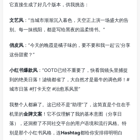
它直接生成了好几个版本，供我挑选：
文艺风
：“当城市渐渐沉入暮色，天空正上演一场盛大的告
别。每一抹残阳，都是写给黑夜的温柔情书。”
俏皮风
：“今天的晚霞是橘子味的，要不要和我一起‘云’分享
这份甜蜜？”
小红书爆款风
：“OOTD已经不重要了，快看我镜头里捕捉
到的绝美日落！滤镜都省了，大自然才是最牛的调色师！#
城市日落 #打卡天空 #治愈系风景”
我整个人都麻了。这已经不是“助理”了，这简直是个住在手
机里的
金牌文案
！它不仅理解了我的基本意图（分享日
落），还洞察了不同社交平台的用户语境和流行风格。特
别是那个小红书风格，连
Hashtag
都给你安排得明明白