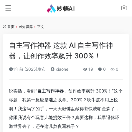
首页
•
AI知识库
•
正文
自主写作神器 这款 AI 自主写作神
器，让创作效率飙升 300%！
1年前 (2025)发布
xiaohe
19
0
0
说实话，看到“
自主写作神器
，创作效率飙升 300%！”这个
标题，我第一反应是嗤之以鼻。300%？吹牛皮不用上税
啊！我这码字的手，一天天敲键盘敲得都快成帕金森了，
你跟我说有个玩意儿能提效三倍？真要这样，我早退休环
游世界去了，还在这儿熬夜写稿子？