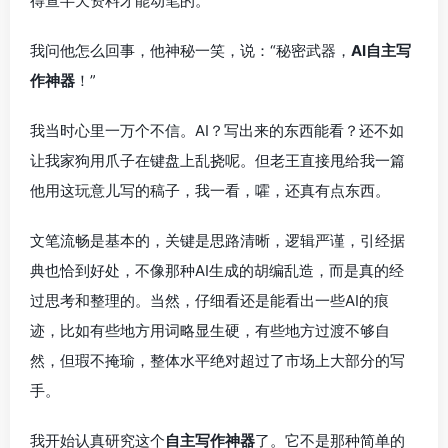
得查半天资料才能动笔的。
我问他怎么回事，他神秘一笑，说：“秘密武器，
AI自主写
作神器
！”
我当时心里一万个不信。AI？写出来的东西能看？还不如
让我家狗用爪子在键盘上乱挠呢。但老王直接甩给我一篇
他用这玩意儿写的稿子，我一看，嚯，还真有点东西。
文笔流畅是基本的，关键是思路清晰，逻辑严谨，引经据
典也恰到好处，不像那种AI生成的胡编乱造，而是真的经
过思考和整理的。当然，仔细看还是能看出一些AI的痕
迹，比如有些地方用词略显生硬，有些地方过渡不够自
然，但瑕不掩瑜，整体水平绝对超过了市场上大部分的写
手。
我开始认真研究这个
自主写作神器
了。它不是那种简单的