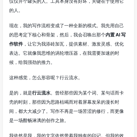
仅仅开个罐头的人。工具本身没有好坏，关键在于使用它
的人。
现在，我的写作流程变成了一种全新的模式。我先用自己
的思考定下核心和骨架，然后，我会召唤出那个
内置 AI 写
作软件
，让它为我添砖加瓦，提供素材、激发灵感、优化
表达。它就像我思维的涡轮增压器，在我需要加速的时
候，给我强劲的推力。
这种感觉，怎么形容呢？行云流水。
是的，就是
行云流水
。曾经那些因为某个词、某句话而卡
壳的时刻，那些因为思路枯竭而对着屏幕发呆的漫长时
间，都大大减少了。写作不再是一场苦涩的修行，而更像
是一场酣畅淋漓的创作之旅。
我依然是我，我的文字依然带着我独有的印记。但我的效