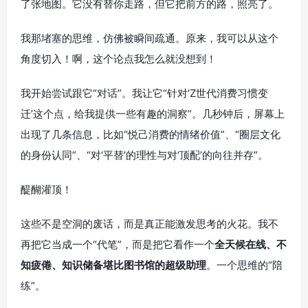
了张地图。它没有替你走路，但它把前方的路，照亮了。
我那堵塞的思维，仿佛被瞬间疏通。原来，我可以从这个
角度切入！啊，这个论点我怎么就没想到！
我开始尝试跟它“对话”。我让它“针对‘Z世代消费习惯变
迁’这个点，给我提供一些有趣的洞察”。几秒钟后，屏幕上
出现了几条信息，比如“悦己消费的情绪价值”、“圈层文化
的身份认同”、“对‘平替’的理性与对‘顶配’的向往并存”。
醍醐灌顶！
这些不是空洞的废话，而是真正能激发思考的火花。我不
再把它当成一个“代笔”，而是把它看作一个
全天候在线、不
知疲倦、知识储备堪比图书馆的超级助理
。一个思维的“陪
练”。