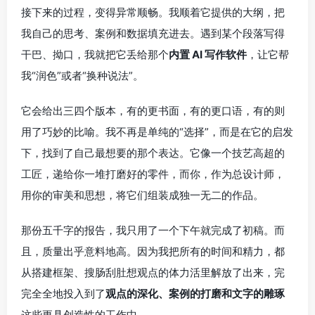
接下来的过程，变得异常顺畅。我顺着它提供的大纲，把
我自己的思考、案例和数据填充进去。遇到某个段落写得
干巴、拗口，我就把它丢给那个
内置 AI 写作软件
，让它帮
我“润色”或者“换种说法”。
它会给出三四个版本，有的更书面，有的更口语，有的则
用了巧妙的比喻。我不再是单纯的“选择”，而是在它的启发
下，找到了自己最想要的那个表达。它像一个技艺高超的
工匠，递给你一堆打磨好的零件，而你，作为总设计师，
用你的审美和思想，将它们组装成独一无二的作品。
那份五千字的报告，我只用了一个下午就完成了初稿。而
且，质量出乎意料地高。因为我把所有的时间和精力，都
从搭建框架、搜肠刮肚想观点的体力活里解放了出来，完
完全全地投入到了
观点的深化、案例的打磨和文字的雕琢
这些更具创造性的工作中。