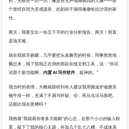
档，光标在一闪一闪，像是在无声地嘲讽我的大脑——那
个曾经自诩为灵感源泉，此刻却干涸得像撒哈拉沙漠的家
伙。
两天，我要交出一份五千字的行业分析报告。两天！简直
是场灾难。
就在我抓耳挠腮，几乎要把头发薅秃的时候，同事悠悠地
飘过来，指了指我正在用的那款在线文档工具，说：“你试
试那个新功能啊，
内置 AI 写作软件
，挺神的。”
我当时的表情，大概就跟听到有人建议我用微波炉做惠灵
顿牛排一样，充满了不屑与怀疑。但，死马当活马医吧。
还能比现在更糟吗？
我抱着“我就看你有多大能耐”的心态，在那个小小的输入框
里，敲下了我的核心主题，外加几个乱七八糟、不成体系