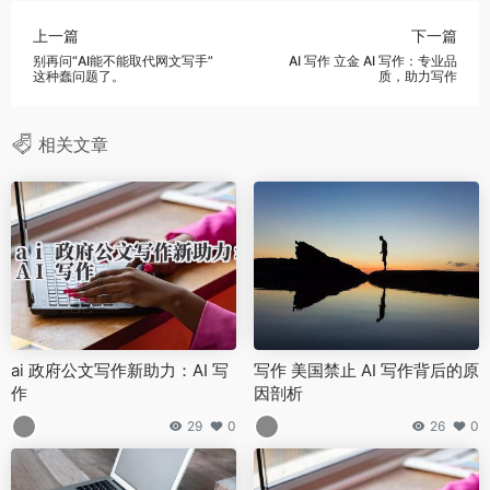
上一篇
下一篇
别再问“AI能不能取代网文写手”
AI 写作 立金 AI 写作：专业品
这种蠢问题了。
质，助力写作
相关文章
ai 政府公文写作新助力：AI 写
写作 美国禁止 AI 写作背后的原
作
因剖析
29
0
26
0