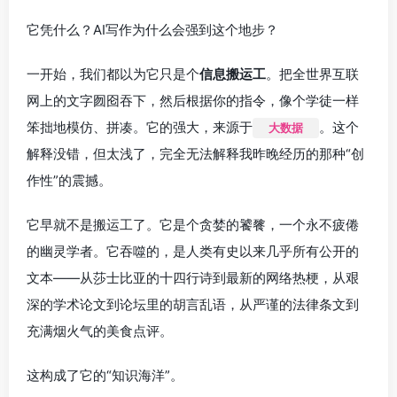
它凭什么？AI写作为什么会强到这个地步？
一开始，我们都以为它只是个
信息搬运工
。把全世界互联
网上的文字囫囵吞下，然后根据你的指令，像个学徒一样
笨拙地模仿、拼凑。它的强大，来源于
。这个
大数据
解释没错，但太浅了，完全无法解释我昨晚经历的那种“创
作性”的震撼。
它早就不是搬运工了。它是个贪婪的饕餮，一个永不疲倦
的幽灵学者。它吞噬的，是人类有史以来几乎所有公开的
文本——从莎士比亚的十四行诗到最新的网络热梗，从艰
深的学术论文到论坛里的胡言乱语，从严谨的法律条文到
充满烟火气的美食点评。
这构成了它的“知识海洋”。