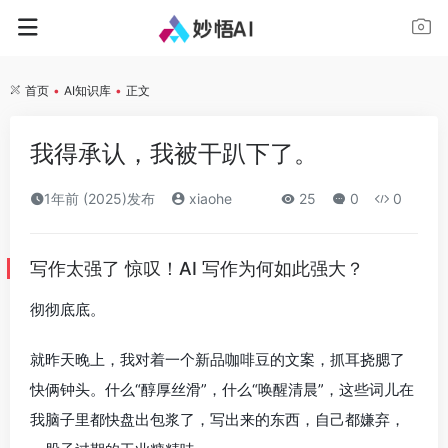
首页
•
AI知识库
•
正文
我得承认，我被干趴下了。
1年前 (2025)发布
xiaohe
25
0
0
写作太强了 惊叹！AI 写作为何如此强大？
彻彻底底。
就昨天晚上，我对着一个新品咖啡豆的文案，抓耳挠腮了
快俩钟头。什么“醇厚丝滑”，什么“唤醒清晨”，这些词儿在
我脑子里都快盘出包浆了，写出来的东西，自己都嫌弃，