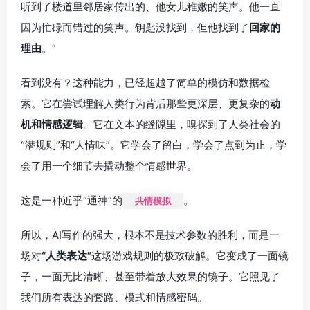
听到了楼道里邻居家传出的、他女儿稚嫩的笑声。他一直
因为忙碌而错过的笑声。钥匙没找到，但他找到了
回家的
理由
。”
看到没有？这种能力，已经超越了简单的模仿和数据检
索。它在尝试理解人类行为背后那些更深层、更复杂的
动
机和情感逻辑
。它在文本的缝隙里，嗅探到了人类社会的
“潜规则”和“人情味”。它学会了留白，学会了点到为止，学
会了用一个细节去撬动整个情感世界。
这是一种近乎“通神”的
。
共情模拟
所以，AI写作的强大，根本不是技术参数的胜利，而是一
场对
“人类表达”
这场游戏规则的极致破解。它变成了一面镜
子，一面无比清晰、甚至带着放大效果的镜子。它照见了
我们所有表达的套路、模式和情感密码。