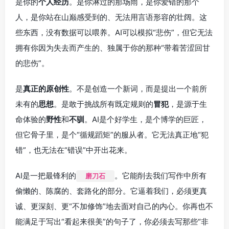
是你的
个人经历
。是你淋过的那场雨，是你爱错的那个
人，是你站在山巅感受到的、无法用言语形容的壮阔。这
些东西，没有数据可以喂养。AI可以模拟“悲伤”，但它无法
拥有你因为失去而产生的、独属于你的那种“带着苦涩回甘
的悲伤”。
是
真正的原创性
。不是创造一个新词，而是提出一个前所
未有的
思想
。是敢于挑战所有既定规则的
冒犯
，是源于生
命体验的
野性
和
不驯
。AI是个好学生，是个博学的巨匠，
但它骨子里，是个“循规蹈矩”的服从者。它无法真正地“犯
错”，也无法在“错误”中开出花来。
AI是一把最锋利的
。它能削去我们写作中所有
磨刀石
偷懒的、陈腐的、套路化的部分。它逼着我们，必须更真
诚、更深刻、更“不加修饰”地去面对自己的内心。你再也不
能满足于写出“看起来很美”的句子了，你必须去写那些“非