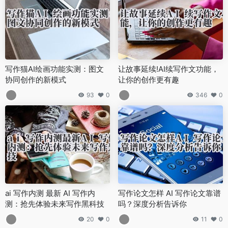
写作猫AI绘画功能实测：图文
让故事延续!AI续写作文功能，
协同创作的新模式
让你的创作更有趣
93
0
346
0
ai 写作内测 最新 AI 写作内
写作论文怎样 AI 写作论文靠谱
测：抢先体验未来写作黑科技
吗？深度分析告诉你
20
0
11
0