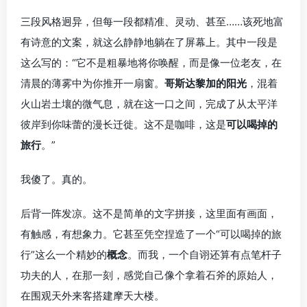
三段风格迥异，但每一段都精准、灵动、甚至……该死地富
有诗意的文案，就这么静静地躺在了屏幕上。其中一段是
这么写的：“它不是粗暴地将你唤醒，而是像一位老友，在
清晨的薄雾中为你推开一扇窗。
哥斯达黎加的阳光
，混着
火山岩土壤的微气息，就在这一口之间，完成了从太平洋
彼岸到你味蕾的漫长迁徙。这不是咖啡，这是
可以喝掉的
旅行
。”
我傻了。真的。
后背一阵发凉。这不是简单的文字拼接，这里面有画面，
有触感，有想象力。它甚至凭空捏造了一个“可以喝掉的旅
行”这么一个精妙的
概念
。而我，一个自诩还算有点笔杆子
功夫的人，在那一刻，感觉自己像个拿着石斧的原始人，
在围观天外来客搭建摩天大楼。