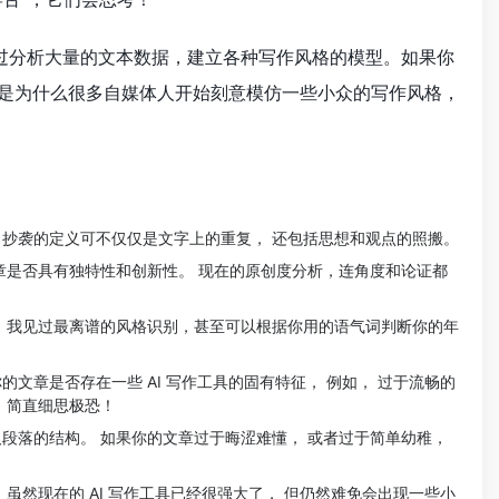
通过分析大量的文本数据，建立各种写作风格的模型。如果你
这也是为什么很多自媒体人开始刻意模仿一些小众的写作风格，
 抄袭的定义可不仅仅是文字上的重复， 还包括思想和观点的照搬。
文章是否具有独特性和创新性。 现在的原创度分析，连角度和论证都
。 我见过最离谱的风格识别，甚至可以根据你用的语气词判断你的年
你的文章是否存在一些 AI 写作工具的固有特征， 例如， 过于流畅的
型，简直细思极恐！
及段落的结构。 如果你的文章过于晦涩难懂， 或者过于简单幼稚，
虽然现在的 AI 写作工具已经很强大了， 但仍然难免会出现一些小