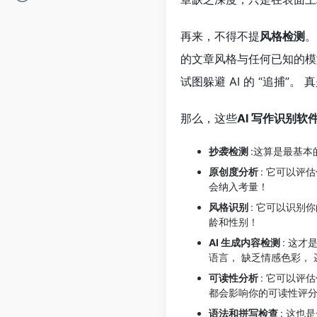
再来，不得不提
风格检测
。
的文章风格与任何已知的模
试图躲避 AI 的 “追捕”。
那么，这些
AI 写作识别软
抄袭检测
:这算是最基
原创度分析
: 它可以评
会纳入考量！
风格识别
: 它可以识
龄和性别！
AI 生成内容检测
: 这才
语言， 缺乏情感色彩，
可读性分析
: 它可以评
都会影响你的可读性评
语法和拼写检查
: 这也