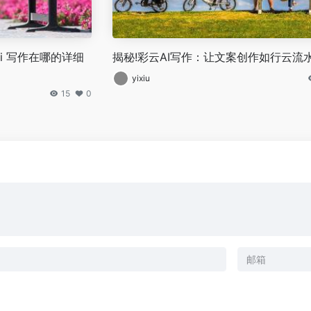
ai 写作在哪的详细
揭秘!彩云AI写作：让文案创作如行云流
yixiu
15
0