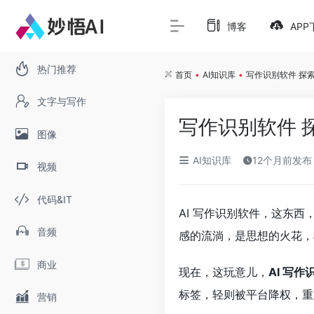
博客
APP
热门推荐
首页
•
AI知识库
•
写作识别软件 探索
文字与写作
写作识别软件 
图像
AI知识库
12个月前发布
视频
代码&IT
AI 写作识别软件，这东
音频
感的流淌，是思想的火花，机器
商业
现在，这玩意儿，
AI 写作
标签，轻则被平台降权，重
营销