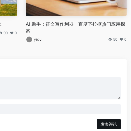
水
AI 助手：征文写作利器，百度下拉框热门应用探
索
90
0
yixiu
50
0
发表评论