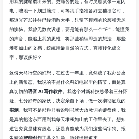
用我的腱鞘磨出来的。更痛苦的是，有时灵感就像一道闪
电，嗖地一下划过脑海，可等我手指准备好去捕捉它时，
那道光芒却往往已经消散大半，只留下模糊的轮廓和无尽
的懊恼。我曾无数次设想，要是能有那么一个“它”，能懂我
的声音，能追上我的思维，将那些稍纵即逝的想法，那些
堆积如山的文档，统统用最自然的方式，直接转化成文
字，那该多好？
这份天马行空的幻想，在过去一年里，竟然成了我办公桌
上的新常态。我说的不是什么科幻电影里的情节，而是真
真切切的
语音 AI 写作软件
。我这个对新科技总带着三分怀
疑、七分好奇的家伙，决定亲自下场，做一次彻彻底底的
实测
。我可不是那种只看说明书就大放厥词的键盘侠，我
是真的把这东西用到我每天堆积如山的工作里去了。想知
道它究竟是徒有虚名，还是真能成为我们这些码字狗、报
告精的
智能创作工具
？别急，听我慢慢道来。