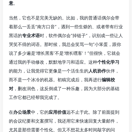
意
。
当然，它也不是完美无缺的。比如，我的普通话偶尔会带
着那么一丢丢“南方口音”，遇到一些生僻的、或者带有行业
黑话的
专业术语
时，软件偶尔会“掉链子”，识别成一些让人
哭笑不得的词语。那时候，我总会笑骂一句“小笨蛋，跟你
说了多少遍是‘增长黑客’不是‘增长嘿客’！”但很快，它就会
通过我的手动修改，默默地学习和适应。这种
个性化学习
的能力，让我觉得它更像是一个活生生的
人机协作
伙伴，
而不是一个冰冷的机器。初稿完成后，我再进行
编辑校
对
，删改润色，这反倒成了一种乐趣，因为大部分的基础
工作它都已经帮我完成了。
在
办公场景
中，它的
应用价值
远不止于此。除了前面提到
的会议纪要和文案撰写，我还用它来快速回复大量邮件，
尤其是那些需要个性化、但又不想花太多时间敲字的问