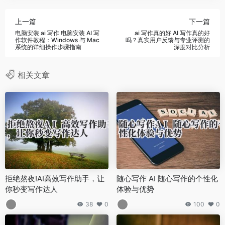
上一篇
下一篇
电脑安装 ai 写作 电脑安装 AI 写
ai 写作真的好 AI 写作真的好
作软件教程：Windows 与 Mac
吗？真实用户反馈与专业评测的
系统的详细操作步骤指南
深度对比分析
相关文章
拒绝熬夜!AI高效写作助手，让
随心写作 AI 随心写作的个性化
你秒变写作达人
体验与优势
38
0
100
0