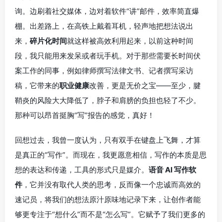
询。边刷着社交媒体，边对着软件“讲”邮件，效率简直爆
棚。出差路上，在高铁上戴着耳机，轻声地把想法说出
来，
碎片化时间
就这样被高效利用起来，以前这种时间
段，我只能用来发呆或者玩手机。对于那些需要长时间伏
案工作的同事，例如律师撰写法律文书、记者撰写采访
稿，它带来的
职业健康
改善，更是无价之宝——至少，腱
鞘炎的风险大大降低了，脖子和肩膀的负担也轻了不少。
那种可以昂首挺胸“写”报告的感觉，真好！
回想过去，我曾一度认为，只有双手在键盘上飞舞，才算
是真正的“写作”。而现在，我更愿意相信，写作的本质是思
想的表达和传递，工具的形式只是媒介。
语音 AI 写作软
件
，它并没有取代人类的思考，反而像一个忠诚而高效的
速记员，将我们的想法原汁原味地记录下来，让创作者能
够更专注于“想什么”而不是“怎么写”。它赋予了我们更多的