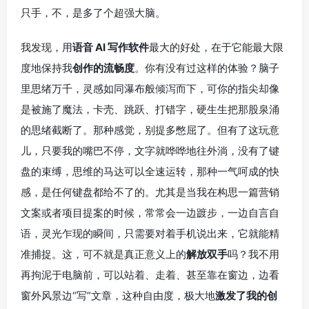
只手，不，是多了个超强大脑。
我发现，用
语音 AI 写作软件
最大的好处，在于它能最大限
度地保持我
创作的流畅度
。你有没有过这样的体验？脑子
里思绪万千，灵感如同瀑布般倾泻而下，可你的指尖却像
是被施了魔法，卡壳、跳跃、打错字，硬生生把那股泉涌
的思绪截断了。那种感觉，别提多憋屈了。但有了这玩意
儿，只要我的嘴巴不停，文字就哗哗地往外淌，没有了键
盘的束缚，思维的马达可以全速运转，那种一气呵成的快
感，是任何键盘都给不了的。尤其是当我在构思一篇营销
文案或者项目提案的时候，常常会一边踱步，一边自言自
语，灵光乍现的瞬间，只需要对着手机说出来，它就能精
准捕捉。这，可不就是真正意义上的
解放双手
吗？我不用
再拘泥于电脑前，可以站着、走着、甚至靠在窗边，边看
窗外风景边“写”文章，这种自由度，极大地
激发了我的创