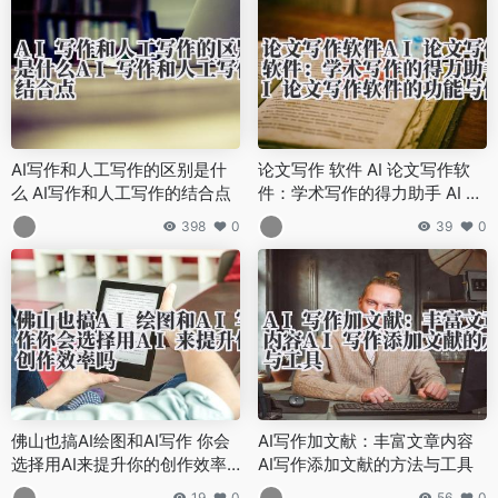
AI写作和人工写作的区别是什
论文写作 软件 AI 论文写作软
么 AI写作和人工写作的结合点
件：学术写作的得力助手 AI 论
文写作软件的功能与使用策略
398
0
39
0
佛山也搞AI绘图和AI写作 你会
AI写作加文献：丰富文章内容
选择用AI来提升你的创作效率
AI写作添加文献的方法与工具
吗
19
0
56
0