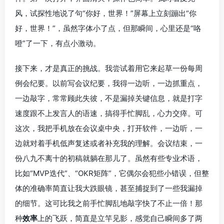
风，试探性地说了句“你好，世界！”屏幕上立刻蹦出“你
好，世界！”，虽然字体小了点，但那瞬间，心里还是“咯
噔”了一下，有点小激动。
接下来，才是真正的挑战。我尝试着用它来起草一份每周
例会纪要。以前写会议纪要，我得一边听，一边抓重点，
一边敲字，常常顾此失彼，不是漏掉关键信息，就是打字
速度跟不上发言人的语速，搞得手忙脚乱，心力交瘁。可
这次，我把手机放在会议桌中央，打开软件，一边听，一
边就对着手机低声复述或者补充我的理解。会议结束，一
份八九不离十的初稿就躺在那儿了。虽然有些专业术语，
比如“MVP迭代”、“OKR矩阵”，它偶尔会犯些小错误，但整
体的准确率简直让我大跌眼镜，甚至捕捉到了一些我漏掉
的细节。这可比我之前手忙脚乱地敲字快了不止一倍！那
种
效率
上的飞跃，简直是立竿见影，感觉自己瞬间多了两