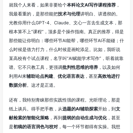
就我个人来看，如果非要给个
本科论文AI写作课程推荐
，
我最看重的，是那些能把
技术与伦理
讲明白、讲透彻的。
光教你用什么GPT-4、Claude、文心一言去生成文本，那
根本算不上“课程”，顶多是个操作指南。真正的推荐，得是
那些能让你明白：哪些环节AI能帮，哪些环节AI不能碰；什
么时候是借力打力，什么时候是画蛇添足。比如，我听说
某高校有个试点课程，名字叫“AI赋能学术写作”，听着就靠
谱。它不只教工具，更强调
批判性思维的培养
，以及如何
利用AI来
辅助论点构建
、
优化语言表达
，甚至
高效地进行
数据分析
。这才是正道。
还有，我特别青睐那些实践性强的课程。光听理论，那是
纸上谈兵。得手把手教，从
选题的AI辅助探索
开始，到
文
献检索的智能化策略
，再到
提纲的自动生成与优化
，甚至
是
初稿的语言润色与校对
，每一个环节都得有实操。我想