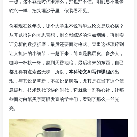
一想，这不就是时代浪潮么，挡也挡不住。咱们总不能像
鸵鸟一样，把头埋沙子里，假装看不见。
你看现在这年头，哪个大学生不说写毕业论文是块心病？
从开题报告的冥思苦想，到文献综述的浩如烟海，再到实
证分析的数据折磨，最后还要面对格式、查重这些琐碎到
让人抓狂的小细节，一趟下来，简直是脱层皮。多少人，
咖啡一杯接一杯，熬到天昏地暗，最后出来的东西，自己
都觉得有点索然无味。所以，
本科论文AI写作课程
的出
现，与其说是革新，不如说是解渴，尤其是在当下这个信
息爆炸、技术迭代飞快的时代，它就像一剂强心针，让那
些面对白纸黑字两眼发直的学生们，看到了那么一丝光
亮。