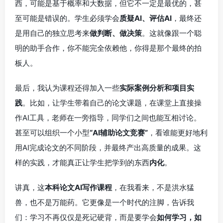
西，可能是基于概率和大数据，但它不一定是最优的，甚
至可能是错误的。学生必须学会
质疑AI、评估AI
，最终还
是用自己的独立思考来
做判断、做决策
。这就像跟一个聪
明的助手合作，你不能完全依赖他，你得是那个最终的拍
板人。
最后，我认为课程还得加入一些
实际案例分析和项目实
践
。比如，让学生带着自己的论文课题，在课堂上直接操
作AI工具，老师在一旁指导，同学们之间也能互相讨论。
甚至可以组织一个小型
“AI辅助论文竞赛”
，看谁能更好地利
用AI完成论文的不同阶段，并最终产出高质量的成果。这
样的实践，才能真正让学生把学到的东西
内化
。
讲真，这
本科论文AI写作课程
，在我看来，不是洪水猛
兽，也不是万能药。它更像是一个时代的注脚，告诉我
们：学习不再仅仅是死记硬背，而是要学会
如何学习，如