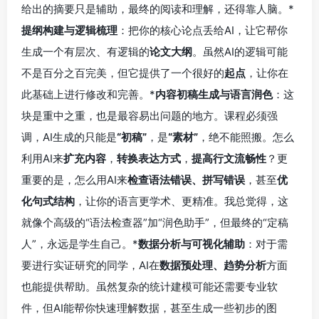
给出的摘要只是辅助，最终的阅读和理解，还得靠人脑。*
提纲构建与逻辑梳理
：把你的核心论点丢给AI，让它帮你
生成一个有层次、有逻辑的
论文大纲
。虽然AI的逻辑可能
不是百分之百完美，但它提供了一个很好的
起点
，让你在
此基础上进行修改和完善。*
内容初稿生成与语言润色
：这
块是重中之重，也是最容易出问题的地方。课程必须强
调，AI生成的只能是
“初稿”
，是
“素材”
，绝不能照搬。怎么
利用AI来
扩充内容
，
转换表达方式
，
提高行文流畅性
？更
重要的是，怎么用AI来
检查语法错误、拼写错误
，甚至
优
化句式结构
，让你的语言更学术、更精准。我总觉得，这
就像个高级的“语法检查器”加“润色助手”，但最终的“定稿
人”，永远是学生自己。*
数据分析与可视化辅助
：对于需
要进行实证研究的同学，AI在
数据预处理、趋势分析
方面
也能提供帮助。虽然复杂的统计建模可能还需要专业软
件，但AI能帮你快速理解数据，甚至生成一些初步的图