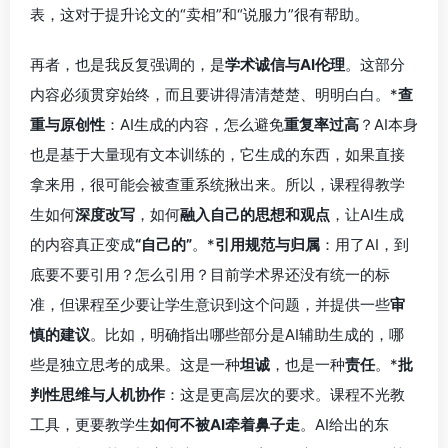
表，这对于提升论文的“卖相”和“说服力”很有帮助。
再者，也是我反复强调的，是
学术诚信与AI伦理
。这部分
内容必须贯穿始终，而且要讲得清清楚楚、明明白白。*
查
重与原创性
：AI生成的内容，怎么避免
重复率过高
？AI本身
也是基于大量现有文本训练的，它生成的东西，如果直接
拿来用，很可能会被查重系统揪出来。所以，课程得教学
生如何
深度改写
，如何
融入自己的思想和观点
，让AI生成
的内容真正变成
“自己的”
。*
引用规范与归属
：用了AI，到
底要不要引用？怎么引用？目前学术界还没有统一的标
准，但课程至少要让学生意识到这个问题，并提供一些
审
慎的建议
。比如，明确指出哪些部分是AI辅助生成的，哪
些是独立思考的成果。这是一种
坦诚
，也是一种
责任
。*
批
判性思维与人机协作
：这是更高层次的要求。课程不光教
工具，更要教学生
如何不被AI牵着鼻子走
。AI给出的东