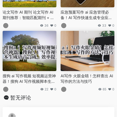
论文写作 AI 期刊 论文写作 AI
应急预案写作 ai 应急管理必
期刊推荐：智能匹配期刊 + 格
备！AI 写作快速生成专业应急
式优化，投稿命中率提升 3
预案的模板与技巧
36
0
33
0
0%！
搜狗 ai 写作视频 短视频运营神
AI写作 火眼金睛！怎样查出 AI
器！搜狗 AI 写作视频脚本生成
写作的方法与技巧
+ 语音合成，效率提升 80%
22
0
65
0
暂无评论