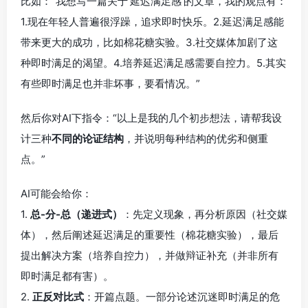
比如：“我想写一篇关于‘延迟满足感’的文章，我的观点有：
1.现在年轻人普遍很浮躁，追求即时快乐。2.延迟满足感能
带来更大的成功，比如棉花糖实验。3.社交媒体加剧了这
种即时满足的渴望。4.培养延迟满足感需要自控力。5.其实
有些即时满足也并非坏事，要看情况。”
然后你对AI下指令：“以上是我的几个初步想法，请帮我设
计三种
不同的论证结构
，并说明每种结构的优劣和侧重
点。”
AI可能会给你：
1.
总-分-总（递进式）
：先定义现象，再分析原因（社交媒
体），然后阐述延迟满足的重要性（棉花糖实验），最后
提出解决方案（培养自控力），并做辩证补充（并非所有
即时满足都有害）。
2.
正反对比式
：开篇点题。一部分论述沉迷即时满足的危