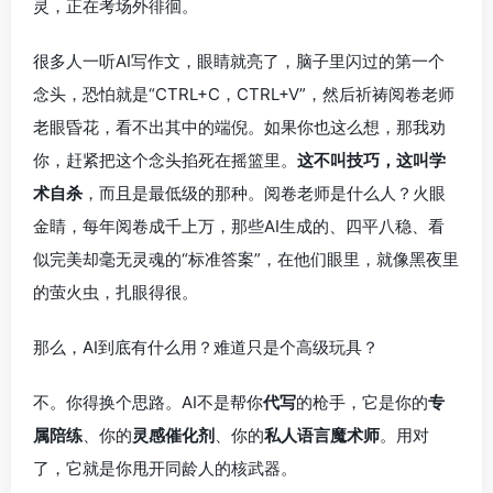
灵，正在考场外徘徊。
很多人一听AI写作文，眼睛就亮了，脑子里闪过的第一个
念头，恐怕就是“CTRL+C，CTRL+V”，然后祈祷阅卷老师
老眼昏花，看不出其中的端倪。如果你也这么想，那我劝
你，赶紧把这个念头掐死在摇篮里。
这不叫技巧，这叫学
术自杀
，而且是最低级的那种。阅卷老师是什么人？火眼
金睛，每年阅卷成千上万，那些AI生成的、四平八稳、看
似完美却毫无灵魂的“标准答案”，在他们眼里，就像黑夜里
的萤火虫，扎眼得很。
那么，AI到底有什么用？难道只是个高级玩具？
不。你得换个思路。AI不是帮你
代写
的枪手，它是你的
专
属陪练
、你的
灵感催化剂
、你的
私人语言魔术师
。用对
了，它就是你甩开同龄人的核武器。