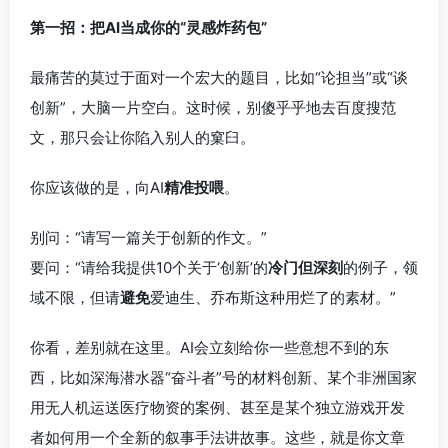
第一招：把AI当成你的“灵感炸药包”
最痛苦的莫过于面对一个宏大的题目，比如“论担当”或“谈
创新”，大脑一片空白。这时候，别傻乎乎地去百度搜范
文，那只会让你陷入别人的窠臼。
你应该做的是，向AI
精准投喂
。
别问：“请写一篇关于创新的作文。”
要问：“请给我提供10个关于‘创新’的
冷门但深刻
的例子，领
域不限，但请
避免
爱迪生、乔布斯这种用烂了的素材。”
你看，差别就在这里。AI会立刻给你一些意想不到的东
西，比如深海潜水器“奋斗者”号的材料创新、某个非洲国家
用无人机运送医疗物资的案例、甚至是某个独立游戏开发
者如何用一个全新的叙事手法讲故事。这些，就是你文章