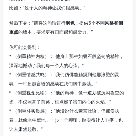
比如：“这个人的精神让我们很感动。”
然后下令：“请将这句话进行
润色
，提供5个
不同风格和侧
重点
的版本，要求更有画面感和感染力。”
你可能会得到：
* （侧重精神内核）：“他身上那种如磐石般坚韧的精神，
深深地撼动了我们每一个人的心弦。”
* （侧重情感共鸣）：“我们仿佛能触摸到他那滚烫的灵
魂，一种超越言语的感动在我们胸中激荡。”
* （侧重视觉比喻）：“他的精神，像一道划破沉闷夜空的
光，不仅照亮了前路，也点燃了我们内心的火焰。”
* （侧重朴实质感）：“他没说什么豪言壮语，但那份执
着，就像老牛犁地，一步一个脚印，踏实得让人心疼，也
让人肃然起敬。”