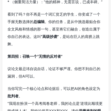
* （侧重简洁力量）：“他的精神，无需言说，已成丰碑。”
看到了吗？你不再是一个词汇贫乏的学生，你变成了一个
手握无数选择的
总编辑
。你的任务，是从中挑选最贴合你
全文风格和情感的那一句，甚至将它们融合，创造出属于
你自己的表达。这叫
“高级抄袭”
，是站在巨人的肩膀上跳
舞。
第四招：召唤一个“无情的反对者”
议论文最忌讳自说自话，论证不够严谨。你想不到自己的
漏洞，但AI可以。
当你写完一个核心论点和论据后，可以把AI的角色设定为
批判者
。
“我现在扮演一个高考阅卷老师，我的论点是‘逆境比顺境更
能成就人才’，我的论据是XXX和YYY。请你
用最挑剔的眼