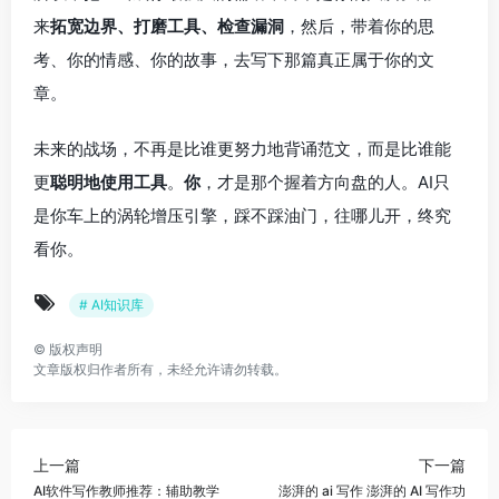
来
拓宽边界、打磨工具、检查漏洞
，然后，带着你的思
考、你的情感、你的故事，去写下那篇真正属于你的文
章。
未来的战场，不再是比谁更努力地背诵范文，而是比谁能
更
聪明地使用工具
。
你
，才是那个握着方向盘的人。AI只
是你车上的涡轮增压引擎，踩不踩油门，往哪儿开，终究
看你。
# AI知识库
©
版权声明
文章版权归作者所有，未经允许请勿转载。
上一篇
下一篇
AI软件写作教师推荐：辅助教学
澎湃的 ai 写作 澎湃的 AI 写作功