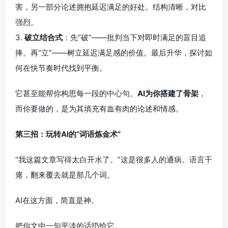
害，另一部分论述拥抱延迟满足的好处。结构清晰，对比
强烈。
3.
破立结合式
：先“破”——批判当下对即时满足的盲目追
捧。再“立”——树立延迟满足感的价值。最后升华，探讨如
何在快节奏时代找到平衡。
它甚至能帮你构思每一段的中心句。
AI为你搭建了骨架
，
而你要做的，是为其填充有血有肉的论述和情感。
第三招：玩转AI的“词语炼金术”
“我这篇文章写得太白开水了。”这是很多人的通病。语言干
瘪，翻来覆去就是那几个词。
AI在这方面，简直是神。
把你文中一句平淡的话扔给它。