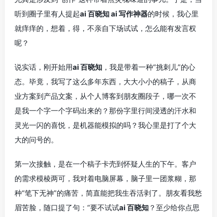
听到圈子里有人提起
ai 百晓知 ai 写作神器
的时候，我心里
就痒痒的，想着，得，不亲自下场试试，怎么能有发言权
呢？
说实话，刚开始用
ai 百晓知
，我是带着一种“挑刺儿”的心
态。毕竟，我写了这么多年东西，大大小小的稿子，从商
业方案到产品文案，从个人博客到朋友圈段子，哪一次不
是我一个字一个字码出来的？那份字里行间浸透的汗水和
灵光一闪的喜悦，是机器能模拟的吗？我心里是打了个大
大的问号的。
第一次接触，是在一个稿子卡壳到怀疑人生的下午。客户
的需求模棱两可，我对着电脑屏幕，脑子里一团浆糊，那
种“笔下无神”的痛苦，简直能把我生吞活剥了。朋友看我愁
眉苦脸，随口提了句：“要不试试
ai 百晓知
？至少给你点思