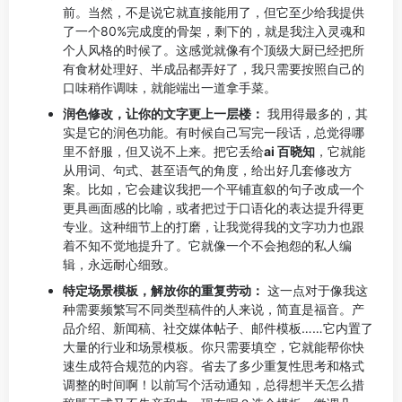
前。当然，不是说它就直接能用了，但它至少给我提供
了一个80%完成度的骨架，剩下的，就是我注入灵魂和
个人风格的时候了。这感觉就像有个顶级大厨已经把所
有食材处理好、半成品都弄好了，我只需要按照自己的
口味稍作调味，就能端出一道拿手菜。
润色修改，让你的文字更上一层楼：
我用得最多的，其
实是它的润色功能。有时候自己写完一段话，总觉得哪
里不舒服，但又说不上来。把它丢给
ai 百晓知
，它就能
从用词、句式、甚至语气的角度，给出好几套修改方
案。比如，它会建议我把一个平铺直叙的句子改成一个
更具画面感的比喻，或者把过于口语化的表达提升得更
专业。这种细节上的打磨，让我觉得我的文字功力也跟
着不知不觉地提升了。它就像一个不会抱怨的私人编
辑，永远耐心细致。
特定场景模板，解放你的重复劳动：
这一点对于像我这
种需要频繁写不同类型稿件的人来说，简直是福音。产
品介绍、新闻稿、社交媒体帖子、邮件模板……它内置了
大量的行业和场景模板。你只需要填空，它就能帮你快
速生成符合规范的内容。省去了多少重复性思考和格式
调整的时间啊！以前写个活动通知，总得想半天怎么措