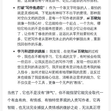
前。这就像你有个博览群书、记忆力超群的写作搭档。
打破“写作焦虑症”：
作为一个靠文字吃饭的人，最怕的
就是灵感枯竭、下笔如有神却下不出字的窘境。那种面
对空白文档的恐惧，是每一个写作者的噩梦。
ai 百晓知
就像一剂强心针，它总能给你一个起点，一个方向。哪
怕它给出的不是你最终想要的，但至少它让你动起来
了，让你有了修改的依据，这远比从零开始要轻松太
多。它把写作者从那种无休止的内耗中解脱出来，重新
找回创作的乐趣。
学习和进阶的跳板：
我发现，在使用
ai 百晓知
的过程
中，我也在不断地学习。它生成的文字，有时候会给我
一些启示，让我反思自己的写作习惯，发现一些以前不
曾注意到的表达技巧。我开始更有意识地去思考我的输
入指令，如何才能让AI更精准地理解我的意图，这反过
来也锻炼了我提炼核心信息、清晰表达需求的能力。它
不仅仅是一个工具，更像一个无声的“教练”。
当然了，它也不是没有“脾气”。你不能指望它能完全取代一
个有血有肉、有情感、有独特世界观的人类写作者。它再
智能，也无法完全捕捉人类情感的微妙之处，无法真正理