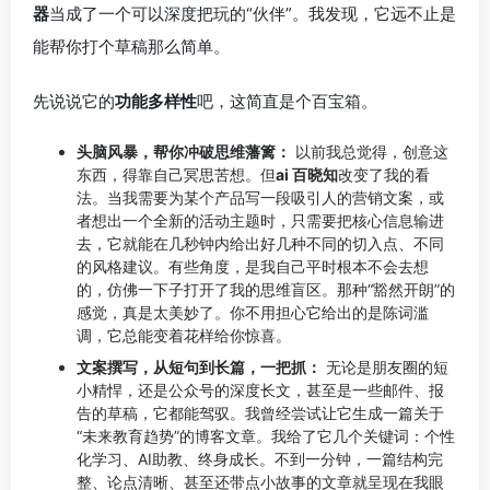
器
当成了一个可以深度把玩的“伙伴”。我发现，它远不止是
能帮你打个草稿那么简单。
先说说它的
功能多样性
吧，这简直是个百宝箱。
头脑风暴，帮你冲破思维藩篱：
以前我总觉得，创意这
东西，得靠自己冥思苦想。但
ai 百晓知
改变了我的看
法。当我需要为某个产品写一段吸引人的营销文案，或
者想出一个全新的活动主题时，只需要把核心信息输进
去，它就能在几秒钟内给出好几种不同的切入点、不同
的风格建议。有些角度，是我自己平时根本不会去想
的，仿佛一下子打开了我的思维盲区。那种“豁然开朗”的
感觉，真是太美妙了。你不用担心它给出的是陈词滥
调，它总能变着花样给你惊喜。
文案撰写，从短句到长篇，一把抓：
无论是朋友圈的短
小精悍，还是公众号的深度长文，甚至是一些邮件、报
告的草稿，它都能驾驭。我曾经尝试让它生成一篇关于
“未来教育趋势”的博客文章。我给了它几个关键词：个性
化学习、AI助教、终身成长。不到一分钟，一篇结构完
整、论点清晰、甚至还带点小故事的文章就呈现在我眼