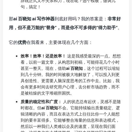
辞既正式又不失亲和力，现在呢？选个模板，微调几
句，搞定！
那
ai 百晓知 ai 写作神器
到底好用吗？我的答案是：
非常好
用，但不是万能的“替身”，而是你不可多得的“得力助手”
。
它的
优势
在我看来，主要体现在几个方面：
效率！效率！还是效率！
这是我感受最深的一点。想想
看，以前一篇文章，从构思到初稿，可能得花几个小时
甚至一整天。现在，借助
ai 百晓知
，这个过程可以缩短
到几十分钟。我的时间被极大地解放了，可以投入到更
具创造性、更需要人脑深度思考的工作中去。比如，我
会有更多时间去研究用户心理，去分析市场趋势，而不
是被枯燥的文字堆砌所困扰。
质量的稳定性和广度：
人的状态总有起伏，灵感不是随
时都在。但
ai 百晓知
不会。它能持续输出质量稳定、逻
辑清晰的内容，而且在表达方式上往往比你一个人能想
到的要丰富得多。它能够整合海量的信息和表达模式，
然后以一种我们人类难以企及的速度，呈现在我们面