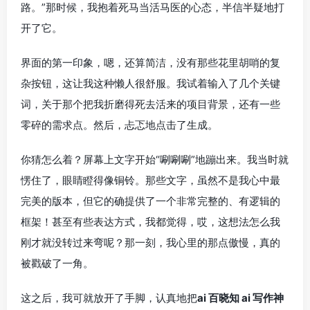
路。”那时候，我抱着死马当活马医的心态，半信半疑地打
开了它。
界面的第一印象，嗯，还算简洁，没有那些花里胡哨的复
杂按钮，这让我这种懒人很舒服。我试着输入了几个关键
词，关于那个把我折磨得死去活来的项目背景，还有一些
零碎的需求点。然后，忐忑地点击了生成。
你猜怎么着？屏幕上文字开始“唰唰唰”地蹦出来。我当时就
愣住了，眼睛瞪得像铜铃。那些文字，虽然不是我心中最
完美的版本，但它的确提供了一个非常完整的、有逻辑的
框架！甚至有些表达方式，我都觉得，哎，这想法怎么我
刚才就没转过来弯呢？那一刻，我心里的那点傲慢，真的
被戳破了一角。
这之后，我可就放开了手脚，认真地把
ai 百晓知 ai 写作神