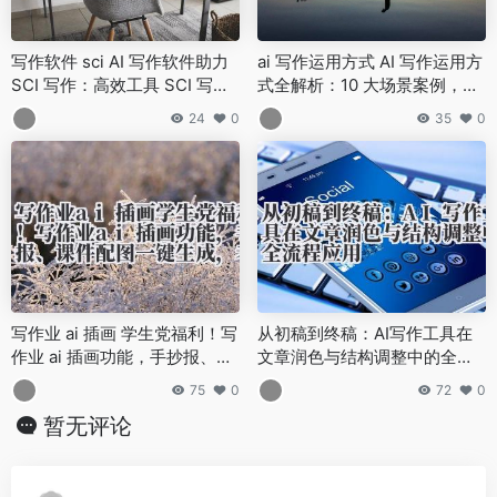
写作软件 sci AI 写作软件助力
ai 写作运用方式 AI 写作运用方
SCI 写作：高效工具 SCI 写作
式全解析：10 大场景案例，解
AI 软件的功能与使用方法
锁智能创作新可能！
24
0
35
0
写作业 ai 插画 学生党福利！写
从初稿到终稿：AI写作工具在
作业 ai 插画功能，手抄报、课
文章润色与结构调整中的全流
件配图一键生成，老师都夸用
程应用
75
0
72
0
心
暂无评论