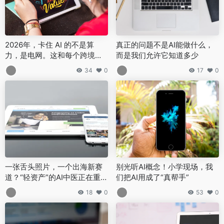
2026年，卡住 AI 的不是算
真正的问题不是AI能做什么，
力，是电网。这和每个跨境卖
而是我们允许它知道多少
家都有关
34
0
17
0
一张舌头照片，一个出海新赛
别光听AI概念！小学现场，我
道？“轻资产”的AI中医正在重塑
们把AI用成了“真帮手”
大健康
18
0
53
0