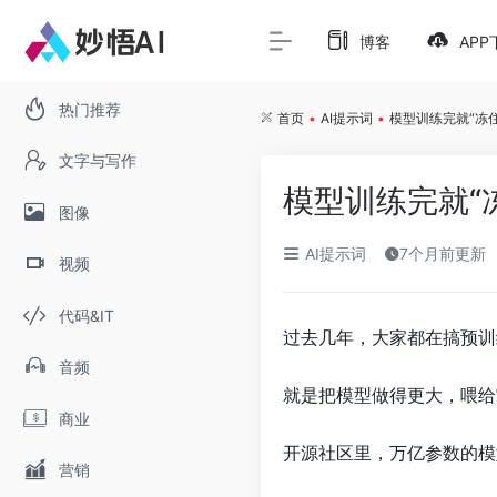
博客
APP
热门推荐
首页
•
AI提示词
•
模型训练完就“冻
文字与写作
模型训练完就“
图像
AI提示词
7个月前更新
视频
代码&IT
过去几年，大家都在搞预训
音频
就是把模型做得更大，喂给
商业
开源社区里，万亿参数的模
营销